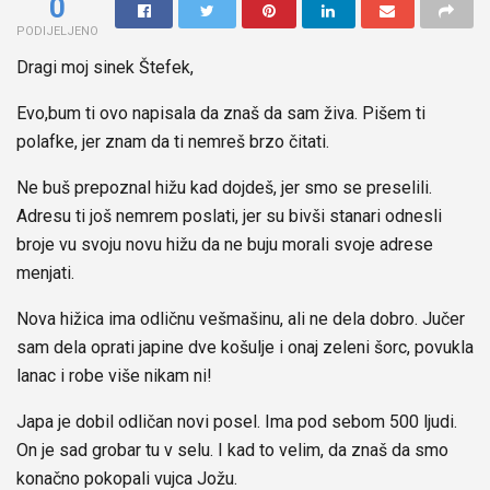
0
PODIJELJENO
Dragi moj sinek Štefek,
Evo,bum ti ovo napisala da znaš da sam živa. Pišem ti
polafke, jer znam da ti nemreš brzo čitati.
Ne buš prepoznal hižu kad dojdeš, jer smo se preselili.
Adresu ti još nemrem poslati, jer su bivši stanari odnesli
broje vu svoju novu hižu da ne buju morali svoje adrese
menjati.
Nova hižica ima odličnu vešmašinu, ali ne dela dobro. Jučer
sam dela oprati japine dve košulje i onaj zeleni šorc, povukla
lanac i robe više nikam ni!
Japa je dobil odličan novi posel. Ima pod sebom 500 ljudi.
On je sad grobar tu v selu. I kad to velim, da znaš da smo
konačno pokopali vujca Jožu.