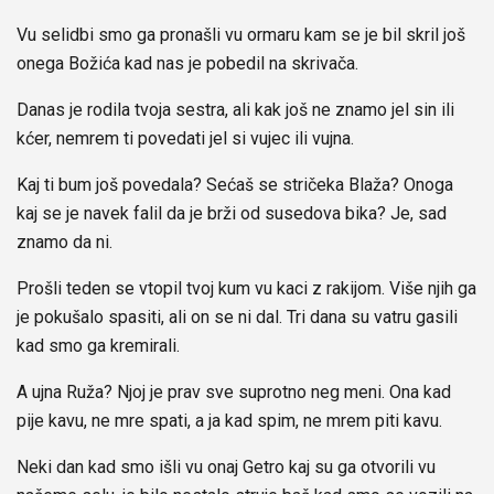
Vu selidbi smo ga pronašli vu ormaru kam se je bil skril još
onega Božića kad nas je pobedil na skrivača.
Danas je rodila tvoja sestra, ali kak još ne znamo jel sin ili
kćer, nemrem ti povedati jel si vujec ili vujna.
Kaj ti bum još povedala? Sećaš se stričeka Blaža? Onoga
kaj se je navek falil da je brži od susedova bika? Je, sad
znamo da ni.
Prošli teden se vtopil tvoj kum vu kaci z rakijom. Više njih ga
je pokušalo spasiti, ali on se ni dal. Tri dana su vatru gasili
kad smo ga kremirali.
A ujna Ruža? Njoj je prav sve suprotno neg meni. Ona kad
pije kavu, ne mre spati, a ja kad spim, ne mrem piti kavu.
Neki dan kad smo išli vu onaj Getro kaj su ga otvorili vu