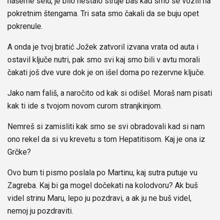
našeme selu, je bilo nestalo struje baš kad smo se vozili na
pokretnim štengama. Tri sata smo čakali da se buju opet
pokrenule.
A onda je tvoj bratić Jožek zatvoril izvana vrata od auta i
ostavil ključe nutri, pak smo svi kaj smo bili v avtu morali
čakati još dve vure dok je on išel doma po rezervne ključe.
Jako nam fališ, a naročito od kak si odišel. Moraš nam pisati
kak ti ide s tvojom novom curom stranjkinjom.
Nemreš si zamisliti kak smo se svi obradovali kad si nam
ono rekel da si vu krevetu s tom Hepatitisom. Kaj je ona iz
Grčke?
Ovo bum ti pismo poslala po Martinu, kaj sutra putuje vu
Zagreba. Kaj bi ga mogel dočekati na kolodvoru? Ak buš
videl strinu Maru, lepo ju pozdravi, a ak ju ne buš videl,
nemoj ju pozdraviti.