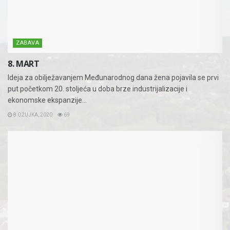
ZABAVA
8. MART
Ideja za obilježavanjem Međunarodnog dana žena pojavila se prvi
put početkom 20. stoljeća u doba brze industrijalizacije i
ekonomske ekspanzije...
8 OŽUJKA, 2020
69