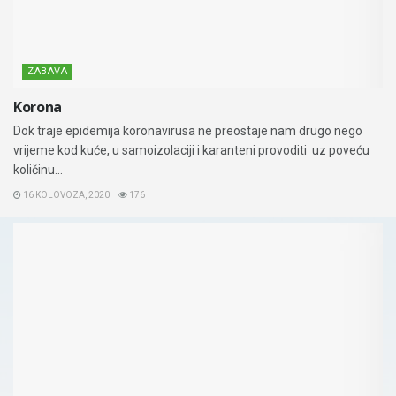
ZABAVA
Korona
Dok traje epidemija koronavirusa ne preostaje nam drugo nego
vrijeme kod kuće, u samoizolaciji i karanteni provoditi uz poveću
količinu...
16 KOLOVOZA, 2020
176