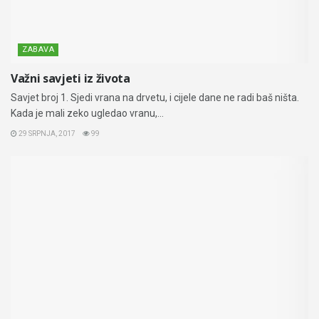
ZABAVA
Važni savjeti iz života
Savjet broj 1. Sjedi vrana na drvetu, i cijele dane ne radi baš ništa.
Kada je mali zeko ugledao vranu,...
29 SRPNJA, 2017
99