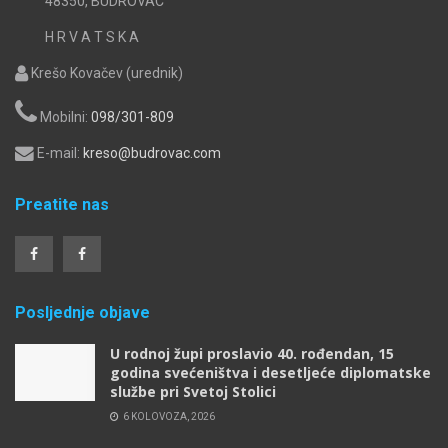
48350, BUDROVAC
H R V A T S K A
Krešo Kovačev (urednik)
Mobilni:
098/301-809
E-mail:
kreso@budrovac.com
Preatite nas
Posljednje objave
U rodnoj župi proslavio 40. rođendan, 15
godina svećeništva i desetljeće diplomatske
službe pri Svetoj Stolici
6 KOLOVOZA, 2026