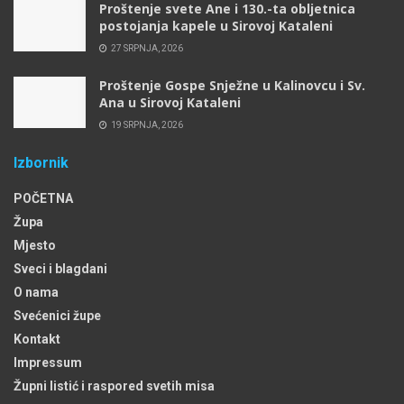
Proštenje svete Ane i 130.-ta obljetnica
postojanja kapele u Sirovoj Kataleni
27 SRPNJA, 2026
Proštenje Gospe Snježne u Kalinovcu i Sv.
Ana u Sirovoj Kataleni
19 SRPNJA, 2026
Izbornik
POČETNA
Župa
Mjesto
Sveci i blagdani
O nama
Svećenici župe
Kontakt
Impressum
Župni listić i raspored svetih misa