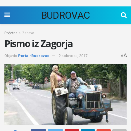
BUDROVAC
Početna
Zabava
Pismo iz Zagorja
A
Objavio
Portal-Budrovac
2 kolovoza, 2017
A