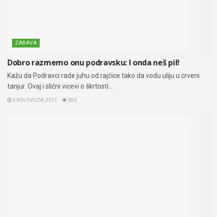
ZABAVA
Dobro razmemo onu podravsku: I onda neš pil!
Kažu da Podravci rade juhu od rajčice tako da vodu uliju u crveni
tanjur. Ovaj i slični vicevi o škrtosti...
5 KOLOVOZA, 2017
350