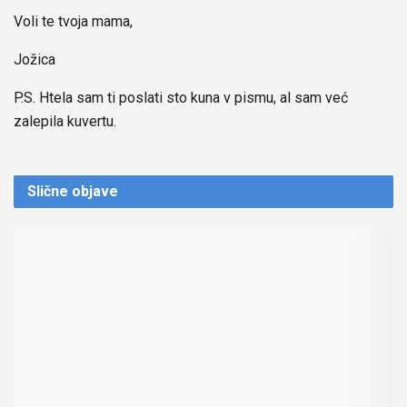
Voli te tvoja mama,
Jožica
P.S. Htela sam ti poslati sto kuna v pismu, al sam već
zalepila kuvertu.
Slične
objave