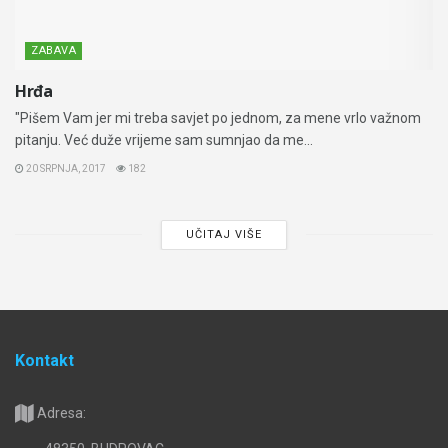
ZABAVA
Hrđa
"Pišem Vam jer mi treba savjet po jednom, za mene vrlo važnom
pitanju. Već duže vrijeme sam sumnjao da me...
20 SRPNJA, 2017
182
UČITAJ VIŠE
Kontakt
Adresa: