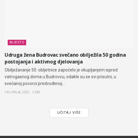
MJESTO
Udruga žena Budrovac svečano obilježila 50 godina
postojanja i aktivnog djelovanja
Obilježavanje 50. obljetnice započelo je okupljanjem ispred
vatrogasnog doma u Budrovcu, odakle su se svi prisutni, u
svečanoj povorci predvođenoj...
8 LIPNJA, 2025
289
UČITAJ VIŠE