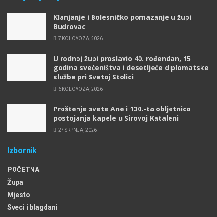
Klanjanje i Bolesničko pomazanje u župi
Budrovac
7 KOLOVOZA, 2026
U rodnoj župi proslavio 40. rođendan, 15
godina svećeništva i desetljeće diplomatske
službe pri Svetoj Stolici
6 KOLOVOZA, 2026
Proštenje svete Ane i 130.-ta obljetnica
postojanja kapele u Sirovoj Kataleni
27 SRPNJA, 2026
Izbornik
POČETNA
Župa
Mjesto
Sveci i blagdani