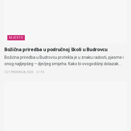
MJESTO
Božična priredba u područnoj školi u Budrovcu
Božićna priredba u Budrovcu protekla je u znaku radosti, pjesme i
onog najljepšeg – dječjeg smijeha. Kako bi ovogodišnji dolazak...
21 PROSINCA, 2025
176