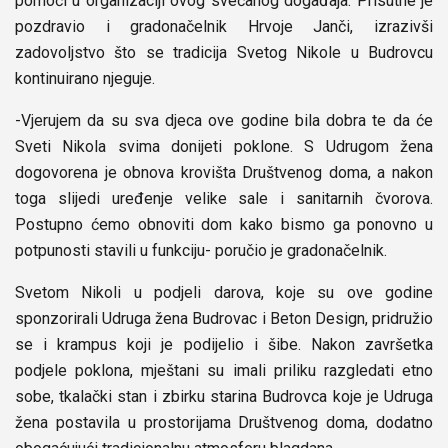
pomoći u organizaciji ovog svečanog događaja. Prisutne je
pozdravio i gradonačelnik Hrvoje Janči, izrazivši
zadovoljstvo što se tradicija Svetog Nikole u Budrovcu
kontinuirano njeguje.
-Vjerujem da su sva djeca ove godine bila dobra te da će
Sveti Nikola svima donijeti poklone. S Udrugom žena
dogovorena je obnova krovišta Društvenog doma, a nakon
toga slijedi uređenje velike sale i sanitarnih čvorova.
Postupno ćemo obnoviti dom kako bismo ga ponovno u
potpunosti stavili u funkciju- poručio je gradonačelnik.
Svetom Nikoli u podjeli darova, koje su ove godine
sponzorirali Udruga žena Budrovac i Beton Design, pridružio
se i krampus koji je podijelio i šibe. Nakon završetka
podjele poklona, mještani su imali priliku razgledati etno
sobe, tkalački stan i zbirku starina Budrovca koje je Udruga
žena postavila u prostorijama Društvenog doma, dodatno