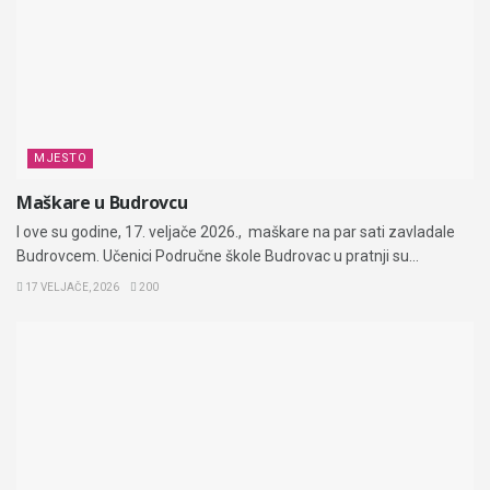
MJESTO
Maškare u Budrovcu
I ove su godine, 17. veljače 2026., maškare na par sati zavladale
Budrovcem. Učenici Područne škole Budrovac u pratnji su...
17 VELJAČE, 2026
200