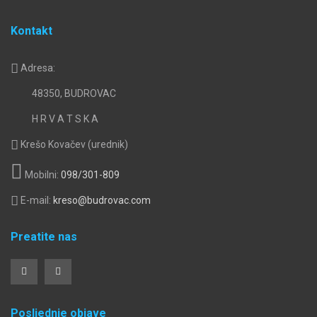
Kontakt
Adresa:
48350, BUDROVAC
H R V A T S K A
Krešo Kovačev (urednik)
Mobilni:
098/301-809
E-mail:
kreso@budrovac.com
Preatite nas
Posljednje objave