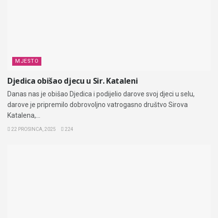
MJESTO
Djedica obišao djecu u Sir. Kataleni
Danas nas je obišao Djedica i podijelio darove svoj djeci u selu,
darove je pripremilo dobrovoljno vatrogasno društvo Sirova
Katalena,...
22 PROSINCA, 2025
224