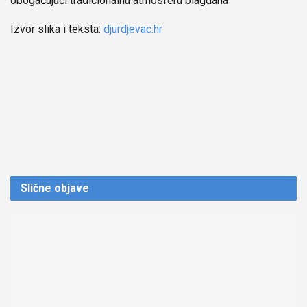
obogaćujući tradicionalnu atmosferu blagdana
Izvor slika i teksta:
djurdjevac.hr
Slične
objave