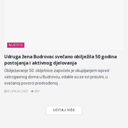
MJESTO
Udruga žena Budrovac svečano obilježila 50 godina
postojanja i aktivnog djelovanja
Obilježavanje 50. obljetnice započelo je okupljanjem ispred
vatrogasnog doma u Budrovcu, odakle su se svi prisutni, u
svečanoj povorci predvođenoj...
8 LIPNJA, 2025
289
UČITAJ VIŠE