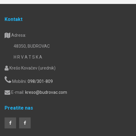
Kontakt
Adresa:
48350, BUDROVAC
H R V A T S K A
Krešo Kovačev (urednik)
Mobilni:
098/301-809
E-mail:
kreso@budrovac.com
Preatite nas