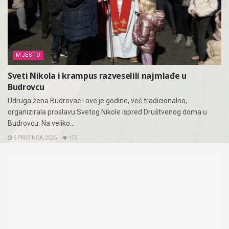
MJESTO
Sveti Nikola i krampus razveselili najmlađe u
Budrovcu
Udruga žena Budrovac i ove je godine, već tradicionalno,
organizirala proslavu Svetog Nikole ispred Društvenog doma u
Budrovcu. Na veliko...
6 PROSINCA, 2025
172