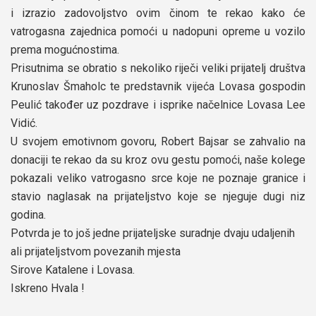
i izrazio zadovoljstvo ovim činom te rekao kako će
vatrogasna zajednica pomoći u nadopuni opreme u vozilo
prema mogućnostima.
Prisutnima se obratio s nekoliko riječi veliki prijatelj društva
Krunoslav Šmaholc te predstavnik vijeća Lovasa gospodin
Peulić također uz pozdrave i isprike načelnice Lovasa Lee
Vidić.
U svojem emotivnom govoru, Robert Bajsar se zahvalio na
donaciji te rekao da su kroz ovu gestu pomoći, naše kolege
pokazali veliko vatrogasno srce koje ne poznaje granice i
stavio naglasak na prijateljstvo koje se njeguje dugi niz
godina.
Potvrda je to još jedne prijateljske suradnje dvaju udaljenih
ali prijateljstvom povezanih mjesta
Sirove Katalene i Lovasa.
Iskreno Hvala !