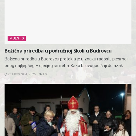
MJESTO
Božična priredba u područnoj školi u Budrovcu
Božićna priredba u Budrovcu protekla je u znaku radosti, pjesme i
onog najljepšeg – dječjeg smijeha. Kako bi ovogodišnji dolazak...
21 PROSINCA, 2025
176