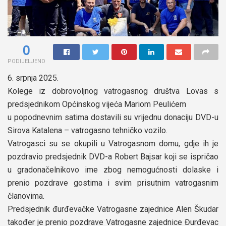
0
PODIJELJENO
6. srpnja 2025.
Kolege iz dobrovoljnog vatrogasnog društva Lovas s
predsjednikom Općinskog vijeća Mariom Peulićem
u popodnevnim satima dostavili su vrijednu donaciju DVD-u
Sirova Katalena – vatrogasno tehničko vozilo.
Vatrogasci su se okupili u Vatrogasnom domu, gdje ih je
pozdravio predsjednik DVD-a Robert Bajsar koji se ispričao
u gradonačelnikovo ime zbog nemogućnosti dolaske i
prenio pozdrave gostima i svim prisutnim vatrogasnim
članovima.
Predsjednik đurđevačke Vatrogasne zajednice Alen Škudar
također je prenio pozdrave Vatrogasne zajednice Đurđevac