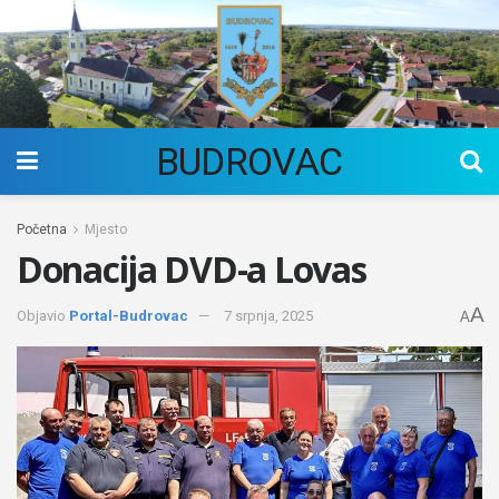
BUDROVAC
Početna
Mjesto
Donacija DVD-a Lovas
A
Objavio
Portal-Budrovac
7 srpnja, 2025
A