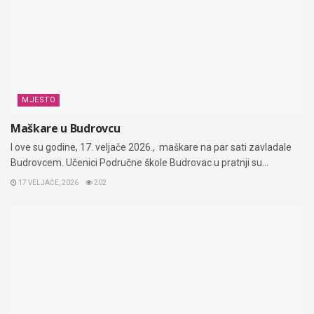
MJESTO
Maškare u Budrovcu
I ove su godine, 17. veljače 2026., maškare na par sati zavladale
Budrovcem. Učenici Područne škole Budrovac u pratnji su...
17 VELJAČE, 2026
202