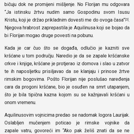
bičuju dok ne promijeni mišljenje. No Florijan mu odgovara
“Ja istinsku žrtvu nudim samo Gospodinu svom Isusu
Kristu, koji je držao prikladnim dovesti me do ovoga časa”
.
[3]
Njegova hrabrost zaprepastila je Aquilinusa koji se bojao da
bi Florijan mogao druge povesti na pobunu.
Kada je car čuo što se događa, odlučio je kazniti sve
kršćane u tom području. Naredio je da se zapale kršćanske
crkve i knjige, kršćane je protjerao iz domova i slao u zatvor
te ih naposljetku prisiljavao da se klanjaju i prinose žrtve
rimskim bogovima. Pošto Florijan nije poslušao naređenja
cara da progoni kršćane, bio je osuđen na smrt utapanjem,
što je bila tipična kazna kojom su se kažnjavali kršćani u
onom vremenu.
Aquilinusovim vojnicima predao se nadomak logora Laurijak.
Oslabljen mučenjem poticao je rimske vojnike da
zapale vatru, govoreći im “Ako pak želiš znati da se ne