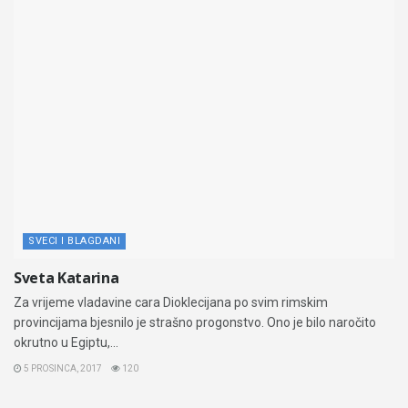
SVECI I BLAGDANI
Sveta Katarina
Za vrijeme vladavine cara Dioklecijana po svim rimskim
provincijama bjesnilo je strašno progonstvo. Ono je bilo naročito
okrutno u Egiptu,...
5 PROSINCA, 2017
120