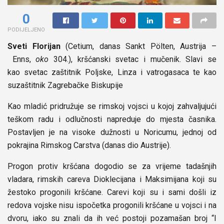
0
PODIJELJENO
Sveti Florijan
(Cetium, danas Sankt Pölten, Austrija –
Enns,
oko
304.), kršćanski svetac i mučenik. Slavi se
kao svetac zaštitnik Poljske, Linza i vatrogasaca te kao
suzaštitnik Zagrebačke Biskupije
Kao mladić pridružuje se rimskoj vojsci u kojoj zahvaljujući
teškom radu i odlučnosti napreduje do mjesta časnika.
Postavljen je na visoke dužnosti u Noricumu, jednoj od
pokrajina Rimskog Carstva (danas dio Austrije).
Progon protiv kršćana dogodio se za vrijeme tadašnjih
vladara, rimskih careva Dioklecijana i Maksimijana koji su
žestoko progonili kršćane. Carevi koji su i sami došli iz
redova vojske nisu ispočetka progonili kršćane u vojsci i na
dvoru, iako su znali da ih već postoji pozamašan broj “I