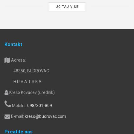
UČITAJ VIŠE
Kontakt
Adresa:
48350, BUDROVAC
H R V A T S K A
Krešo Kovačev (urednik)
Mobilni:
098/301-809
E-mail:
kreso@budrovac.com
Preatite nas