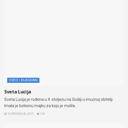
SVECI I BLAGDANI
Sveta Lucija
Sveta Lucija je rođena u 4. stoljeću na Siciliji u imućnoj obitelji.
Imala je bolesnu majku za koju je molila...
13 PROSINCA, 2017
129