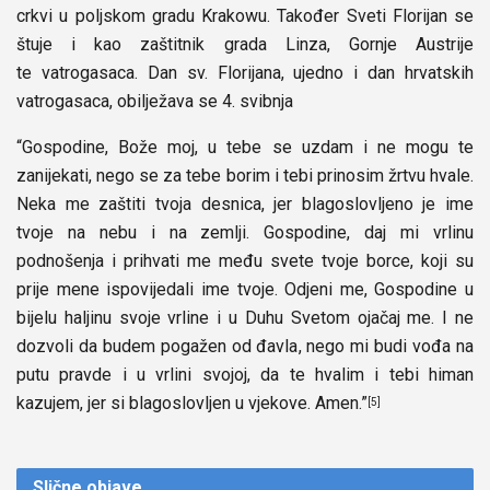
crkvi u poljskom gradu Krakowu. Također Sveti Florijan se
štuje i kao zaštitnik grada Linza, Gornje Austrije
te vatrogasaca. Dan sv. Florijana, ujedno i dan hrvatskih
vatrogasaca, obilježava se 4. svibnja
“Gospodine, Bože moj, u tebe se uzdam i ne mogu te
zanijekati, nego se za tebe borim i tebi prinosim žrtvu hvale.
Neka me zaštiti tvoja desnica, jer blagoslovljeno je ime
tvoje na nebu i na zemlji. Gospodine, daj mi vrlinu
podnošenja i prihvati me među svete tvoje borce, koji su
prije mene ispovijedali ime tvoje. Odjeni me, Gospodine u
bijelu haljinu svoje vrline i u Duhu Svetom ojačaj me. I ne
dozvoli da budem pogažen od đavla, nego mi budi vođa na
putu pravde i u vrlini svojoj, da te hvalim i tebi himan
kazujem, jer si blagoslovljen u vjekove. Amen.”
[5]
Slične
objave