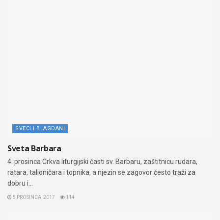
SVECI I BLAGDANI
Sveta Barbara
4. prosinca Crkva liturgijski časti sv. Barbaru, zaštitnicu rudara,
ratara, talioničara i topnika, a njezin se zagovor često traži za
dobru i...
5 PROSINCA, 2017
114