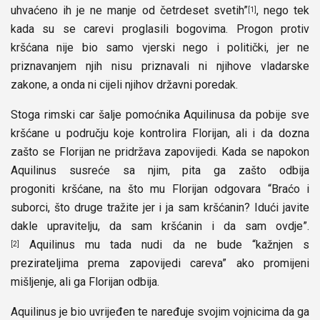
uhvaćeno ih je ne manje od četrdeset svetih”
, nego tek
[1]
kada su se carevi proglasili bogovima. Progon protiv
kršćana nije bio samo vjerski nego i politički, jer ne
priznavanjem njih nisu priznavali ni njihove vladarske
zakone, a onda ni cijeli njihov državni poredak.
Stoga rimski car šalje pomoćnika Aquilinusa da pobije sve
kršćane u području koje kontrolira Florijan, ali i da dozna
zašto se Florijan ne pridržava zapovijedi. Kada se napokon
Aquilinus susreće sa njim, pita ga zašto odbija
progoniti kršćane, na što mu Florijan odgovara “Braćo i
suborci, što druge tražite jer i ja sam kršćanin? Idući javite
dakle upravitelju, da sam kršćanin i da sam ovdje”.
Aquilinus mu tada nudi da ne bude “kažnjen s
[2]
prezirateljima prema zapovijedi careva” ako promijeni
mišljenje, ali ga Florijan odbija.
Aquilinus je bio uvrijeđen te naređuje svojim vojnicima da ga