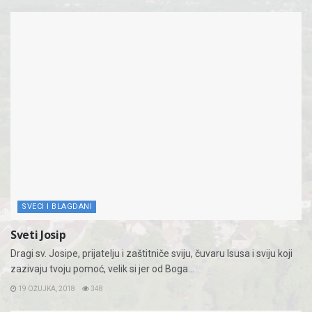
SVECI I BLAGDANI
Sveti Josip
Dragi sv. Josipe, prijatelju i zaštitniče sviju, čuvaru Isusa i sviju koji
zazivaju tvoju pomoć, velik si jer od Boga...
19 OŽUJKA, 2018
348