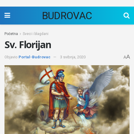
BUDROVAC
Početna
Sveci i blagdani
Sv. Florijan
A
Objavio
Portal-Budrovac
3 svibnja, 2020
A