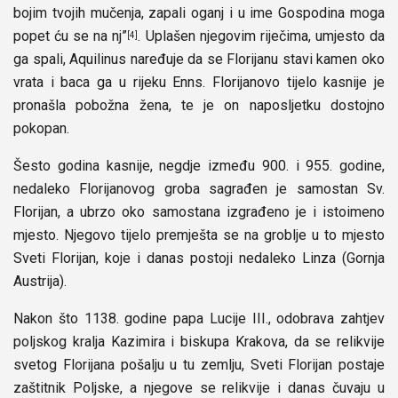
bojim tvojih mučenja, zapali oganj i u ime Gospodina moga
popet ću se na nj”
. Uplašen njegovim riječima, umjesto da
[4]
ga spali, Aquilinus naređuje da se Florijanu stavi kamen oko
vrata i baca ga u rijeku Enns. Florijanovo tijelo kasnije je
pronašla pobožna žena, te je on naposljetku dostojno
pokopan.
Šesto godina kasnije, negdje između 900. i 955. godine,
nedaleko Florijanovog groba sagrađen je samostan Sv.
Florijan, a ubrzo oko samostana izgrađeno je i istoimeno
mjesto. Njegovo tijelo premješta se na groblje u to mjesto
Sveti Florijan, koje i danas postoji nedaleko Linza (Gornja
Austrija).
Nakon što 1138. godine papa Lucije III., odobrava zahtjev
poljskog kralja Kazimira i biskupa Krakova, da se relikvije
svetog Florijana pošalju u tu zemlju, Sveti Florijan postaje
zaštitnik Poljske, a njegove se relikvije i danas čuvaju u