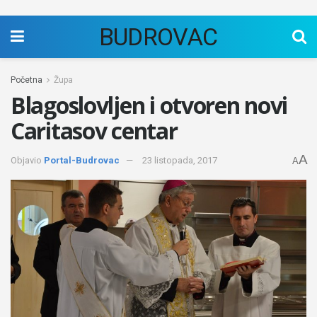
BUDROVAC
Početna
Župa
Blagoslovljen i otvoren novi
Caritasov centar
A
Objavio
Portal-Budrovac
23 listopada, 2017
A