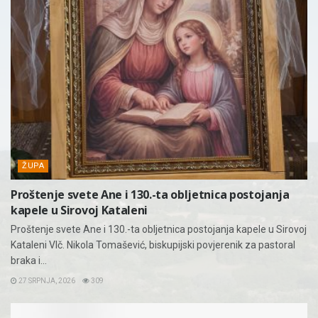
ŽUPA
Proštenje svete Ane i 130.-ta obljetnica postojanja
kapele u Sirovoj Kataleni
Proštenje svete Ane i 130.-ta obljetnica postojanja kapele u Sirovoj
Kataleni Vlč. Nikola Tomašević, biskupijski povjerenik za pastoral
braka i...
27 SRPNJA, 2026
309