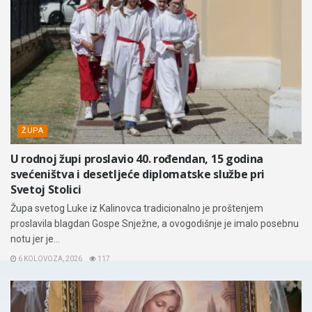
ŽUPA
U rodnoj župi proslavio 40. rođendan, 15 godina
svećeništva i desetljeće diplomatske službe pri
Svetoj Stolici
Župa svetog Luke iz Kalinovca tradicionalno je proštenjem
proslavila blagdan Gospe Snježne, a ovogodišnje je imalo posebnu
notu jer je...
6 KOLOVOZA, 2026
117