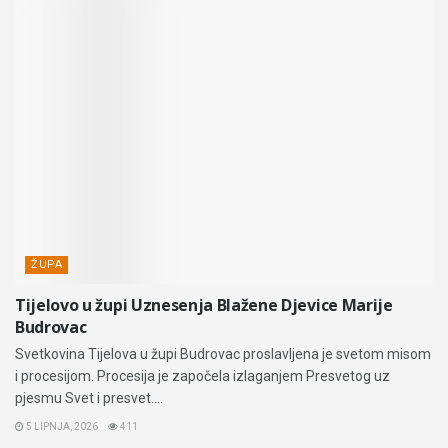
ŽUPA
Tijelovo u župi Uznesenja Blažene Djevice Marije
Budrovac
Svetkovina Tijelova u župi Budrovac proslavljena je svetom misom
i procesijom. Procesija je započela izlaganjem Presvetog uz
pjesmu Svet i presvet....
5 LIPNJA, 2026
411