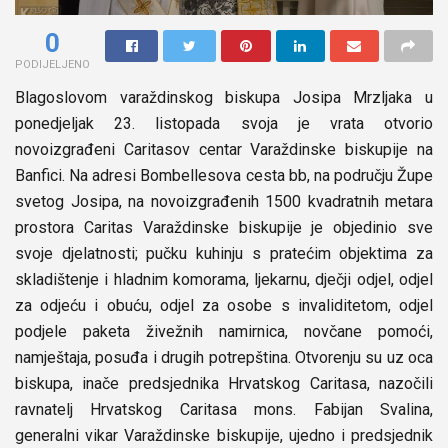
0
PODIJELJENO
Blagoslovom varaždinskog biskupa Josipa Mrzljaka u
ponedjeljak 23. listopada svoja je vrata otvorio
novoizgrađeni Caritasov centar Varaždinske biskupije na
Banfici. Na adresi Bombellesova cesta bb, na području Župe
svetog Josipa, na novoizgrađenih 1500 kvadratnih metara
prostora Caritas Varaždinske biskupije je objedinio sve
svoje djelatnosti; pučku kuhinju s pratećim objektima za
skladištenje i hladnim komorama, ljekarnu, dječji odjel, odjel
za odjeću i obuću, odjel za osobe s invaliditetom, odjel
podjele paketa živežnih namirnica, novčane pomoći,
namještaja, posuđa i drugih potrepština. Otvorenju su uz oca
biskupa, inače predsjednika Hrvatskog Caritasa, nazočili
ravnatelj Hrvatskog Caritasa mons. Fabijan Svalina,
generalni vikar Varaždinske biskupije, ujedno i predsjednik