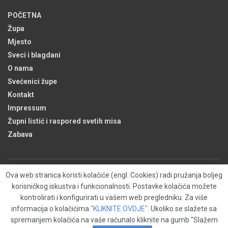
POČETNA
Župa
Mjesto
Sveci i blagdani
O nama
Svećenici župe
Kontakt
Impressum
Župni listić i raspored svetih misa
Zabava
Ova web stranica koristi kolačiće (engl. Cookies) radi pružanja boljeg
Župa
Kontakt
O nama
Kolačići (engl. Cookies)
korisničkog iskustva i funkcionalnosti. Postavke kolačića možete
Izjava o zaštiti privatnosti
kontrolirati i konfigurirati u vašem web pregledniku. Za više
informacija o kolačićima
"KLIKNITE OVDJE"
. Ukoliko se slažete sa
Copyright © 2011-2024
BUDROVAC
- Sva prava pridržana. - Powered by
CMR-
spremanjem kolačića na vaše računalo kliknite na gumb "Slažem
Hosting
.