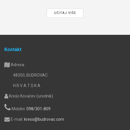
UČITAJ VIŠE
Kontakt
Adresa:
48350, BUDROVAC
H R V A T S K A
Krešo Kovačev (urednik)
Mobilni:
098/301-809
E-mail:
kreso@budrovac.com