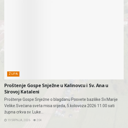
ŽUPA
Proštenje Gospe Snježne u Kalinovcu i Sv. Ana u
Sirovoj Kataleni
Proštenje Gospe Snježne o blagdanu Posvete bazilike Sv.Marije
Velike.Svečana sveta misa srijeda, 5.kolovoza 2026 11.00 sati
župna crkva sv. Luke...
19 SRPNJA, 2026
204