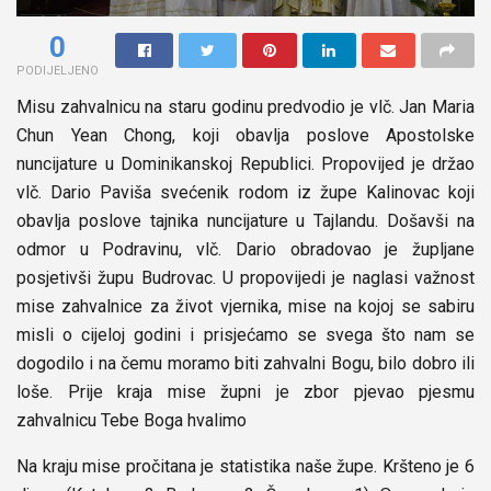
0
PODIJELJENO
Misu zahvalnicu na staru godinu predvodio je vlč. Jan Maria
Chun Yean Chong, koji obavlja poslove Apostolske
nuncijature u Dominikanskoj Republici. Propovijed je držao
vlč. Dario Paviša svećenik rodom iz župe Kalinovac koji
obavlja poslove tajnika nuncijature u Tajlandu. Došavši na
odmor u Podravinu, vlč. Dario obradovao je župljane
posjetivši župu Budrovac. U propovijedi je naglasi važnost
mise zahvalnice za život vjernika, mise na kojoj se sabiru
misli o cijeloj godini i prisjećamo se svega što nam se
dogodilo i na čemu moramo biti zahvalni Bogu, bilo dobro ili
loše. Prije kraja mise župni je zbor pjevao pjesmu
zahvalnicu Tebe Boga hvalimo
Na kraju mise pročitana je statistika naše župe. Kršteno je 6