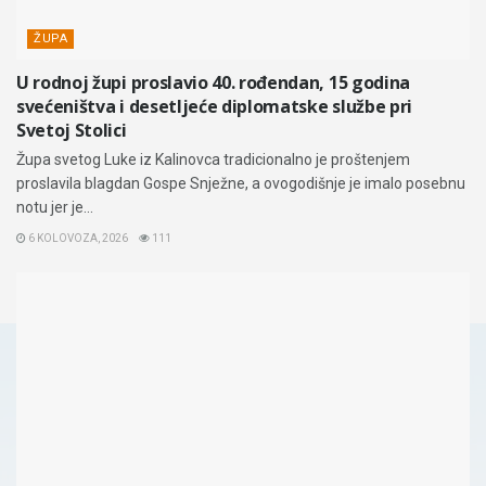
ŽUPA
U rodnoj župi proslavio 40. rođendan, 15 godina
svećeništva i desetljeće diplomatske službe pri
Svetoj Stolici
Župa svetog Luke iz Kalinovca tradicionalno je proštenjem
proslavila blagdan Gospe Snježne, a ovogodišnje je imalo posebnu
notu jer je...
6 KOLOVOZA, 2026
111