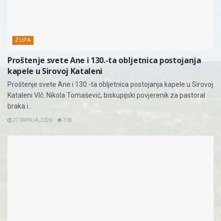
ŽUPA
Proštenje svete Ane i 130.-ta obljetnica postojanja
kapele u Sirovoj Kataleni
Proštenje svete Ane i 130.-ta obljetnica postojanja kapele u Sirovoj
Kataleni Vlč. Nikola Tomašević, biskupijski povjerenik za pastoral
braka i...
27 SRPNJA, 2026
308