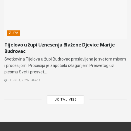
ŽUPA
Tijelovo u župi Uznesenja Blažene Djevice Marije
Budrovac
Svetkovina Tijelova u župi Budrovac proslavljena je svetom misom
i procesijom. Procesija je započela izlaganjem Presvetog uz
pjesmu Svet i presvet....
5 LIPNJA, 2026
411
UČITAJ VIŠE