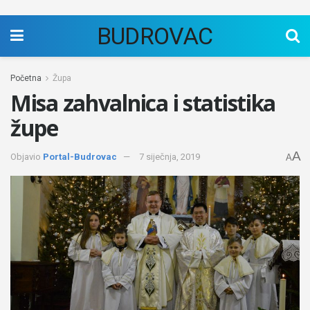
BUDROVAC
Početna
Župa
Misa zahvalnica i statistika
župe
A
Objavio
Portal-Budrovac
7 siječnja, 2019
A