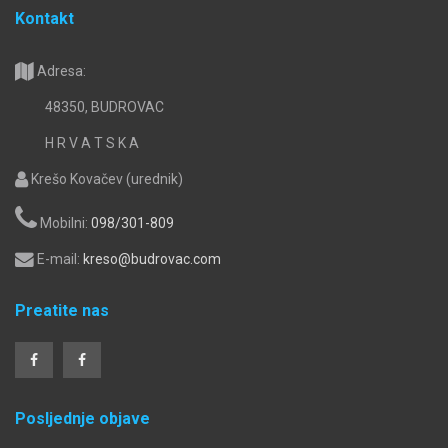
Kontakt
Adresa:
48350, BUDROVAC
H R V A T S K A
Krešo Kovačev (urednik)
Mobilni:
098/301-809
E-mail:
kreso@budrovac.com
Preatite nas
Posljednje objave