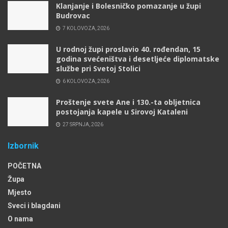
Klanjanje i Bolesničko pomazanje u župi
Budrovac
7 KOLOVOZA, 2026
U rodnoj župi proslavio 40. rođendan, 15
godina svećeništva i desetljeće diplomatske
službe pri Svetoj Stolici
6 KOLOVOZA, 2026
Proštenje svete Ane i 130.-ta obljetnica
postojanja kapele u Sirovoj Kataleni
27 SRPNJA, 2026
Izbornik
POČETNA
Župa
Mjesto
Sveci i blagdani
O nama