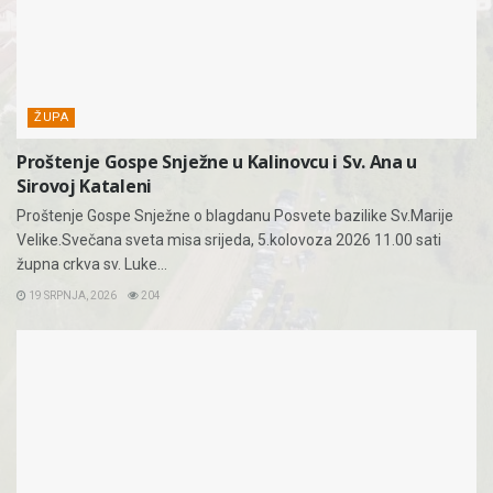
ŽUPA
Proštenje Gospe Snježne u Kalinovcu i Sv. Ana u
Sirovoj Kataleni
Proštenje Gospe Snježne o blagdanu Posvete bazilike Sv.Marije
Velike.Svečana sveta misa srijeda, 5.kolovoza 2026 11.00 sati
župna crkva sv. Luke...
19 SRPNJA, 2026
204