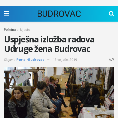
BUDROVAC
Početna
Mjesto
Uspješna izložba radova
Udruge žena Budrovac
A
Objavio
Portal-Budrovac
13 veljače, 2019
A