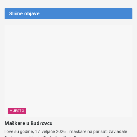
Slične
objave
MJESTO
Maškare u Budrovcu
I ove su godine, 17. veljače 2026., maškare na par sati zavladale