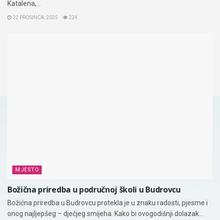
Katalena,...
22 PROSINCA, 2025
224
MJESTO
Božična priredba u područnoj školi u Budrovcu
Božićna priredba u Budrovcu protekla je u znaku radosti, pjesme i
onog najljepšeg – dječjeg smijeha. Kako bi ovogodišnji dolazak...