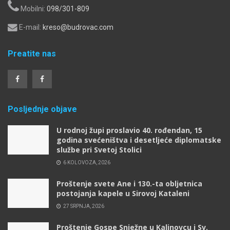
Mobilni:
098/301-809
E-mail:
kreso@budrovac.com
Preatite nas
Posljednje objave
U rodnoj župi proslavio 40. rođendan, 15
godina svećeništva i desetljeće diplomatske
službe pri Svetoj Stolici
6 KOLOVOZA, 2026
Proštenje svete Ane i 130.-ta obljetnica
postojanja kapele u Sirovoj Kataleni
27 SRPNJA, 2026
Proštenje Gospe Snježne u Kalinovcu i Sv.