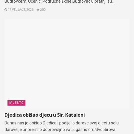
Budrovcem. Učenici Područne škole Budrovac u pratnji su...
17 VELJAČE, 2026
200
MJESTO
Djedica obišao djecu u Sir. Kataleni
Danas nas je obišao Djedica i podijelio darove svoj djeci u selu,
darove je pripremilo dobrovoljno vatrogasno društvo Sirova