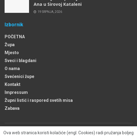
Ana u Sirovoj Kataleni
19 SRPNJA, 2026
Izbornik
POČETNA
Župa
Mjesto
Sveci i blagdani
O nama
Svećenici župe
Kontakt
Impressum
Župni listić i raspored svetih misa
Zabava
Ova web stranica koristi kolačiće (engl. Cookies) radi pružanja boljeg
Župa
Kontakt
O nama
Kolačići (engl. Cookies)