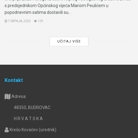
s predsjednikom Općinskog vijeća Mariom Peulićem u
popodnevnim satima dostavili su...
7 SRPNJA, 2025
129
UČITAJ VIŠE
Kontakt
Adresa:
48350, BUDROVAC
H R V A T S K A
Krešo Kovačev (urednik)