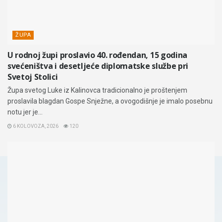
ŽUPA
U rodnoj župi proslavio 40. rođendan, 15 godina
svećeništva i desetljeće diplomatske službe pri
Svetoj Stolici
Župa svetog Luke iz Kalinovca tradicionalno je proštenjem
proslavila blagdan Gospe Snježne, a ovogodišnje je imalo posebnu
notu jer je...
6 KOLOVOZA, 2026
120