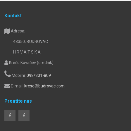
Kontakt
Adresa:
48350, BUDROVAC
H R V A T S K A
Krešo Kovačev (urednik)
Mobilni:
098/301-809
E-mail:
kreso@budrovac.com
Preatite nas