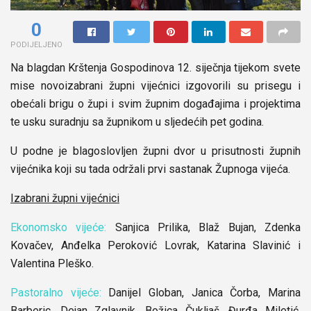
0
PODIJELJENO
Na blagdan Krštenja Gospodinova 12. siječnja tijekom svete
mise novoizabrani župni vijećnici izgovorili su prisegu i
obećali brigu o župi i svim župnim događajima i projektima
te usku suradnju sa župnikom u sljedećih pet godina.
U podne je blagoslovljen župni dvor u prisutnosti župnih
vijećnika koji su tada održali prvi sastanak Župnoga vijeća.
Izabrani župni vijećnici
Ekonomsko vijeće:
Sanjica Prilika, Blaž Bujan, Zdenka
Kovačev, Anđelka Peroković Lovrak, Katarina Slavinić i
Valentina Pleško.
Pastoralno vijeće:
Danijel Globan, Janica Čorba, Marina
Barberic, Dejan Zglavnik, Božica Čukljaš, Đurđa Miletić,