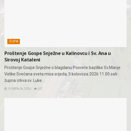
ŽUPA
Proštenje Gospe Snježne u Kalinovcu i Sv. Ana u
Sirovoj Kataleni
Proštenje Gospe Snježne o blagdanu Posvete bazilike Sv.Marije
Velike.Svečana sveta misa srijeda, 5.kolovoza 2026 11.00 sati
župna crkva sv. Luke...
19 SRPNJA, 2026
207