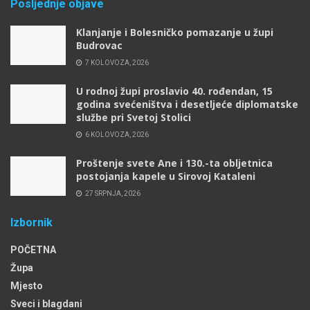
Posljednje objave
Klanjanje i Bolesničko pomazanje u župi
Budrovac
7 KOLOVOZA, 2026
U rodnoj župi proslavio 40. rođendan, 15
godina svećeništva i desetljeće diplomatske
službe pri Svetoj Stolici
6 KOLOVOZA, 2026
Proštenje svete Ane i 130.-ta obljetnica
postojanja kapele u Sirovoj Kataleni
27 SRPNJA, 2026
Izbornik
POČETNA
Župa
Mjesto
Sveci i blagdani