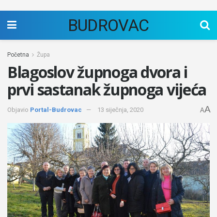
BUDROVAC
Početna
Župa
Blagoslov župnoga dvora i
prvi sastanak župnoga vijeća
A
Objavio
Portal-Budrovac
13 siječnja, 2020
A