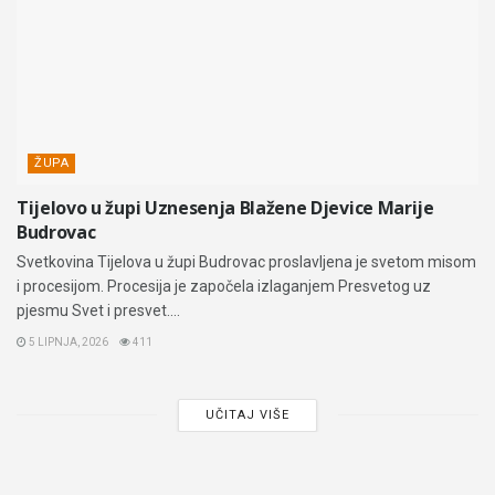
ŽUPA
Tijelovo u župi Uznesenja Blažene Djevice Marije
Budrovac
Svetkovina Tijelova u župi Budrovac proslavljena je svetom misom
i procesijom. Procesija je započela izlaganjem Presvetog uz
pjesmu Svet i presvet....
5 LIPNJA, 2026
411
UČITAJ VIŠE