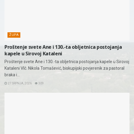
ŽUPA
Proštenje svete Ane i 130.-ta obljetnica postojanja
kapele u Sirovoj Kataleni
Proštenje svete Ane i 130.-ta obljetnica postojanja kapele u Sirovoj
Kataleni Vlč. Nikola Tomašević, biskupijski povjerenik za pastoral
braka i...
27 SRPNJA, 2026
309