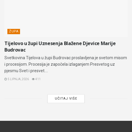
ŽUPA
Tijelovo u župi Uznesenja Blažene Djevice Marije
Budrovac
Svetkovina Tijelova u župi Budrovac proslavljena je svetom misom
i procesijom. Procesija je započela izlaganjem Presvetog uz
pjesmu Svet i presvet....
5 LIPNJA, 2026
411
UČITAJ VIŠE