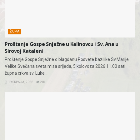
ŽUPA
Proštenje Gospe Snježne u Kalinovcu i Sv. Ana u
Sirovoj Kataleni
Proštenje Gospe Snježne o blagdanu Posvete bazilike Sv.Marije
Velike.Svečana sveta misa srijeda, 5.kolovoza 2026 11.00 sati
župna crkva sv. Luke...
19 SRPNJA, 2026
204