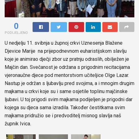
0
PODIJELJENO
U nedjelju 11. svibnja u župnoj crkvi Uznesenja Blažene
Djevice Marije na prijepodnevnom euharistijskom slavlju
koje je animirao dječji zbor uz pratnju odraslih, obilježen je
Majčin dan. Svečanost je održana s prigodnim recitacijama
vjeronaučne djece pod mentorstvom učiteljice Olge Lazar.
Nastup je održan s ljubavlju pred svojima, a i mnogim drugim
majkama u crkvi koje su i same osjetile toplinu majčinske
ljubavi. U toj prigodi svim majkama podijeljen je prigodni dar
kojega su djeca sama izradila. Također čestitkama svim
majkama pridružio se i predvoditelj misnog slavlja naš
župnik Ivica.