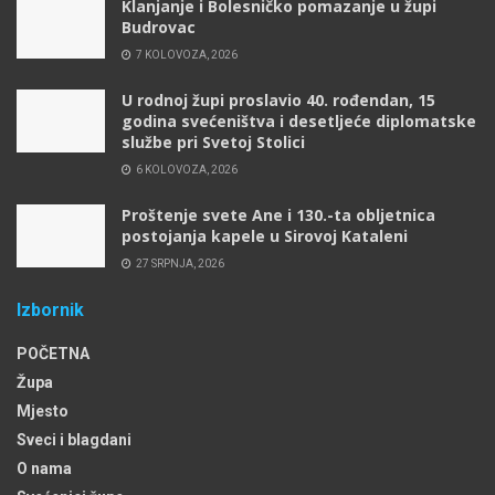
Klanjanje i Bolesničko pomazanje u župi
Budrovac
7 KOLOVOZA, 2026
U rodnoj župi proslavio 40. rođendan, 15
godina svećeništva i desetljeće diplomatske
službe pri Svetoj Stolici
6 KOLOVOZA, 2026
Proštenje svete Ane i 130.-ta obljetnica
postojanja kapele u Sirovoj Kataleni
27 SRPNJA, 2026
Izbornik
POČETNA
Župa
Mjesto
Sveci i blagdani
O nama