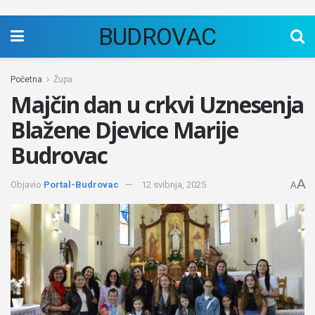
BUDROVAC
Početna
Župa
Majčin dan u crkvi Uznesenja
Blažene Djevice Marije
Budrovac
A
Objavio
Portal-Budrovac
12 svibnja, 2025
A