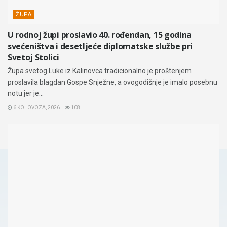
ŽUPA
U rodnoj župi proslavio 40. rođendan, 15 godina
svećeništva i desetljeće diplomatske službe pri
Svetoj Stolici
Župa svetog Luke iz Kalinovca tradicionalno je proštenjem
proslavila blagdan Gospe Snježne, a ovogodišnje je imalo posebnu
notu jer je...
6 KOLOVOZA, 2026
108