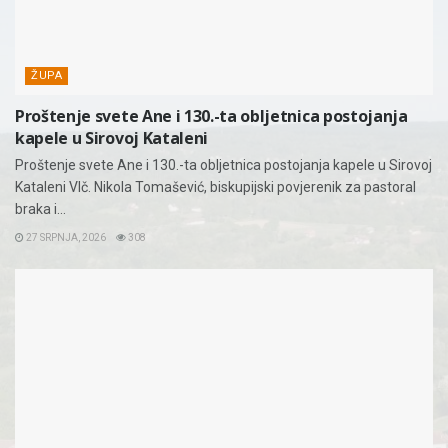
ŽUPA
Proštenje svete Ane i 130.-ta obljetnica postojanja
kapele u Sirovoj Kataleni
Proštenje svete Ane i 130.-ta obljetnica postojanja kapele u Sirovoj
Kataleni Vlč. Nikola Tomašević, biskupijski povjerenik za pastoral
braka i...
27 SRPNJA, 2026
308