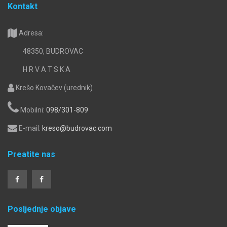
Kontakt
Adresa:
48350, BUDROVAC
H R V A T S K A
Krešo Kovačev (urednik)
Mobilni:
098/301-809
E-mail:
kreso@budrovac.com
Preatite nas
Posljednje objave