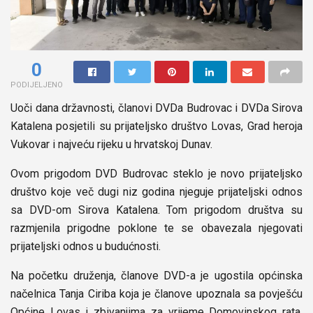
0
PODIJELJENO
Uoči dana državnosti, članovi DVDa Budrovac i DVDa Sirova
Katalena posjetili su prijateljsko društvo Lovas, Grad heroja
Vukovar i najveću rijeku u hrvatskoj Dunav.
Ovom prigodom DVD Budrovac steklo je novo prijateljsko
društvo koje več dugi niz godina njeguje prijateljski odnos
sa DVD-om Sirova Katalena. Tom prigodom društva su
razmjenila prigodne poklone te se obavezala njegovati
prijateljski odnos u budućnosti.
Na početku druženja, članove DVD-a je ugostila općinska
načelnica Tanja Ciriba koja je članove upoznala sa povješću
Općine Lovas i zbivanjima za vrijeme Domovinskog rata.