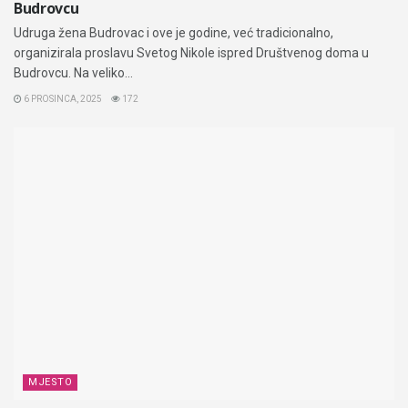
Budrovcu
Udruga žena Budrovac i ove je godine, već tradicionalno,
organizirala proslavu Svetog Nikole ispred Društvenog doma u
Budrovcu. Na veliko...
6 PROSINCA, 2025
172
MJESTO