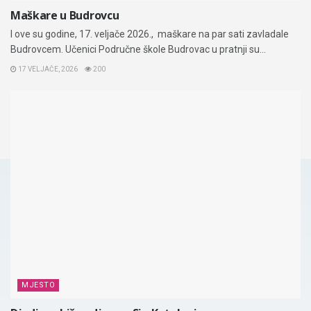
Maškare u Budrovcu
I ove su godine, 17. veljače 2026., maškare na par sati zavladale
Budrovcem. Učenici Područne škole Budrovac u pratnji su...
17 VELJAČE, 2026
200
MJESTO