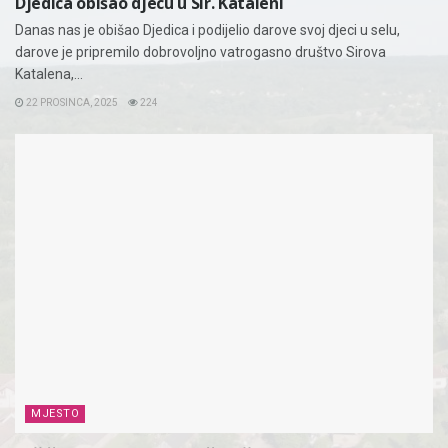
Djedica obišao djecu u Sir. Kataleni
Danas nas je obišao Djedica i podijelio darove svoj djeci u selu,
darove je pripremilo dobrovoljno vatrogasno društvo Sirova
Katalena,...
22 PROSINCA, 2025
224
MJESTO