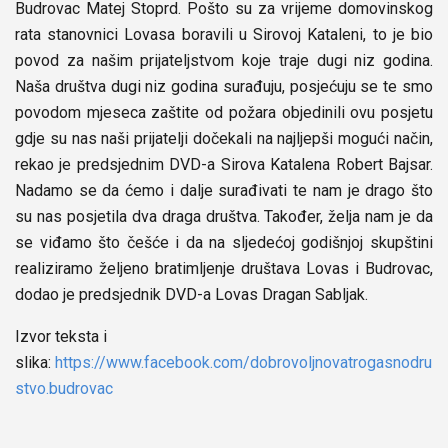
Budrovac Matej Stoprd. Pošto su za vrijeme domovinskog
rata stanovnici Lovasa boravili u Sirovoj Kataleni, to je bio
povod za našim prijateljstvom koje traje dugi niz godina.
Naša društva dugi niz godina surađuju, posjećuju se te smo
povodom mjeseca zaštite od požara objedinili ovu posjetu
gdje su nas naši prijatelji dočekali na najljepši mogući način,
rekao je predsjednim DVD-a Sirova Katalena Robert Bajsar.
Nadamo se da ćemo i dalje surađivati te nam je drago što
su nas posjetila dva draga društva. Također, želja nam je da
se viđamo što češće i da na sljedećoj godišnjoj skupštini
realiziramo željeno bratimljenje društava Lovas i Budrovac,
dodao je predsjednik DVD-a Lovas Dragan Sabljak.
Izvor teksta i
slika:
https://www.facebook.com/dobrovoljnovatrogasnodru
stvo.budrovac