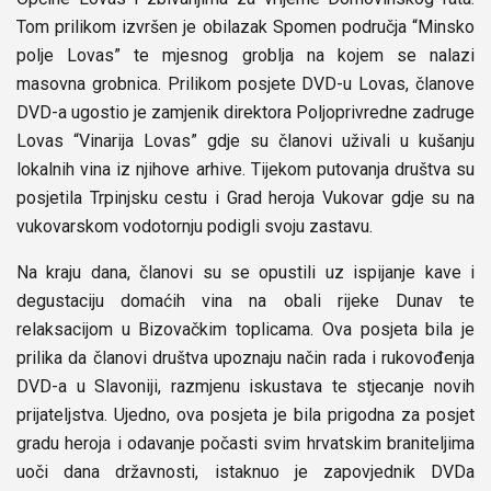
Tom prilikom izvršen je obilazak Spomen područja “Minsko
polje Lovas” te mjesnog groblja na kojem se nalazi
masovna grobnica. Prilikom posjete DVD-u Lovas, članove
DVD-a ugostio je zamjenik direktora Poljoprivredne zadruge
Lovas “Vinarija Lovas” gdje su članovi uživali u kušanju
lokalnih vina iz njihove arhive. Tijekom putovanja društva su
posjetila Trpinjsku cestu i Grad heroja Vukovar gdje su na
vukovarskom vodotornju podigli svoju zastavu.
Na kraju dana, članovi su se opustili uz ispijanje kave i
degustaciju domaćih vina na obali rijeke Dunav te
relaksacijom u Bizovačkim toplicama. Ova posjeta bila je
prilika da članovi društva upoznaju način rada i rukovođenja
DVD-a u Slavoniji, razmjenu iskustava te stjecanje novih
prijateljstva. Ujedno, ova posjeta je bila prigodna za posjet
gradu heroja i odavanje počasti svim hrvatskim braniteljima
uoči dana državnosti, istaknuo je zapovjednik DVDa