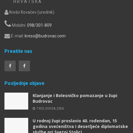
H R V A T S K A
Krešo Kovačev (urednik)
Mobilni:
098/301-809
E-mail:
kreso@budrovac.com
Preatite nas
Posljednje objave
Klanjanje i Bolesničko pomazanje u župi
Budrovac
7 KOLOVOZA, 2026
U rodnoj župi proslavio 40. rođendan, 15
godina svećeništva i desetljeće diplomatske
službe pri Svetoj Stolici