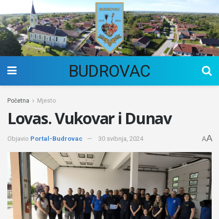
BUDROVAC
Početna
Mjesto
Lovas. Vukovar i Dunav
A
Objavio
Portal-Budrovac
30 svibnja, 2024
A