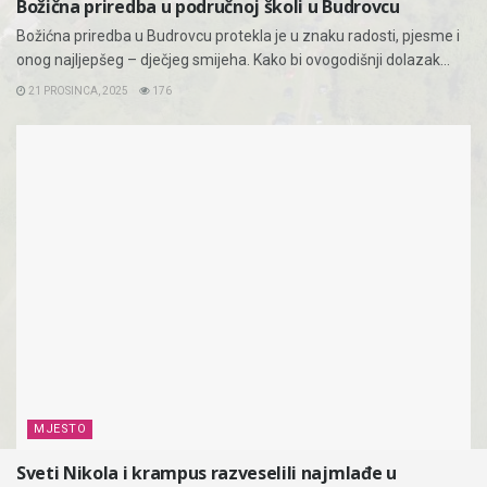
Božična priredba u područnoj školi u Budrovcu
Božićna priredba u Budrovcu protekla je u znaku radosti, pjesme i
onog najljepšeg – dječjeg smijeha. Kako bi ovogodišnji dolazak...
21 PROSINCA, 2025
176
MJESTO
Sveti Nikola i krampus razveselili najmlađe u