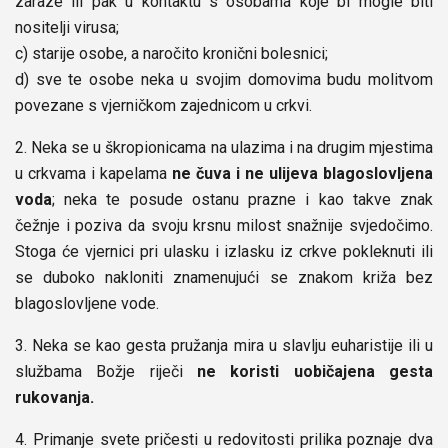
zaraze ili pak u kontaktu s osobama koje bi mogle biti
nositelji virusa;
c) starije osobe, a naročito kronični bolesnici;
d) sve te osobe neka u svojim domovima budu molitvom
povezane s vjerničkom zajednicom u crkvi.
2. Neka se u škropionicama na ulazima i na drugim mjestima
u crkvama i kapelama
ne čuva i ne ulijeva blagoslovljena
voda
; neka te posude ostanu prazne i kao takve znak
čežnje i poziva da svoju krsnu milost snažnije svjedočimo.
Stoga će vjernici pri ulasku i izlasku iz crkve pokleknuti ili
se duboko nakloniti znamenujući se znakom križa bez
blagoslovljene vode.
3. Neka se kao gesta pružanja mira u slavlju euharistije ili u
službama Božje riječi
ne koristi uobičajena gesta
rukovanja.
4. Primanje svete pričesti u redovitosti prilika poznaje dva