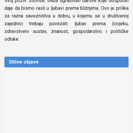
svoj poziv. Štoviše, treba ugrađivati darove koje Gospodin
daje da bismo rasli u ljubavi prema bližnjima. Ovo je prilika
za razna savezništva u dobru, u kojemu se u društvenoj
zajednici trebaju povezati: ljubav prema čovjeku,
zdravstveni sustav, znanost, gospodarstvo i političke
odluke.
Slične
objave