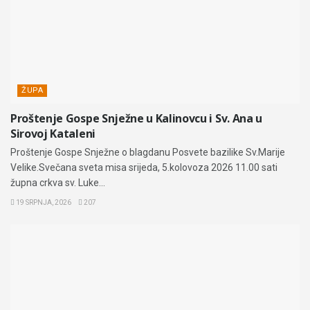
ŽUPA
Proštenje Gospe Snježne u Kalinovcu i Sv. Ana u
Sirovoj Kataleni
Proštenje Gospe Snježne o blagdanu Posvete bazilike Sv.Marije
Velike.Svečana sveta misa srijeda, 5.kolovoza 2026 11.00 sati
župna crkva sv. Luke...
19 SRPNJA, 2026
207