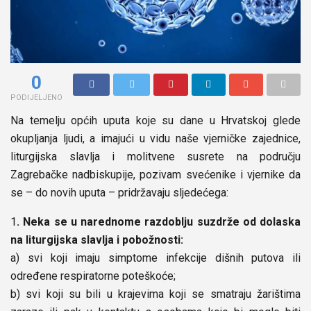
0
PODIJELJENO
Na temelju općih uputa koje su dane u Hrvatskoj glede
okupljanja ljudi, a imajući u vidu naše vjerničke zajednice,
liturgijska slavlja i molitvene susrete na području
Zagrebačke nadbiskupije, pozivam svećenike i vjernike da
se – do novih uputa – pridržavaju sljedećega:
1
. Neka se u narednome razdoblju suzdrže od dolaska
na liturgijska slavlja i pobožnosti:
a) svi koji imaju simptome infekcije dišnih putova ili
određene respiratorne poteškoće;
b) svi koji su bili u krajevima koji se smatraju žarištima