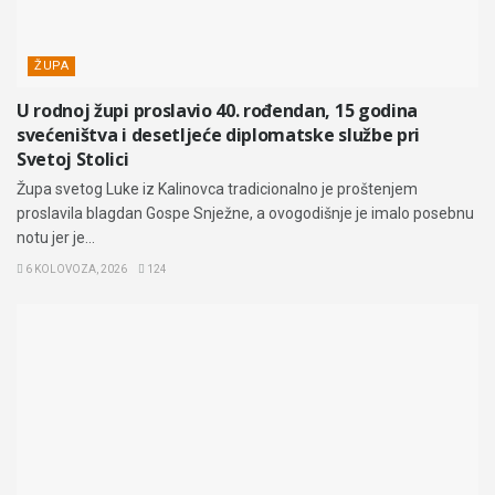
ŽUPA
U rodnoj župi proslavio 40. rođendan, 15 godina
svećeništva i desetljeće diplomatske službe pri
Svetoj Stolici
Župa svetog Luke iz Kalinovca tradicionalno je proštenjem
proslavila blagdan Gospe Snježne, a ovogodišnje je imalo posebnu
notu jer je...
6 KOLOVOZA, 2026
124