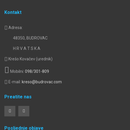
Kontakt
Adresa:
48350, BUDROVAC
H R V A T S K A
Krešo Kovačev (urednik)
Mobilni:
098/301-809
E-mail:
kreso@budrovac.com
Preatite nas
Posljednje objave