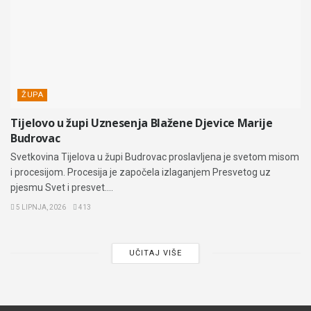
ŽUPA
Tijelovo u župi Uznesenja Blažene Djevice Marije
Budrovac
Svetkovina Tijelova u župi Budrovac proslavljena je svetom misom
i procesijom. Procesija je započela izlaganjem Presvetog uz
pjesmu Svet i presvet....
5 LIPNJA, 2026
413
UČITAJ VIŠE