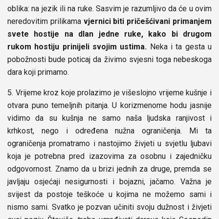
oblika: na jezik ili na ruke. Sasvim je razumljivo da će u ovim
neredovitim prilikama
vjernici biti pričešćivani primanjem
svete hostije na dlan jedne ruke, kako bi drugom
rukom hostiju prinijeli svojim ustima.
Neka i ta gesta u
pobožnosti bude poticaj da živimo svjesni toga nebeskoga
dara koji primamo.
5. Vrijeme kroz koje prolazimo je višeslojno vrijeme kušnje i
otvara puno temeljnih pitanja. U korizmenome hodu jasnije
vidimo da su kušnja ne samo naša ljudska ranjivost i
krhkost, nego i određena nužna ograničenja. Mi ta
ograničenja promatramo i nastojimo živjeti u svjetlu ljubavi
koja je potrebna pred izazovima za osobnu i zajedničku
odgovornost. Znamo da u brizi jednih za druge, premda se
javljaju osjećaji nesigurnosti i bojazni, jačamo. Važna je
svijest da postoje teškoće u kojima ne možemo sami i
nismo sami. Svatko je pozvan učiniti svoju dužnost i živjeti