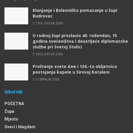
Klanjanje i Bolesničko pomazanje u župi
Budrovac
7 KOLOVOZA, 2026
U rodnoj župi proslavio 40. rođendan, 15
godina svećeništva i desetljeće diplomatske
službe pri Svetoj Stolici
6 KOLOVOZA, 2026
Proštenje svete Ane i 130.-ta obljetnica
postojanja kapele u Sirovoj Kataleni
27 SRPNJA, 2026
Izbornik
POČETNA
Župa
Mjesto
Sveci i blagdani