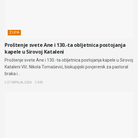
ŽUPA
Proštenje svete Ane i 130.-ta obljetnica postojanja
kapele u Sirovoj Kataleni
Proštenje svete Ane i 130.-ta obljetnica postojanja kapele u Sirovoj
Kataleni Vlč. Nikola Tomašević, biskupijski povjerenik za pastoral
braka i...
27 SRPNJA, 2026
309