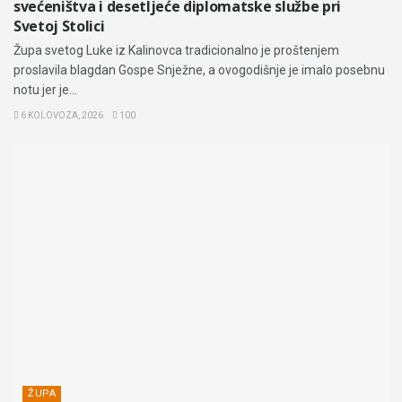
svećeništva i desetljeće diplomatske službe pri
Svetoj Stolici
Župa svetog Luke iz Kalinovca tradicionalno je proštenjem
proslavila blagdan Gospe Snježne, a ovogodišnje je imalo posebnu
notu jer je...
6 KOLOVOZA, 2026
100
ŽUPA