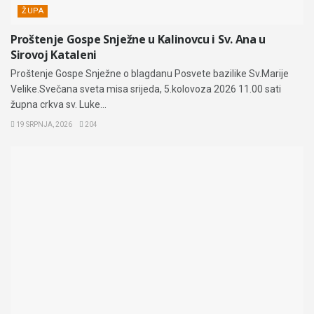
ŽUPA
Proštenje Gospe Snježne u Kalinovcu i Sv. Ana u
Sirovoj Kataleni
Proštenje Gospe Snježne o blagdanu Posvete bazilike Sv.Marije
Velike.Svečana sveta misa srijeda, 5.kolovoza 2026 11.00 sati
župna crkva sv. Luke...
19 SRPNJA, 2026
204