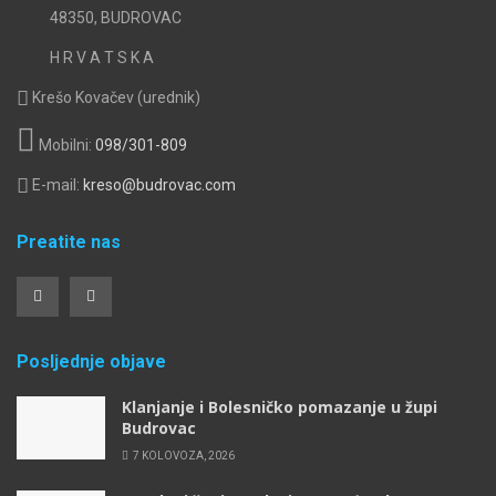
48350, BUDROVAC
H R V A T S K A
Krešo Kovačev (urednik)
Mobilni:
098/301-809
E-mail:
kreso@budrovac.com
Preatite nas
Posljednje objave
Klanjanje i Bolesničko pomazanje u župi
Budrovac
7 KOLOVOZA, 2026