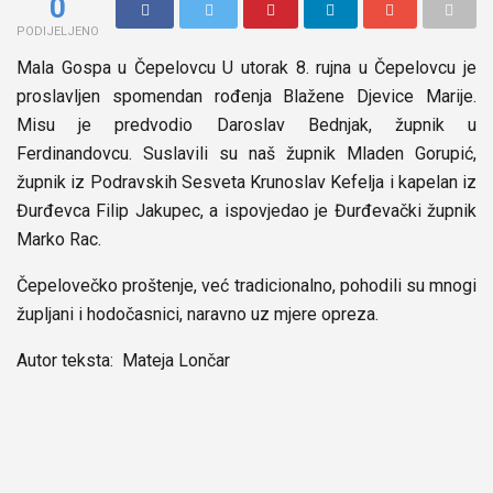
0
PODIJELJENO
Mala Gospa u Čepelovcu U utorak 8. rujna u Čepelovcu je
proslavljen spomendan rođenja Blažene Djevice Marije.
Misu je predvodio Daroslav Bednjak, župnik u
Ferdinandovcu. Suslavili su naš župnik Mladen Gorupić,
župnik iz Podravskih Sesveta Krunoslav Kefelja i kapelan iz
Đurđevca Filip Jakupec, a ispovjedao je Đurđevački župnik
Marko Rac.
Čepelovečko proštenje, već tradicionalno, pohodili su mnogi
župljani i hodočasnici, naravno uz mjere opreza.
Autor teksta: Mateja Lončar