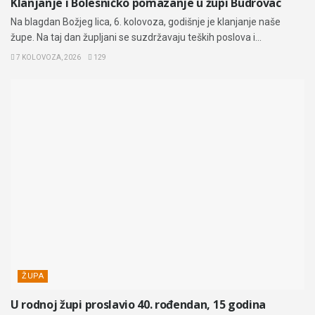
Klanjanje i Bolesničko pomazanje u župi Budrovac
Na blagdan Božjeg lica, 6. kolovoza, godišnje je klanjanje naše
župe. Na taj dan župljani se suzdržavaju teških poslova i...
7 KOLOVOZA, 2026
129
ŽUPA
U rodnoj župi proslavio 40. rođendan, 15 godina