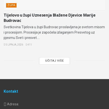
ŽUPA
Tijelovo u župi Uznesenja Blažene Djevice Marije
Budrovac
Svetkovina Tijelova u župi Budrovac proslavljena je svetom misom
i procesijom. Procesija je započela izlaganjem Presvetog uz
pjesmu Svet i presvet....
5 LIPNJA, 2026
411
UČITAJ VIŠE
Kontakt
Adresa: