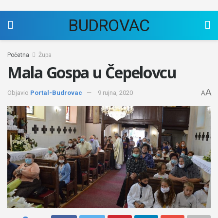
BUDROVAC
Početna
Župa
Mala Gospa u Čepelovcu
A
Objavio
Portal-Budrovac
9 rujna, 2020
A