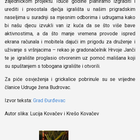
zajedničkom projektu. Iduće godine planiramo izgraditi i
urediti i preostala dječja igrališta u našim prigradskim
naseljima u suradnji sa mjesnim odborima i udrugama kako
bi našu djecu izvukli van iz kuća da se što više bave
aktivnostima, a da što manje vremena provode ispred
ekrana računala i mobitela dajući im prigodu za druženje i
uživanje s vršnjacima – rekao je gradonačelnik Hrvoje Janči
te je igralište proglasio otvorenim uz pomoć mališana koji
su spuštanjem s tobogana igralište i otvorili.
Za piće osvježenja i grickalice pobrinule su se vrijedne
članice Udruge žena Budrovac.
Izvor teksta:
Grad Đurđevac
Autor slika: Lucija Kovačev i Krešo Kovačev