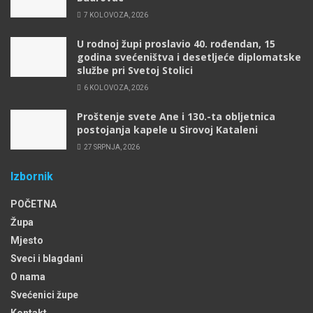
7 KOLOVOZA, 2026
U rodnoj župi proslavio 40. rođendan, 15
godina svećeništva i desetljeće diplomatske
službe pri Svetoj Stolici
6 KOLOVOZA, 2026
Proštenje svete Ane i 130.-ta obljetnica
postojanja kapele u Sirovoj Kataleni
27 SRPNJA, 2026
Izbornik
POČETNA
Župa
Mjesto
Sveci i blagdani
O nama
Svećenici župe
Kontakt