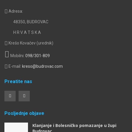
Adresa:
48350, BUDROVAC
H R V A T S K A
Krešo Kovačev (urednik)
Mobilni:
098/301-809
E-mail:
kreso@budrovac.com
Preatite nas
Posljednje objave
Klanjanje i Bolesničko pomazanje u župi
Budrovac