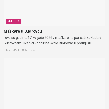
MJESTO
Maškare u Budrovcu
I ove su godine, 17. veljače 2026., maškare na par sati zavladale
Budrovcem. Učenici Područne škole Budrovac u pratnji su...
17 VELJAČE, 2026
202