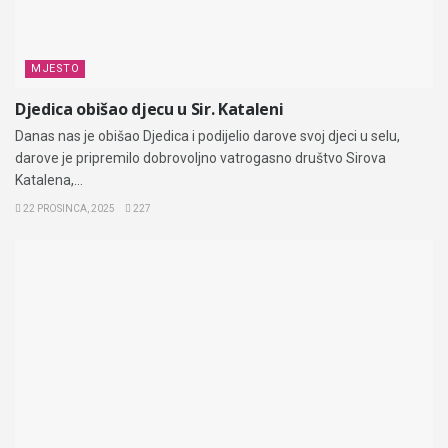
MJESTO
Djedica obišao djecu u Sir. Kataleni
Danas nas je obišao Djedica i podijelio darove svoj djeci u selu,
darove je pripremilo dobrovoljno vatrogasno društvo Sirova
Katalena,...
22 PROSINCA, 2025
227