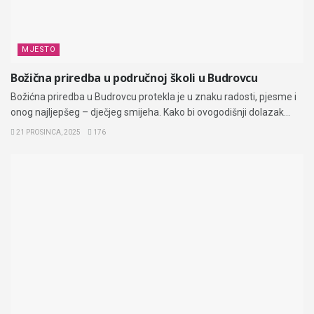
MJESTO
Božična priredba u područnoj školi u Budrovcu
Božićna priredba u Budrovcu protekla je u znaku radosti, pjesme i
onog najljepšeg – dječjeg smijeha. Kako bi ovogodišnji dolazak...
21 PROSINCA, 2025
176