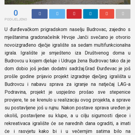
0
PODIJELJENO
U đurđevačkom prigradskom naselju Budrovac, zajedno s
mještanima gradonačelnik Hrvoje Janči svečano je otvorio
novoizgrađeno dječje igralište sa sedam multifunkcionalna
igrala. Igralište je smješteno iza Društvenog doma u
Budrovcu u kojem djeluje i Udruga žena Budrovac tako da je
dom dobio još jedan dodatni sadržaj.Grad Đurđevac je još
prošle godine prijavio projekt izgradnje dječjeg igrališta u
Budrovcu i nabavu sprava za igranje na natječaj LAG-a
Podravina, projekt je uspješno prošao sve stepenice
provjere, te se krenulo u realizaciju ovog projekta, a sprave
su postavljene još u rujnu. Nakon postave sprava uređen je
okoliš, postavljene su klupe, a u cilju sigurnosti djece i
rekreativaca igralište će se narednih dana ograditi, a imati
će i rasvjetu kako bi i u večernjim satima bilo na