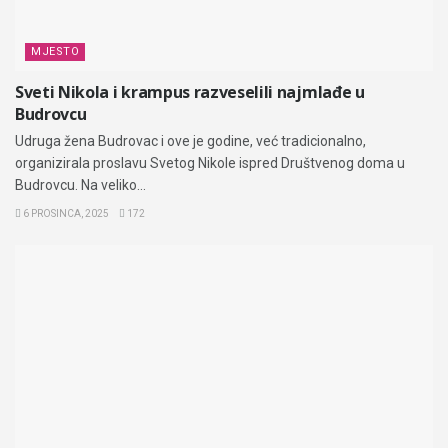
MJESTO
Sveti Nikola i krampus razveselili najmlađe u
Budrovcu
Udruga žena Budrovac i ove je godine, već tradicionalno,
organizirala proslavu Svetog Nikole ispred Društvenog doma u
Budrovcu. Na veliko...
6 PROSINCA, 2025
172