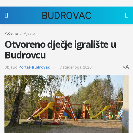
BUDROVAC
Početna
Mjesto
Otvoreno dječje igralište u
Budrovcu
A
Objavio
Portal-Budrovac
7 studenoga, 2020
A