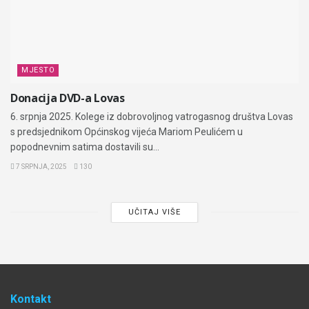
MJESTO
Donacija DVD-a Lovas
6. srpnja 2025. Kolege iz dobrovoljnog vatrogasnog društva Lovas
s predsjednikom Općinskog vijeća Mariom Peulićem u
popodnevnim satima dostavili su...
7 SRPNJA, 2025
130
UČITAJ VIŠE
Kontakt