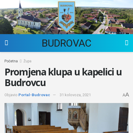
BUDROVAC
Početna
Župa
Promjena klupa u kapelici u
Budrovcu
A
Objavio
Portal-Budrovac
31 kolovoza, 2021
A