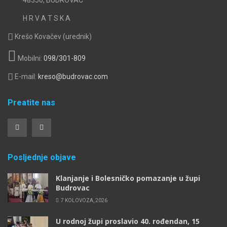
H R V A T S K A
Krešo Kovačev (urednik)
Mobilni:
098/301-809
E-mail:
kreso@budrovac.com
Preatite nas
Posljednje objave
Klanjanje i Bolesničko pomazanje u župi
Budrovac
7 KOLOVOZA, 2026
U rodnoj župi proslavio 40. rođendan, 15