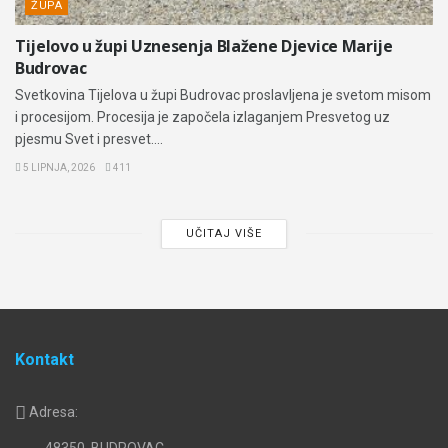
ŽUPA
Tijelovo u župi Uznesenja Blažene Djevice Marije
Budrovac
Svetkovina Tijelova u župi Budrovac proslavljena je svetom misom
i procesijom. Procesija je započela izlaganjem Presvetog uz
pjesmu Svet i presvet....
5 LIPNJA, 2026
411
UČITAJ VIŠE
Kontakt
Adresa:
48350, BUDROVAC