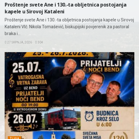
Proštenje svete Ane i 130.-ta obljetnica postojanja
kapele u Sirovoj Kataleni
Proštenje svete Ane i 130.-ta obljetnica postojanja kapele u Sirovoj
Kataleni Vlč. Nikola Tomašević, biskupijski povjerenik za pastoral
braka i...
27 SRPNJA, 2026
304
ŽUPA