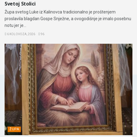
Svetoj Stolici
Župa svetog Luke iz Kalinovca tradicionalno je proštenjem
proslavila blagdan Gospe Snježne, a ovogodišnje je imalo posebnu
notu jer je...
6 KOLOVOZA, 2026
96
ŽUPA