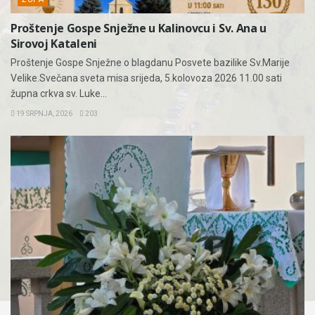
Proštenje Gospe Snježne u Kalinovcu i Sv. Ana u
Sirovoj Kataleni
Proštenje Gospe Snježne o blagdanu Posvete bazilike Sv.Marije
Velike.Svečana sveta misa srijeda, 5.kolovoza 2026 11.00 sati
župna crkva sv. Luke...
19 SRPNJA, 2026
203