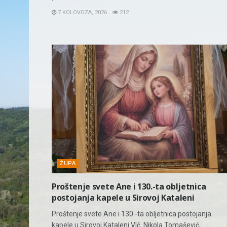
7 KOLOVOZA, 2026
212
ŽUPA
Proštenje svete Ane i 130.-ta obljetnica
postojanja kapele u Sirovoj Kataleni
Proštenje svete Ane i 130.-ta obljetnica postojanja
kapele u Sirovoj Kataleni Vlč. Nikola Tomašević,