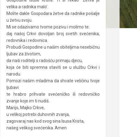
Gospodine Isuse Kriste: Ti si rekao “Žetva je
velika a radnika malo’.
Molite dakle Gospodara žetve da radnike pošalje
u žetvu svoju.
Mi se odazivamo tvome pozivu i molimo te:
daj našoj Crkvi dovoljan broj svetih svećenika,
redovnika i redovnica.
Probudi Gospodine u našim obiteljima nesebičnu
ljubav za životom,
da naši roditelji s radošću primaju djecu,
koja će biti spremna staviti se u službu Crkvi i
narodu.
Pomozi našim mladima da shvate veličinu tvoje
ljubavi
te hrabro prihvate svećeničko ili redovničko
zvanje koje im ti nudiš.
Marijo, Majko Crkve,
u velikoj potrebi duhovnih zvanja,
zagovaraj nas kod svog sina Isusa Krista,
našeg velikog svećenika. Amen