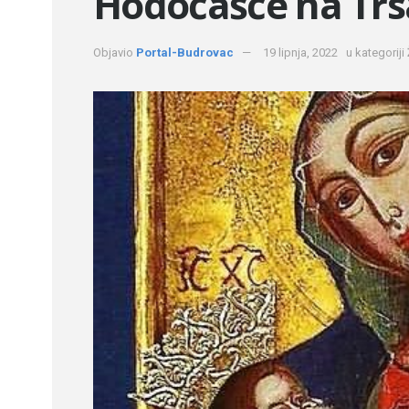
Hodočašće na Trs
Objavio
Portal-Budrovac
19 lipnja, 2022
u kategoriji