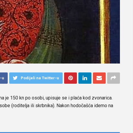
k-u
Podijeli na Twitter-u
a je 150 kn po osobi, upisuje se i plaća kod zvonarica.
sobe (roditelja ili skrbnika). Nakon hodočašća idemo na