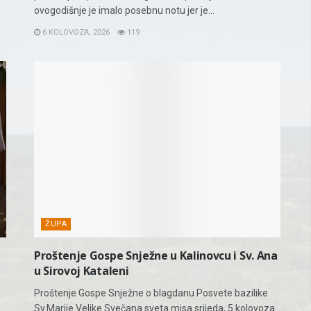
ovogodišnje je imalo posebnu notu jer je...
6 KOLOVOZA, 2026
119
ŽUPA
Proštenje Gospe Snježne u Kalinovcu i Sv. Ana
u Sirovoj Kataleni
Proštenje Gospe Snježne o blagdanu Posvete bazilike
Sv.Marije Velike.Svečana sveta misa srijeda, 5.kolovoza