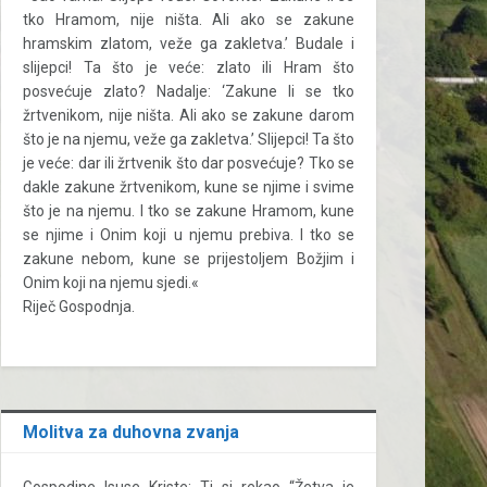
tko Hramom, nije ništa. Ali ako se zakune
hramskim zlatom, veže ga zakletva.’ Budale i
slijepci! Ta što je veće: zlato ili Hram što
posvećuje zlato? Nadalje: ‘Zakune li se tko
žrtvenikom, nije ništa. Ali ako se zakune darom
što je na njemu, veže ga zakletva.’ Slijepci! Ta što
je veće: dar ili žrtvenik što dar posvećuje? Tko se
dakle zakune žrtvenikom, kune se njime i svime
što je na njemu. I tko se zakune Hramom, kune
se njime i Onim koji u njemu prebiva. I tko se
zakune nebom, kune se prijestoljem Božjim i
Onim koji na njemu sjedi.«
Riječ Gospodnja.
Molitva za duhovna zvanja