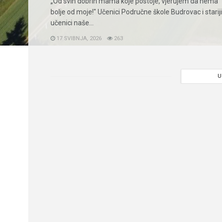
„Od svih dobrih mama koje postoje, vjerujem da nema
bolje od moje!" Učenici Područne škole Budrovac i stariji
učenici naše...
17 SVIBNJA, 2026
263
U