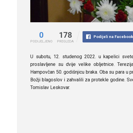
0
178
Podijeli na Faceboo
PODIJELJENO
PREGLEDA
U subotu, 12. studenog 2022. u kapelici sve
proslavljene su dvije velike obljetnice. Terezi
Hampovčan 50. godišnjicu braka. Oba su para u pris
Božji blagoslov i zahvalili za protekle godine. 
Tomislav Leskovar.