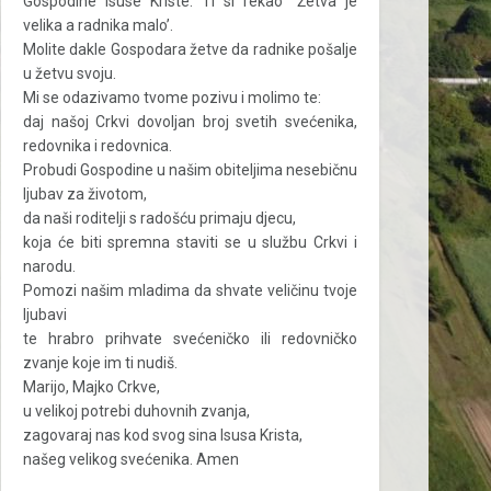
Gospodine Isuse Kriste: Ti si rekao “Žetva je
velika a radnika malo’.
Molite dakle Gospodara žetve da radnike pošalje
u žetvu svoju.
Mi se odazivamo tvome pozivu i molimo te:
daj našoj Crkvi dovoljan broj svetih svećenika,
redovnika i redovnica.
Probudi Gospodine u našim obiteljima nesebičnu
ljubav za životom,
da naši roditelji s radošću primaju djecu,
koja će biti spremna staviti se u službu Crkvi i
narodu.
Pomozi našim mladima da shvate veličinu tvoje
ljubavi
te hrabro prihvate svećeničko ili redovničko
zvanje koje im ti nudiš.
Marijo, Majko Crkve,
u velikoj potrebi duhovnih zvanja,
zagovaraj nas kod svog sina Isusa Krista,
našeg velikog svećenika. Amen