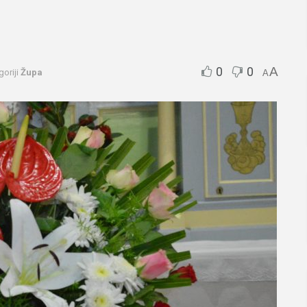
0
0
A
goriji
Župa
A