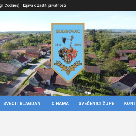
gl. Cookies)
Izjava o zaštiti privatnosti
SVECI I BLAGDANI
O NAMA
SVEĆENICI ŽUPE
KON