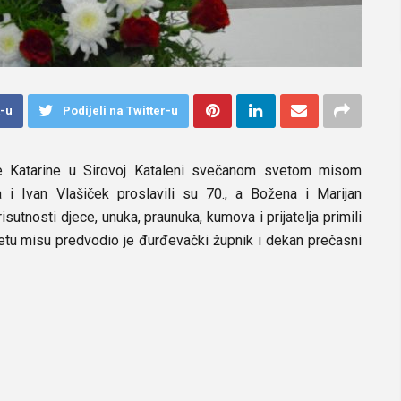
k-u
Podijeli na Twitter-u
te Katarine u Sirovoj Kataleni svečanom svetom misom
ja i Ivan Vlašiček proslavili su 70., a Božena i Marijan
utnosti djece, unuka, praunuka, kumova i prijatelja primili
Svetu misu predvodio je đurđevački župnik i dekan prečasni