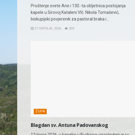
Proštenje svete Ane i 130.-ta obljetnica postojanja
kapele u Sirovoj Kataleni Vlč. Nikola Tomašević,
biskupijski povjerenik za pastoral braka i...
27 SRPNJA, 2026
303
ŽUPA
Blagdan sv. Antuna Padovanskog
13 lipnja 2026. u kapelici u Budrovcu proslavljen je sv.