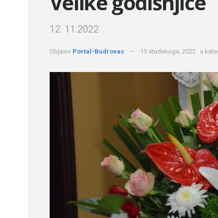
Velike godišnjice
12. 11.2022
Objavio
Portal-Budrovac
15 studenoga, 2022
u kate