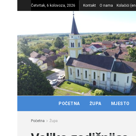
Četvrtak, 6 kolovoza, 2026
Kontakt
O nama
Kolačići (en
POČETNA
ŽUPA
MJESTO
Početna
Župa