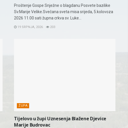
Proštenje Gospe Snježne o blagdanu Posvete bazilike
Sv.Marije Velike.Svečana sveta misa srijeda, 5.kolovoza
2026 11.00 sati župna crkva sv. Luke...
19 SRPNJA, 2026
203
ŽUPA
Tijelovo u župi Uznesenja Blažene Djevice
Marije Budrovac