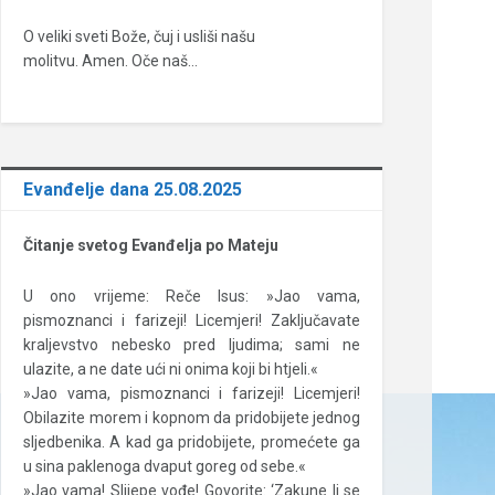
O veliki sveti Bože, čuj i usliši našu
molitvu. Amen. Oče naš…
Evanđelje dana 25.08.2025
Čitanje svetog Evanđelja po Mateju
U ono vrijeme: Reče Isus: »Jao vama,
pismoznanci i farizeji! Licemjeri! Zaključavate
kraljevstvo nebesko pred ljudima; sami ne
ulazite, a ne date ući ni onima koji bi htjeli.«
»Jao vama, pismoznanci i farizeji! Licemjeri!
Obilazite morem i kopnom da pridobijete jednog
sljedbenika. A kad ga pridobijete, promećete ga
u sina paklenoga dvaput goreg od sebe.«
»Jao vama! Slijepe vođe! Govorite: ‘Zakune li se