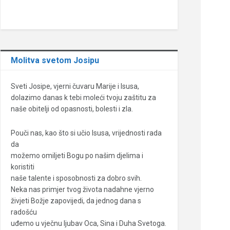
Molitva svetom Josipu
Sveti Josipe, vjerni čuvaru Marije i Isusa,
dolazimo danas k tebi moleći tvoju zaštitu za
naše obitelji od opasnosti, bolesti i zla.
Pouči nas, kao što si učio Isusa, vrijednosti rada
da
možemo omiljeti Bogu po našim djelima i
koristiti
naše talente i sposobnosti za dobro svih.
Neka nas primjer tvog života nadahne vjerno
živjeti Božje zapovijedi, da jednog dana s
radošću
uđemo u vječnu ljubav Oca, Sina i Duha Svetoga.