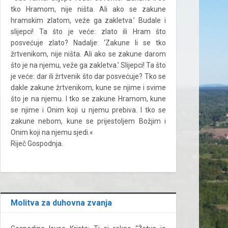
tko Hramom, nije ništa. Ali ako se zakune
hramskim zlatom, veže ga zakletva.’ Budale i
slijepci! Ta što je veće: zlato ili Hram što
posvećuje zlato? Nadalje: ‘Zakune li se tko
žrtvenikom, nije ništa. Ali ako se zakune darom
što je na njemu, veže ga zakletva.’ Slijepci! Ta što
je veće: dar ili žrtvenik što dar posvećuje? Tko se
dakle zakune žrtvenikom, kune se njime i svime
što je na njemu. I tko se zakune Hramom, kune
se njime i Onim koji u njemu prebiva. I tko se
zakune nebom, kune se prijestoljem Božjim i
Onim koji na njemu sjedi.«
Riječ Gospodnja.
Molitva za duhovna zvanja