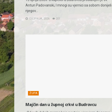
Antun Padovanski, I mnogi su vjernici sa sobom donijeli
njegov...
13 LIPNJA, 2026
201
ŽUPA
Majčin dan u župnoj crkvi u Budrovcu