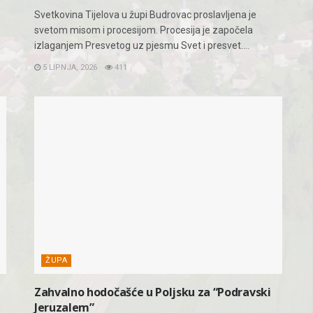
Svetkovina Tijelova u župi Budrovac proslavljena je
svetom misom i procesijom. Procesija je započela
izlaganjem Presvetog uz pjesmu Svet i presvet....
5 LIPNJA, 2026
411
ŽUPA
Zahvalno hodočašće u Poljsku za “Podravski
Jeruzalem”