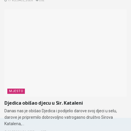
17 VELJAČE, 2026
202
MJESTO
Djedica obišao djecu u Sir. Kataleni
Danas nas je obišao Djedica i podijelio darove svoj djeci u selu,
darove je pripremilo dobrovoljno vatrogasno društvo Sirova
Katalena,...