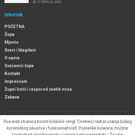
27 SRPNJA, 2026
Izbornik
POČETNA
Župa
Mjesto
Sveci i blagdani
O nama
Svećenici župe
Kontakt
Impressum
Župni listić i raspored svetih misa
Zabava
Ova web stranica koristi kolačiće (engl. Cookies) radi pružanja boljeg
Župa
Kontakt
O nama
Kolačići (engl. Cookies)
korisničkog iskustva i funkcionalnosti. Postavke kolačića možete
Izjava o zaštiti privatnosti
kontrolirati i konfigurirati u vašem web pregledniku. Za više