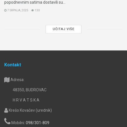
popodnevnim satima dostavili su...
7 SRPNJA, 2025
130
UČITAJ VIŠE
Kontakt
Adresa:
48350, BUDROVAC
H R V A T S K A
Krešo Kovačev (urednik)
Mobilni:
098/301-809