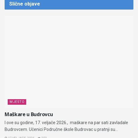
Slične
objave
MJESTO
Maškare u Budrovcu
I ove su godine, 17. veljače 2026., maškare na par sati zavladale
Budrovcem. Učenici Područne škole Budrovac u pratnji su...