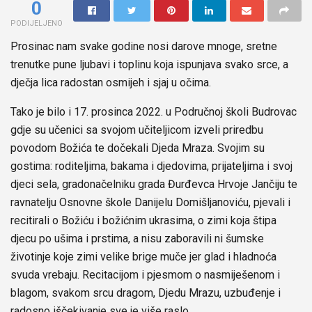
0
PODIJELJENO
Prosinac nam svake godine nosi darove mnoge, sretne
trenutke pune ljubavi i toplinu koja ispunjava svako srce, a
dječja lica radostan osmijeh i sjaj u očima.
Tako je bilo i 17. prosinca 2022. u Područnoj školi Budrovac
gdje su učenici sa svojom učiteljicom izveli priredbu
povodom Božića te dočekali Djeda Mraza. Svojim su
gostima: roditeljima, bakama i djedovima, prijateljima i svoj
djeci sela, gradonačelniku grada Đurđevca Hrvoje Jančiju te
ravnatelju Osnovne škole Danijelu Domišljanoviću, pjevali i
recitirali o Božiću i božićnim ukrasima, o zimi koja štipa
djecu po ušima i prstima, a nisu zaboravili ni šumske
životinje koje zimi velike brige muče jer glad i hladnoća
svuda vrebaju. Recitacijom i pjesmom o nasmiješenom i
blagom, svakom srcu dragom, Djedu Mrazu, uzbuđenje i
radosno iščekivanje sve je više raslo.