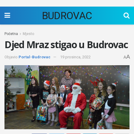
BUDROVAC
Početna
Mjesto
Djed Mraz stigao u Budrovac
A
Objavio
Portal-Budrovac
19 prosinca, 2022
A