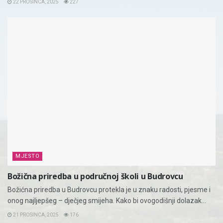
22 PROSINCA, 2025
227
MJESTO
Božična priredba u područnoj školi u Budrovcu
Božićna priredba u Budrovcu protekla je u znaku radosti, pjesme i
onog najljepšeg – dječjeg smijeha. Kako bi ovogodišnji dolazak...
21 PROSINCA, 2025
176