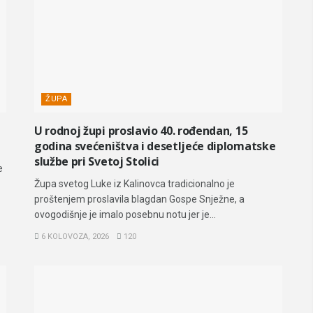
ŽUPA
U rodnoj župi proslavio 40. rođendan, 15
godina svećeništva i desetljeće diplomatske
službe pri Svetoj Stolici
e
Župa svetog Luke iz Kalinovca tradicionalno je
proštenjem proslavila blagdan Gospe Snježne, a
ovogodišnje je imalo posebnu notu jer je...
6 KOLOVOZA, 2026
120