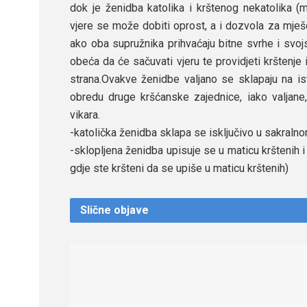
dok je ženidba katolika i krštenog nekatolika (
vjere se može dobiti oprost, a i dozvola za mješ
ako oba supružnika prihvaćaju bitne svrhe i svojs
obeća da će sačuvati vjeru te providjeti krštenje
strana.Ovakve ženidbe valjano se sklapaju na is
obredu druge kršćanske zajednice, iako valjane
vikara.
-katolička ženidba sklapa se isključivo u sakralno
-sklopljena ženidba upisuje se u maticu krštenih i
gdje ste kršteni da se upiše u maticu krštenih)
Slične
objave