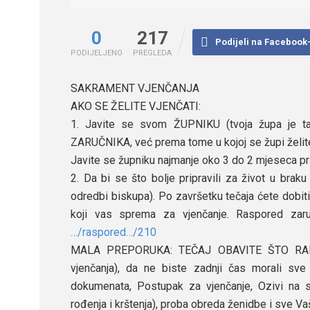
0
217
Podijeli na Facebook
PODIJELJENO
PREGLEDA
SAKRAMENT VJENČANJA
AKO SE ŽELITE VJENČATI:
1. Javite se svom ŽUPNIKU (tvoja župa je ta
ZARUČNIKA, već prema tome u kojoj se župi želi
Javite se župniku najmanje oko 3 do 2 mjeseca pri
2. Da bi se što bolje pripravili za život u br
odredbi biskupa). Po završetku tečaja ćete dobi
koji vas sprema za vjenčanje. Raspored zaru
…/raspored…
/210
MALA PREPORUKA: TEČAJ OBAVITE ŠTO RANIJ
vjenčanja), da ne biste zadnji čas morali sve o
dokumenata, Postupak za vjenčanje, Ozivi na 
rođenja i krštenja), proba obreda ženidbe i sve Va