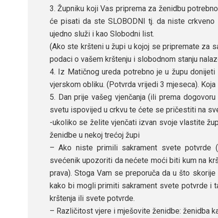
3. Župniku koji Vas priprema za ženidbu potrebno
će pisati da ste SLOBODNI tj. da niste crkveno 
ujedno služi i kao Slobodni list.
(Ako ste kršteni u župi u kojoj se pripremate za 
podaci o vašem krštenju i slobodnom stanju nalaze u
4. Iz Matičnog ureda potrebno je u župu donijet
vjerskom obliku. (Potvrda vrijedi 3 mjeseca). Koja
5. Dan prije vašeg vjenčanja (ili prema dogovor
svetu ispovijed u crkvu te ćete se pričestiti na sv
-ukoliko se želite vjenčati izvan svoje vlastite 
ženidbe u nekoj trećoj župi
– Ako niste primili sakrament svete potvrde 
svećenik upozoriti da nećete moći biti kum na krš
prava). Stoga Vam se preporuča da u što skorije
kako bi mogli primiti sakrament svete potvrde i 
krštenja ili svete potvrde.
– Različitost vjere i mješovite ženidbe: ženidba kat