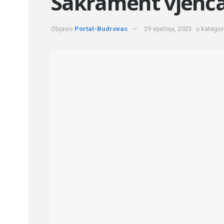
Sakrament vjenč
Objavio
Portal-Budrovac
29 siječnja, 2023
u kategori