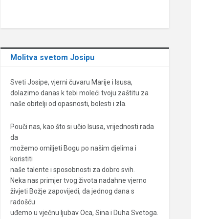
Molitva svetom Josipu
Sveti Josipe, vjerni čuvaru Marije i Isusa,
dolazimo danas k tebi moleći tvoju zaštitu za
naše obitelji od opasnosti, bolesti i zla.
Pouči nas, kao što si učio Isusa, vrijednosti rada
da
možemo omiljeti Bogu po našim djelima i
koristiti
naše talente i sposobnosti za dobro svih.
Neka nas primjer tvog života nadahne vjerno
živjeti Božje zapovijedi, da jednog dana s
radošću
uđemo u vječnu ljubav Oca, Sina i Duha Svetoga.