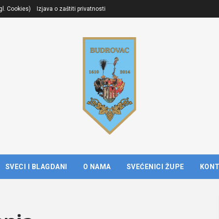
gl. Cookies)
Izjava o zaštiti privatnosti
SVECI I BLAGDANI
O NAMA
SVEĆENICI ŽUPE
KON