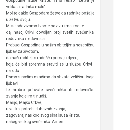
Gospodine Isuse Kriste: Ti si rekao “Žetva je
velika a radnika malo’.
Molite dakle Gospodara žetve da radnike pošalje
u žetvu svoju.
Mi se odazivamo tvome pozivu i molimo te:
daj našoj Crkvi dovoljan broj svetih svećenika,
redovnika i redovnica.
Probudi Gospodine u našim obiteljima nesebičnu
ljubav za životom,
da naši roditelji s radošću primaju djecu,
koja će biti spremna staviti se u službu Crkvi i
narodu.
Pomozi našim mladima da shvate veličinu tvoje
ljubavi
te hrabro prihvate svećeničko ili redovničko
zvanje koje im ti nudiš.
Marijo, Majko Crkve,
u velikoj potrebi duhovnih zvanja,
zagovaraj nas kod svog sina Isusa Krista,
našeg velikog svećenika. Amen