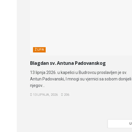
ŽUPA
Blagdan sv. Antuna Padovanskog
13 lipnja 2026. u kapelici u Budrovcu proslavljen je sv.
Antun Padovanski, I mnogi su vjernici sa sobom donijeli
njegov...
13 LIPNJA, 2026
206
U