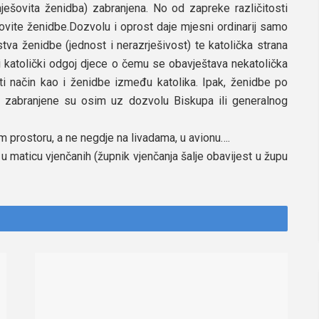
mješovita ženidba) zabranjena. No od zapreke različitosti
ovite ženidbe.Dozvolu i oprost daje mjesni ordinarij samo
tva ženidbe (jednost i nerazrješivost) te katolička strana
 i katolički odgoj djece o čemu se obavještava nekatolička
ti način kao i ženidbe između katolika. Ipak, ženidbe po
, zabranjene su osim uz dozvolu Biskupa ili generalnog
m prostoru, a ne negdje na livadama, u avionu….
 u maticu vjenčanih (župnik vjenčanja šalje obavijest u župu