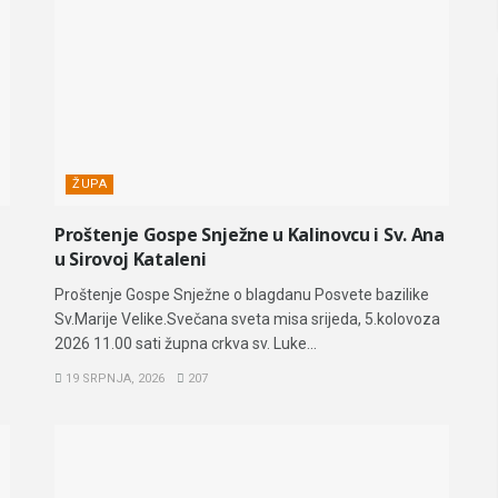
ŽUPA
Proštenje Gospe Snježne u Kalinovcu i Sv. Ana
u Sirovoj Kataleni
Proštenje Gospe Snježne o blagdanu Posvete bazilike
Sv.Marije Velike.Svečana sveta misa srijeda, 5.kolovoza
2026 11.00 sati župna crkva sv. Luke...
19 SRPNJA, 2026
207