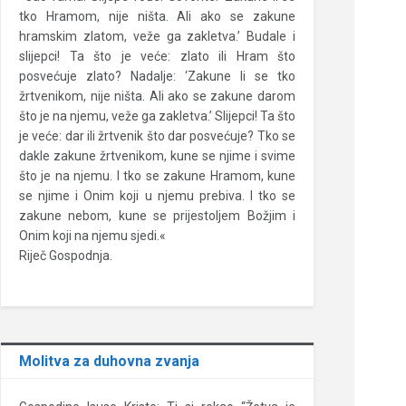
tko Hramom, nije ništa. Ali ako se zakune
hramskim zlatom, veže ga zakletva.’ Budale i
slijepci! Ta što je veće: zlato ili Hram što
posvećuje zlato? Nadalje: ‘Zakune li se tko
žrtvenikom, nije ništa. Ali ako se zakune darom
što je na njemu, veže ga zakletva.’ Slijepci! Ta što
je veće: dar ili žrtvenik što dar posvećuje? Tko se
dakle zakune žrtvenikom, kune se njime i svime
što je na njemu. I tko se zakune Hramom, kune
se njime i Onim koji u njemu prebiva. I tko se
zakune nebom, kune se prijestoljem Božjim i
Onim koji na njemu sjedi.«
Riječ Gospodnja.
Molitva za duhovna zvanja