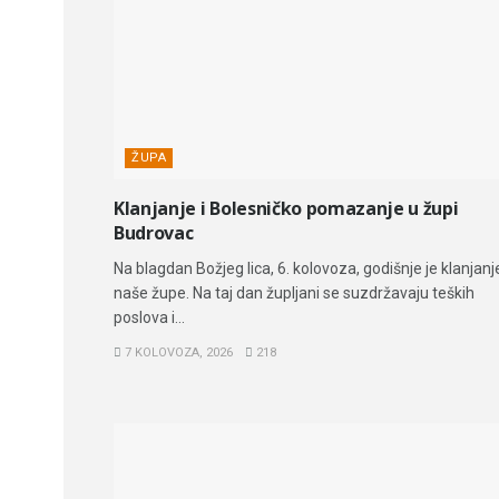
ŽUPA
Klanjanje i Bolesničko pomazanje u župi
Budrovac
Na blagdan Božjeg lica, 6. kolovoza, godišnje je klanjanj
naše župe. Na taj dan župljani se suzdržavaju teških
poslova i...
7 KOLOVOZA, 2026
218