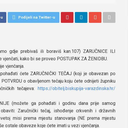
-u
Podijeli na Twitter-u
mo gdje prebivaš ili boraviš kan.107) ZARUČNICE ILI
te vjenčati, kako bi se proveo POSTUPAK ZA ŽENIDBU.
je vjenčanja.
aku pohađati ćete ZARUČNIČKI TEČAJ (koji je obavezan po
ti POTVRDU o obavljenom tečaju koju ćete odnijeti župniku
čničkih tečajeva:
https://obitelj.biskupija-
varazdinska.hr/
E (možete ga pohađati i godinu dana prije samog
baviti: Zaručnički tečaj, ishođenje crkvenih i državnih
svetoj misi prema mjestu stanovanja (NE prema mjestu
še ostale obaveze koje ćete imati u vezi vjenčanja.