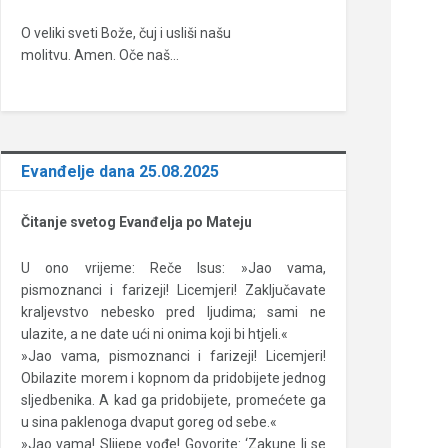
O veliki sveti Bože, čuj i usliši našu
molitvu. Amen. Oče naš…
Evanđelje dana 25.08.2025
Čitanje svetog Evanđelja po Mateju
U ono vrijeme: Reče Isus: »Jao vama,
pismoznanci i farizeji! Licemjeri! Zaključavate
kraljevstvo nebesko pred ljudima; sami ne
ulazite, a ne date ući ni onima koji bi htjeli.«
»Jao vama, pismoznanci i farizeji! Licemjeri!
Obilazite morem i kopnom da pridobijete jednog
sljedbenika. A kad ga pridobijete, promećete ga
u sina paklenoga dvaput goreg od sebe.«
»Jao vama! Slijepe vođe! Govorite: ‘Zakune li se