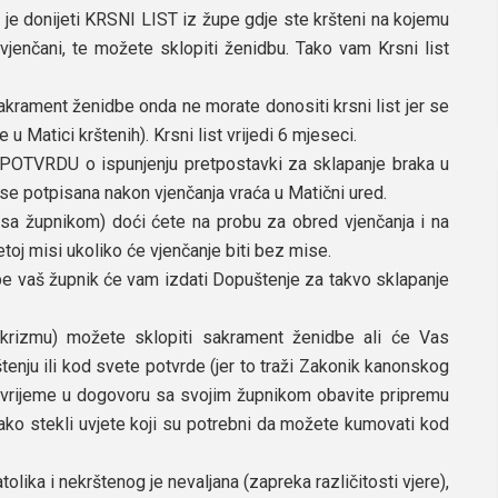
 je donijeti KRSNI LIST iz župe gdje ste kršteni na kojemu
vjenčani, te možete sklopiti ženidbu. Tako vam Krsni list
sakrament ženidbe onda ne morate donositi krsni list jer se
 Matici krštenih). Krsni list vrijedi 6 mjeseci.
i POTVRDU o ispunjenju pretpostavki za sklapanje braka u
 se potpisana nakon vjenčanja vraća u Matični ured.
u sa župnikom) doći ćete na probu za obred vjenčanja i na
etoj misi ukoliko će vjenčanje biti bez mise.
župe vaš župnik će vam izdati Dopuštenje za takvo sklapanje
(krizmu) možete sklopiti sakrament ženidbe ali će Vas
tenju ili kod svete potvrde (jer to traži Zakonik kanonskog
 vrijeme u dogovoru sa svojim župnikom obavite pripremu
tako stekli uvjete koji su potrebni da možete kumovati kod
olika i nekrštenog je nevaljana (zapreka različitosti vjere),