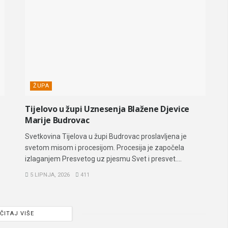
ŽUPA
Tijelovo u župi Uznesenja Blažene Djevice
Marije Budrovac
Svetkovina Tijelova u župi Budrovac proslavljena je
svetom misom i procesijom. Procesija je započela
izlaganjem Presvetog uz pjesmu Svet i presvet....
5 LIPNJA, 2026
411
ČITAJ VIŠE