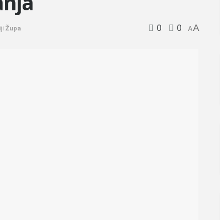
anja
0
0
A
ji
Župa
A