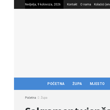
Nedjelja, 9 kolovoza, 2026
Kontakt
O nama
Kolačići (en
POČETNA
ŽUPA
MJESTO
Početna
Župa