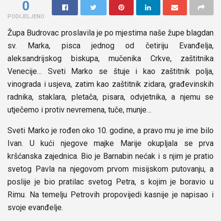
0
PODIJELJENO
Župa Budrovac proslavila je po mjestima naše župe blagdan
sv. Marka, pisca jednog od četiriju Evanđelja,
aleksandrijskog biskupa, mučenika Crkve, zaštitnika
Venecije… Sveti Marko se štuje i kao zaštitnik polja,
vinograda i usjeva, zatim kao zaštitnik zidara, građevinskih
radnika, staklara, pletača, pisara, odvjetnika, a njemu se
utječemo i protiv nevremena, tuče, munje…
Sveti Marko je rođen oko 10. godine, a pravo mu je ime bilo
Ivan. U kući njegove majke Marije okupljala se prva
kršćanska zajednica. Bio je Barnabin nećak i s njim je pratio
svetog Pavla na njegovom prvom misijskom putovanju, a
poslije je bio pratilac svetog Petra, s kojim je boravio u
Rimu. Na temelju Petrovih propovijedi kasnije je napisao i
svoje evanđelje.