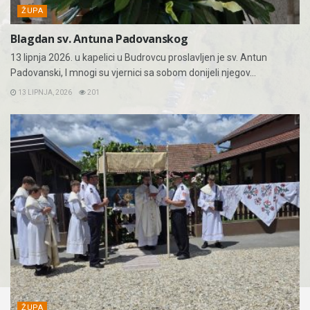
ŽUPA
Blagdan sv. Antuna Padovanskog
13 lipnja 2026. u kapelici u Budrovcu proslavljen je sv. Antun
Padovanski, I mnogi su vjernici sa sobom donijeli njegov...
13 LIPNJA, 2026
201
ŽUPA