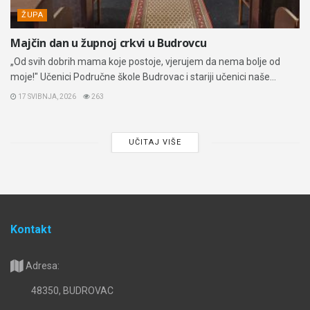
ŽUPA
Majčin dan u župnoj crkvi u Budrovcu
„Od svih dobrih mama koje postoje, vjerujem da nema bolje od
moje!" Učenici Područne škole Budrovac i stariji učenici naše...
17 SVIBNJA, 2026
263
UČITAJ VIŠE
Kontakt
Adresa:
48350, BUDROVAC