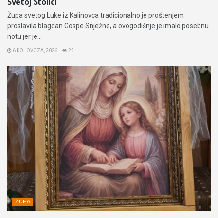
Svetoj Stolici
Župa svetog Luke iz Kalinovca tradicionalno je proštenjem
proslavila blagdan Gospe Snježne, a ovogodišnje je imalo posebnu
notu jer je...
6 KOLOVOZA, 2026
22
ŽUPA