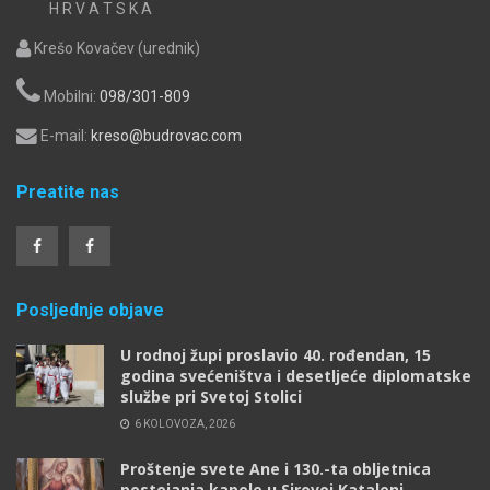
H R V A T S K A
Krešo Kovačev (urednik)
Mobilni:
098/301-809
E-mail:
kreso@budrovac.com
Preatite nas
Posljednje objave
U rodnoj župi proslavio 40. rođendan, 15
godina svećeništva i desetljeće diplomatske
službe pri Svetoj Stolici
6 KOLOVOZA, 2026
Proštenje svete Ane i 130.-ta obljetnica
postojanja kapele u Sirovoj Kataleni