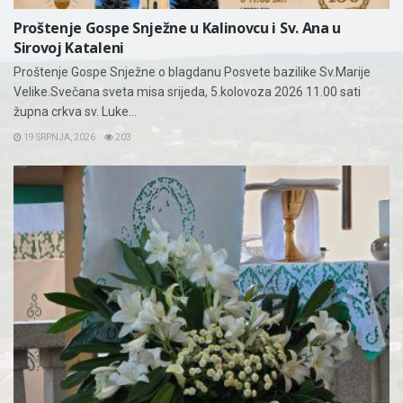
Proštenje Gospe Snježne u Kalinovcu i Sv. Ana u
Sirovoj Kataleni
Proštenje Gospe Snježne o blagdanu Posvete bazilike Sv.Marije
Velike.Svečana sveta misa srijeda, 5.kolovoza 2026 11.00 sati
župna crkva sv. Luke...
19 SRPNJA, 2026
203