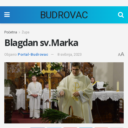
BUDROVAC
Početna
Župa
Blagdan sv.Marka
A
Objavio
Portal-Budrovac
8 svibnja, 2023
A