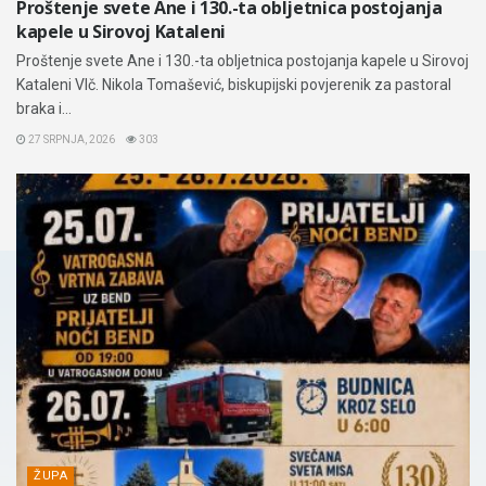
Proštenje svete Ane i 130.-ta obljetnica postojanja
kapele u Sirovoj Kataleni
Proštenje svete Ane i 130.-ta obljetnica postojanja kapele u Sirovoj
Kataleni Vlč. Nikola Tomašević, biskupijski povjerenik za pastoral
braka i...
27 SRPNJA, 2026
303
ŽUPA