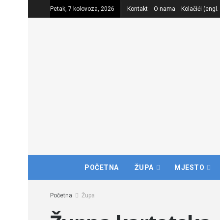
Petak, 7 kolovoza, 2026
Kontakt
O nama
Kolačići (engl
POČETNA
ŽUPA
MJESTO
Početna
Župa