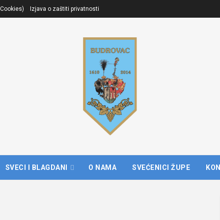
. Cookies)
Izjava o zaštiti privatnosti
SVECI I BLAGDANI
O NAMA
SVEĆENICI ŽUPE
KO