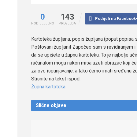
0
143
Podijeli na Facebook
PODIJELJENO
PREGLEDA
Kartoteka župljana, popis župljana (poput popisa 
Poštovani župljani! Započeo sam s revidiranjem i
da se upišete u župnu kartoteku. To je najbolje učin
računalom mogu nakon misa uzeti obrazac koji će i
za ovo ispunjavanje, a tako ćemo imati sređenu žup
Stisnite na tekst ispod:
Župna kartoteka
Slične
objave