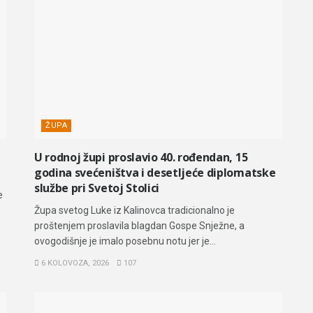
ŽUPA
U rodnoj župi proslavio 40. rođendan, 15
godina svećeništva i desetljeće diplomatske
službe pri Svetoj Stolici
e
Župa svetog Luke iz Kalinovca tradicionalno je
proštenjem proslavila blagdan Gospe Snježne, a
ovogodišnje je imalo posebnu notu jer je...
6 KOLOVOZA, 2026
107