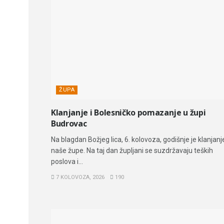
ŽUPA
Klanjanje i Bolesničko pomazanje u župi
Budrovac
Na blagdan Božjeg lica, 6. kolovoza, godišnje je klanjanj
naše župe. Na taj dan župljani se suzdržavaju teških
poslova i...
7 KOLOVOZA, 2026
190