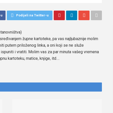
-u
Podijeli na Twitter-u
stanovništva)
 sređivanjem župne kartoteke, pa vas najljubaznije molim
iti putem priloženog linka, a oni koji se ne služe
spuniti i vratiti. Molim vas za par minuta vašeg vremena
nu kartoteku, matice, knjige, itd….