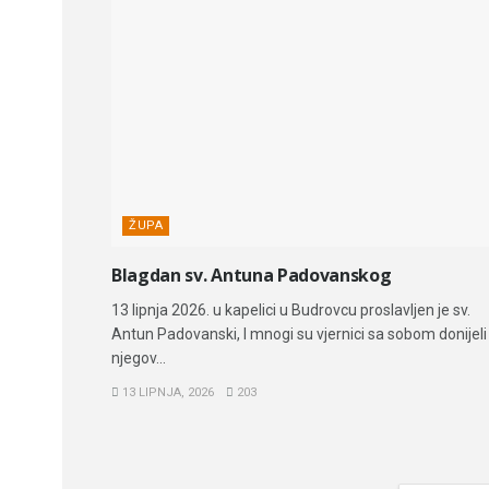
ŽUPA
Blagdan sv. Antuna Padovanskog
13 lipnja 2026. u kapelici u Budrovcu proslavljen je sv.
Antun Padovanski, I mnogi su vjernici sa sobom donijeli
njegov...
13 LIPNJA, 2026
203