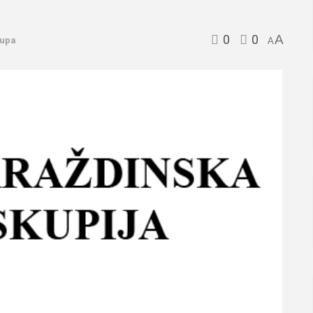
0
0
A
upa
A