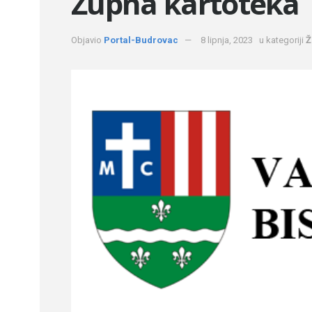
Župna kartoteka
Objavio
Portal-Budrovac
8 lipnja, 2023
u kategoriji
Ž