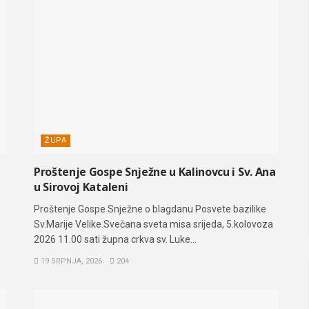
ŽUPA
Proštenje Gospe Snježne u Kalinovcu i Sv. Ana
u Sirovoj Kataleni
Proštenje Gospe Snježne o blagdanu Posvete bazilike
Sv.Marije Velike.Svečana sveta misa srijeda, 5.kolovoza
2026 11.00 sati župna crkva sv. Luke...
19 SRPNJA, 2026
204