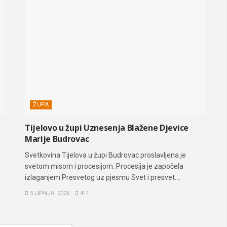
ŽUPA
Tijelovo u župi Uznesenja Blažene Djevice
Marije Budrovac
Svetkovina Tijelova u župi Budrovac proslavljena je
svetom misom i procesijom. Procesija je započela
izlaganjem Presvetog uz pjesmu Svet i presvet....
5 LIPNJA, 2026
411