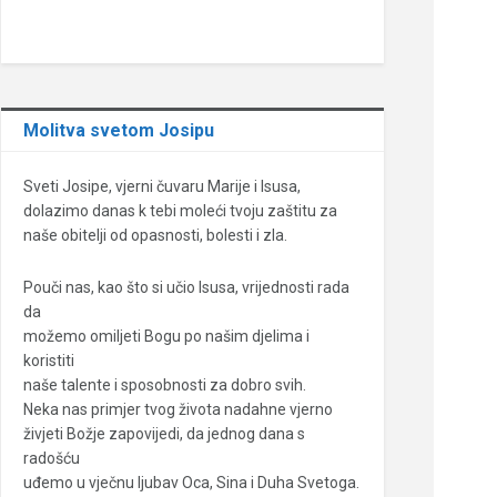
Molitva svetom Josipu
Sveti Josipe, vjerni čuvaru Marije i Isusa,
dolazimo danas k tebi moleći tvoju zaštitu za
naše obitelji od opasnosti, bolesti i zla.
Pouči nas, kao što si učio Isusa, vrijednosti rada
da
možemo omiljeti Bogu po našim djelima i
koristiti
naše talente i sposobnosti za dobro svih.
Neka nas primjer tvog života nadahne vjerno
živjeti Božje zapovijedi, da jednog dana s
radošću
uđemo u vječnu ljubav Oca, Sina i Duha Svetoga.