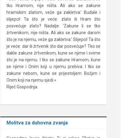
tko Hramom, nije ništa. Ali ako se zakune
hramskim zlatom, veže ga zakletva.’ Budale i
slijepci! Ta što je veće: zlato ili Hram što
posvećuje zlato? Nadalje: ‘Zakune li se tko
žrtvenikom, nije ništa. Ali ako se zakune darom
što je na njemu, veže ga zakletva.’ Slijepci! Ta što
je veće: dar ili žrtvenik što dar posvećuje? Tko se
dakle zakune žrtvenikom, kune se njime i svime
što je na njemu. I tko se zakune Hramom, kune
se njime i Onim koji u njemu prebiva. I tko se
zakune nebom, kune se prijestoljem Božjim i
Onim koji na njemu sjedi.«
Riječ Gospodnja.
Molitva za duhovna zvanja