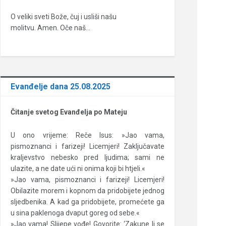
O veliki sveti Bože, čuj i usliši našu
molitvu. Amen. Oče naš…
Evanđelje dana 25.08.2025
Čitanje svetog Evanđelja po Mateju
U ono vrijeme: Reče Isus: »Jao vama,
pismoznanci i farizeji! Licemjeri! Zaključavate
kraljevstvo nebesko pred ljudima; sami ne
ulazite, a ne date ući ni onima koji bi htjeli.«
»Jao vama, pismoznanci i farizeji! Licemjeri!
Obilazite morem i kopnom da pridobijete jednog
sljedbenika. A kad ga pridobijete, promećete ga
u sina paklenoga dvaput goreg od sebe.«
»Jao vama! Slijepe vođe! Govorite: ‘Zakune li se