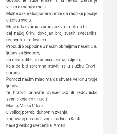
Gospodine Isuse Kriste: Ti si rekao “Žetva je
velika a radnika malo’.
Molite dakle Gospodara žetve da radnike pošalje
u žetvu svoju.
Mi se odazivamo tvome pozivu i molimo te:
daj našoj Crkvi dovoljan broj svetih svećenika,
redovnika i redovnica.
Probudi Gospodine u našim obiteljima nesebičnu
ljubav za životom,
da naši roditelji s radošću primaju djecu,
koja će biti spremna staviti se u službu Crkvi i
narodu.
Pomozi našim mladima da shvate veličinu tvoje
ljubavi
te hrabro prihvate svećeničko ili redovničko
zvanje koje im ti nudiš.
Marijo, Majko Crkve,
u velikoj potrebi duhovnih zvanja,
zagovaraj nas kod svog sina Isusa Krista,
našeg velikog svećenika. Amen