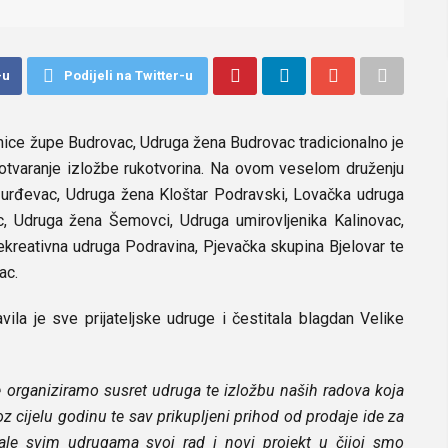
-u
Podijeli na Twitter-u
nice župe Budrovac, Udruga žena Budrovac tradicionalno je
te otvaranje izložbe rukotvorina. Na ovom veselom druženju
 Đurđevac, Udruga žena Kloštar Podravski, Lovačka udruga
, Udruga žena Šemovci, Udruga umirovljenika Kalinovac,
kreativna udruga Podravina, Pjevačka skupina Bjelovar te
ac.
la je sve prijateljske udruge i čestitala blagdan Velike
rganiziramo susret udruga te izložbu naših radova koja
 cijelu godinu te sav prikupljeni prihod od prodaje ide za
ale svim udrugama svoj rad i novi projekt u čijoj smo