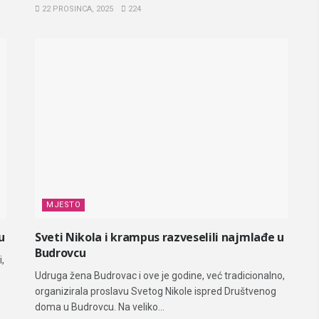
22 PROSINCA, 2025
224
MJESTO
u
Sveti Nikola i krampus razveselili najmlađe u
Budrovcu
,
Udruga žena Budrovac i ove je godine, već tradicionalno,
organizirala proslavu Svetog Nikole ispred Društvenog
doma u Budrovcu. Na veliko...