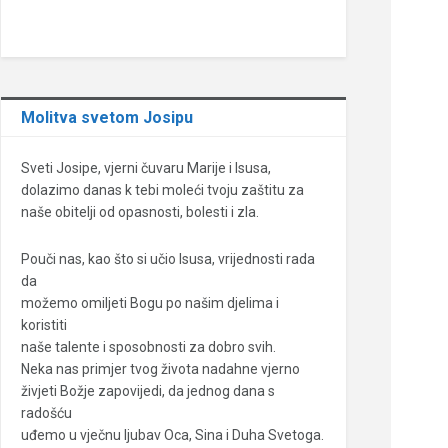
Molitva svetom Josipu
Sveti Josipe, vjerni čuvaru Marije i Isusa,
dolazimo danas k tebi moleći tvoju zaštitu za
naše obitelji od opasnosti, bolesti i zla.
Pouči nas, kao što si učio Isusa, vrijednosti rada
da
možemo omiljeti Bogu po našim djelima i
koristiti
naše talente i sposobnosti za dobro svih.
Neka nas primjer tvog života nadahne vjerno
živjeti Božje zapovijedi, da jednog dana s
radošću
uđemo u vječnu ljubav Oca, Sina i Duha Svetoga.