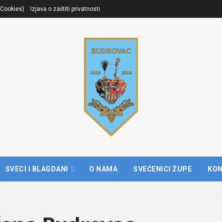
. Cookies)
Izjava o zaštiti privatnosti
SVECI I BLAGDANI
O NAMA
SVEĆENICI ŽUPE
KO