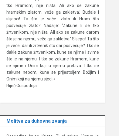
tko Hramom, nije ništa. Ali ako se zakune
hramskim zlatom, veže ga zakletva.’ Budale i
slijepci! Ta što je veće: zlato ili Hram što
posvećuje zlato? Nadalje: ‘Zakune li se tko
žrtvenikom, nije ništa. Ali ako se zakune darom
što je na njemu, veže ga zakletva.’ Slijepci! Ta što
je veće: dar ili žrtvenik što dar posvećuje? Tko se
dakle zakune žrtvenikom, kune se njime i svime
što je na njemu. I tko se zakune Hramom, kune
se njime i Onim koji u njemu prebiva. I tko se
zakune nebom, kune se prijestoljem Božjim i
Onim koji na njemu sjedi.«
Riječ Gospodnja.
Molitva za duhovna zvanja