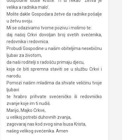
Gospodine Isuse Kriste: Ti si rekao “Žetva je
velika a radnika malo’.
Molite dakle Gospodara žetve da radnike pošalje
u žetvu svoju.
Mi se odazivamo tvome pozivu i molimo te:
daj našoj Crkvi dovoljan broj svetih svećenika,
redovnika i redovnica.
Probudi Gospodine u našim obiteljima nesebičnu
ljubav za životom,
da naši roditelji s radošću primaju djecu,
koja će biti spremna staviti se u službu Crkvi i
narodu.
Pomozi našim mladima da shvate veličinu tvoje
ljubavi
te hrabro prihvate svećeničko ili redovničko
zvanje koje im ti nudiš.
Marijo, Majko Crkve,
u velikoj potrebi duhovnih zvanja,
zagovaraj nas kod svog sina Isusa Krista,
našeg velikog svećenika. Amen