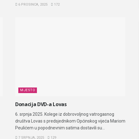
6 PROSINCA, 2025
172
MJESTO
Donacija DVD-a Lovas
6. srpnja 2025. Kolege iz dobrovoljnog vatrogasnog
.
društva Lovas s predsjednikom Općinskog vijeća Mariom
Peulićem u popodnevnim satima dostavili su...
7 SRPNJA, 2025
129