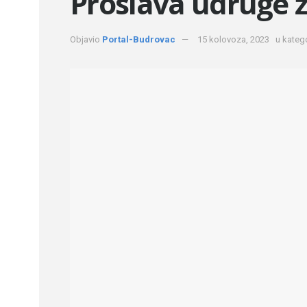
Proslava udruge 
Objavio
Portal-Budrovac
15 kolovoza, 2023
u katego