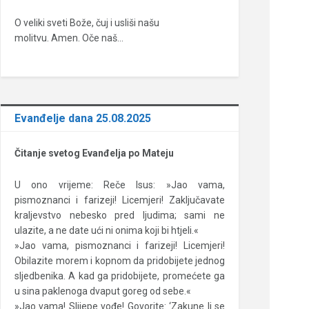
O veliki sveti Bože, čuj i usliši našu
molitvu. Amen. Oče naš…
Evanđelje dana 25.08.2025
Čitanje svetog Evanđelja po Mateju
U ono vrijeme: Reče Isus: »Jao vama,
pismoznanci i farizeji! Licemjeri! Zaključavate
kraljevstvo nebesko pred ljudima; sami ne
ulazite, a ne date ući ni onima koji bi htjeli.«
»Jao vama, pismoznanci i farizeji! Licemjeri!
Obilazite morem i kopnom da pridobijete jednog
sljedbenika. A kad ga pridobijete, promećete ga
u sina paklenoga dvaput goreg od sebe.«
»Jao vama! Slijepe vođe! Govorite: ‘Zakune li se