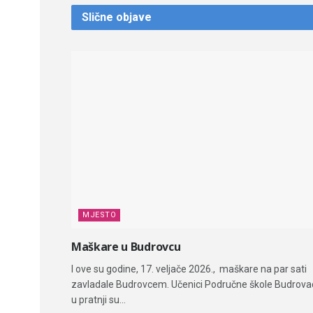
Slične
objave
MJESTO
Maškare u Budrovcu
I ove su godine, 17. veljače 2026., maškare na par sati
zavladale Budrovcem. Učenici Područne škole Budrova
u pratnji su...