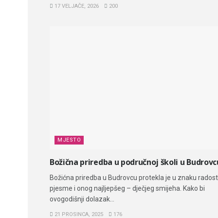
17 VELJAČE, 2026
200
MJESTO
Božična priredba u područnoj školi u Budrovc
Božićna priredba u Budrovcu protekla je u znaku radosti
pjesme i onog najljepšeg – dječjeg smijeha. Kako bi
ovogodišnji dolazak...
21 PROSINCA, 2025
176