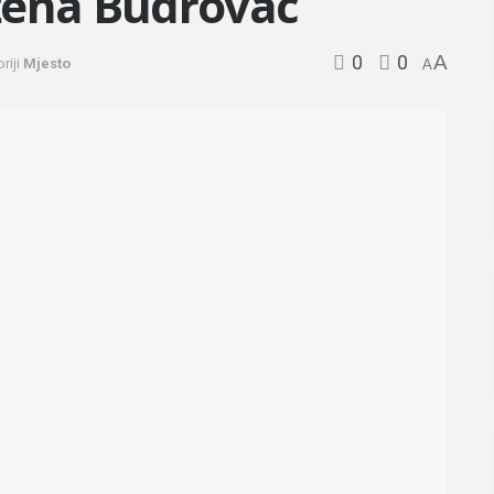
žena Budrovac
0
0
A
riji
Mjesto
A