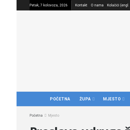
Petak, 7 kolovoza, 2026
Kontakt
O nama
Kolačići (engl
POČETNA
ŽUPA
MJESTO
Početna
Mjesto