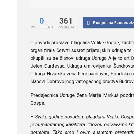
0
361
Podijeli na Facebook
PODIJELJENO
PREGLEDA
U povodu proslave blagdana Velike Gospe, zaštit
organizirala četvrti susret prijateljskih udruga 
okupili su se članovi udruga Udruga A-je to art
Jelen Đurđevac, Udruga umirovljenika Šandrovac
Udruga Hrvatska žena Ferdinandovac, Sportsko re
članovi Dobrovoljnog vatrogasnog društva Budrov
Predsjednica Udruge žena Marija Markuš pozdravi
Gospe:
–
Svake godine povodom blagdana Velike Gospe o
je humanitarnog karaktera. Izložbu održavamo kroz
potrebite. Tako smo i ovim susretom prezentir