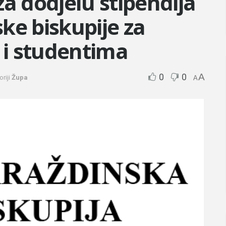
za dodjelu stipendija
ke biskupije za
i studentima
0
0
A
riji
Župa
A