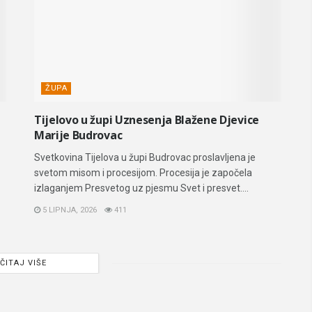
ŽUPA
Tijelovo u župi Uznesenja Blažene Djevice
Marije Budrovac
Svetkovina Tijelova u župi Budrovac proslavljena je
svetom misom i procesijom. Procesija je započela
izlaganjem Presvetog uz pjesmu Svet i presvet....
5 LIPNJA, 2026
411
ČITAJ VIŠE