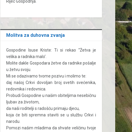
Riječ Gospodnja.
Molitva za duhovna zvanja
Gospodine Isuse Kriste: Ti si rekao “Žetva je
velika a radnika malo’.
Molite dakle Gospodara žetve da radnike pošalje
u žetvu svoju.
Mi se odazivamo tvome pozivu i molimo te:
daj našoj Crkvi dovoljan broj svetih svećenika,
redovnika i redovnica.
Probudi Gospodine u našim obiteljima nesebičnu
ljubav za životom,
da naši roditelji s radošću primaju djecu,
koja će biti spremna staviti se u službu Crkvi i
narodu.
Pomozi našim mladima da shvate veličinu tvoje