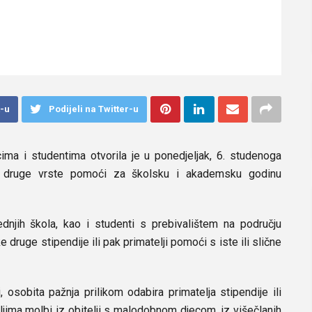
k-u
Podijeli na Twitter-u
ma i studentima otvorila je u ponedjeljak, 6. studenoga
a i druge vrste pomoći za školsku i akademsku godinu
dnjih škola, kao i studenti s prebivalištem na području
e druge stipendije ili pak primatelji pomoći s iste ili slične
i, osobita pažnja prilikom odabira primatelja stipendije ili
jima molbi iz obitelji s malodobnom djecom, iz višečlanih