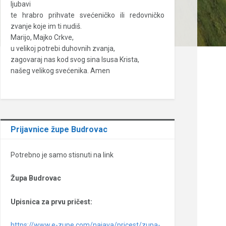
ljubavi
te hrabro prihvate svećeničko ili redovničko
zvanje koje im ti nudiš.
Marijo, Majko Crkve,
u velikoj potrebi duhovnih zvanja,
zagovaraj nas kod svog sina Isusa Krista,
našeg velikog svećenika. Amen
Prijavnice župe Budrovac
Potrebno je samo stisnuti na link
Župa Budrovac
Upisnica za prvu pričest:
https://www.e-zupe.com/najava/pricest/zupa-