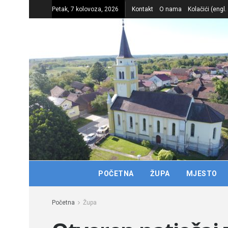
Petak, 7 kolovoza, 2026
Kontakt
O nama
Kolačići (engl
POČETNA
ŽUPA
MJESTO
Početna
Župa