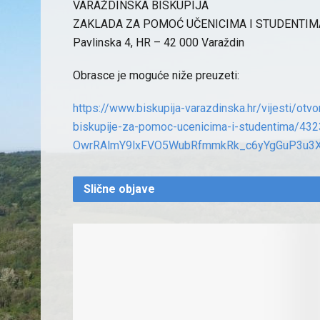
VARAŽDINSKA BISKUPIJA
ZAKLADA ZA POMOĆ UČENICIMA I STUDENTIM
Pavlinska 4, HR – 42 000 Varaždin
Obrasce je moguće niže preuzeti:
https://www.biskupija-
varazdinska.hr/vijesti/
otvo
biskupije-za-
pomoc-ucenicima-i-studentima/
432
OwrRAlmY9lxFVO5WubRfmmkRk_
c6yYgGuP3u
Slične
objave