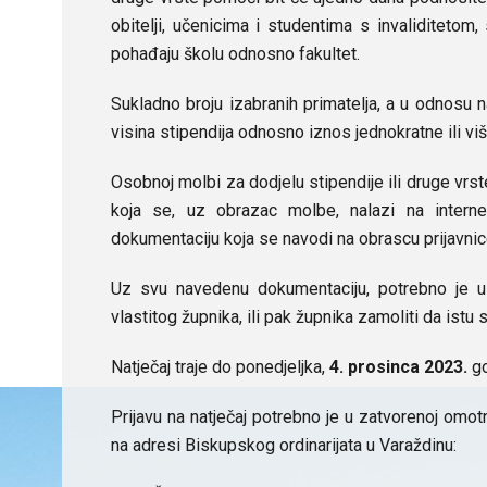
obitelji, učenicima i studentima s invaliditetom,
pohađaju školu odnosno fakultet.
Sukladno broju izabranih primatelja, a u odnosu 
visina stipendija odnosno iznos jednokratne ili v
Osobnoj molbi za dodjelu stipendije ili druge vrste
koja se, uz obrazac molbe, nalazi na interne
dokumentaciju koja se navodi na obrascu prijavnic
Uz svu navedenu dokumentaciju, potrebno je u 
vlastitog župnika, ili pak župnika zamoliti da istu
Natječaj traje do ponedjeljka,
4. prosinca 2023.
go
Prijavu na natječaj potrebno je u zatvorenoj omot
na adresi Biskupskog ordinarijata u Varaždinu: