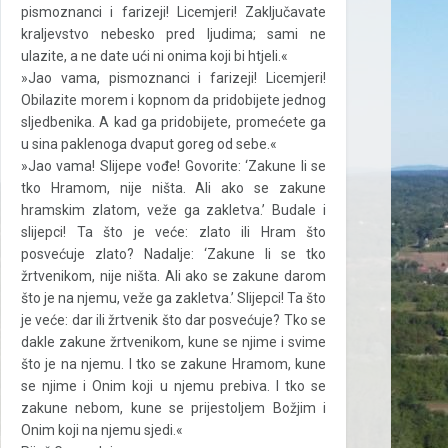
pismoznanci i farizeji! Licemjeri! Zaključavate
kraljevstvo nebesko pred ljudima; sami ne
ulazite, a ne date ući ni onima koji bi htjeli.«
»Jao vama, pismoznanci i farizeji! Licemjeri!
Obilazite morem i kopnom da pridobijete jednog
sljedbenika. A kad ga pridobijete, promećete ga
u sina paklenoga dvaput goreg od sebe.«
»Jao vama! Slijepe vođe! Govorite: ‘Zakune li se
tko Hramom, nije ništa. Ali ako se zakune
hramskim zlatom, veže ga zakletva.’ Budale i
slijepci! Ta što je veće: zlato ili Hram što
posvećuje zlato? Nadalje: ‘Zakune li se tko
žrtvenikom, nije ništa. Ali ako se zakune darom
što je na njemu, veže ga zakletva.’ Slijepci! Ta što
je veće: dar ili žrtvenik što dar posvećuje? Tko se
dakle zakune žrtvenikom, kune se njime i svime
što je na njemu. I tko se zakune Hramom, kune
se njime i Onim koji u njemu prebiva. I tko se
zakune nebom, kune se prijestoljem Božjim i
Onim koji na njemu sjedi.«