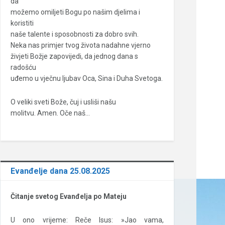
da
možemo omiljeti Bogu po našim djelima i
koristiti
naše talente i sposobnosti za dobro svih.
Neka nas primjer tvog života nadahne vjerno
živjeti Božje zapovijedi, da jednog dana s
radošću
uđemo u vječnu ljubav Oca, Sina i Duha Svetoga.
O veliki sveti Bože, čuj i usliši našu
molitvu. Amen. Oče naš…
Evanđelje dana 25.08.2025
Čitanje svetog Evanđelja po Mateju
U ono vrijeme: Reče Isus: »Jao vama,