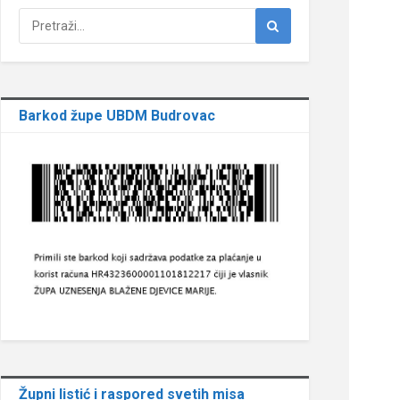
Barkod župe UBDM Budrovac
Župni listić i raspored svetih misa