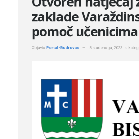
Otvoren natječaj 
zaklade Varaždins
pomoč učenicima 
Objavio
Portal-Budrovac
8 studenoga, 2023
u katego