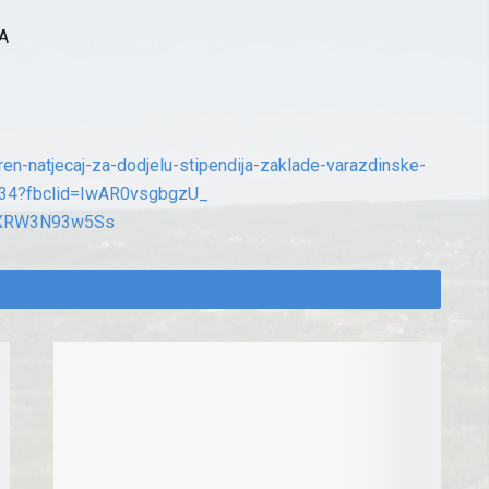
A
ren-natjecaj-za-dodjelu-
stipendija-zaklade-
varazdinske-
34?fbclid=IwAR0vsgbgzU_
3XRW3N93w5Ss