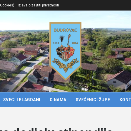
. Cookies)
Izjava o zaštiti privatnosti
SVECI I BLAGDANI
O NAMA
SVEĆENICI ŽUPE
KON