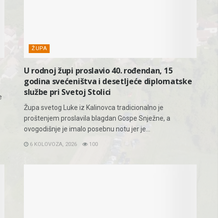
ŽUPA
U rodnoj župi proslavio 40. rođendan, 15
godina svećeništva i desetljeće diplomatske
službe pri Svetoj Stolici
e
Župa svetog Luke iz Kalinovca tradicionalno je
proštenjem proslavila blagdan Gospe Snježne, a
ovogodišnje je imalo posebnu notu jer je...
6 KOLOVOZA, 2026
100