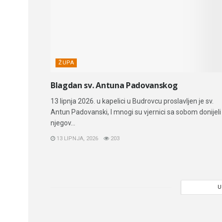
ŽUPA
Blagdan sv. Antuna Padovanskog
13 lipnja 2026. u kapelici u Budrovcu proslavljen je sv.
Antun Padovanski, I mnogi su vjernici sa sobom donijeli
njegov...
13 LIPNJA, 2026
203
U