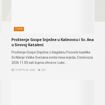
ŽUPA
Proštenje Gospe Snježne u Kalinovcu i Sv. Ana
u Sirovoj Kataleni
Proštenje Gospe Snježne o blagdanu Posvete bazilike
Sv.Marije Velike.Svečana sveta misa srijeda, 5.kolovoza
2026 11.00 sati župna crkva sv. Luke...
19 SRPNJA, 2026
204