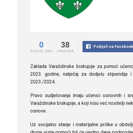
0
38
Podijeli na Faceboo
PODIJELJENO
PREGLEDA
Zaklada Varaždinske biskupije za pomoć učenici
2023. godine, natječaj za dodjelu stipendij
2023./2024.
Pravo sudjelovanja imaju učenici osnovnih i sre
Varaždinske biskupije, a koji nisu već nositelji nek
osnove.
Uz socijalno stanje i materijalne prilike u obitelj
druge vrste pomoći bit će ujedno dana podnositel