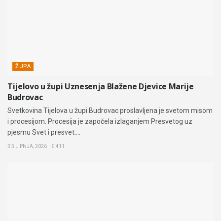
ŽUPA
Tijelovo u župi Uznesenja Blažene Djevice Marije
Budrovac
Svetkovina Tijelova u župi Budrovac proslavljena je svetom misom
i procesijom. Procesija je započela izlaganjem Presvetog uz
pjesmu Svet i presvet....
5 LIPNJA, 2026
411