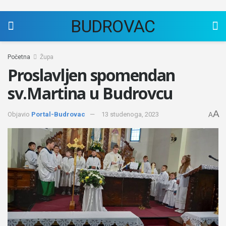
BUDROVAC
Početna
Župa
Proslavljen spomendan
sv.Martina u Budrovcu
A
Objavio
Portal-Budrovac
13 studenoga, 2023
A