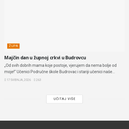
ŽUPA
Majčin dan u župnoj crkvi u Budrovcu
„Od svih dobrih mama koje postoje, vjerujem da nema bolje od
moje!" Učenici Područne škole Budrovac i stariji učenici naše...
17 SVIBNJA, 2026
263
UČITAJ VIŠE