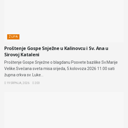
ŽUPA
Proštenje Gospe Snježne u Kalinovcu i Sv. Ana u
Sirovoj Kataleni
Proštenje Gospe Snježne o blagdanu Posvete bazilike Sv.Marije
Velike.Svečana sveta misa srijeda, 5.kolovoza 2026 11.00 sati
župna crkva sv. Luke...
19 SRPNJA, 2026
203