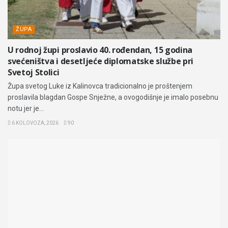
ŽUPA
U rodnoj župi proslavio 40. rođendan, 15 godina
svećeništva i desetljeće diplomatske službe pri
Svetoj Stolici
Župa svetog Luke iz Kalinovca tradicionalno je proštenjem
proslavila blagdan Gospe Snježne, a ovogodišnje je imalo posebnu
notu jer je...
6 KOLOVOZA, 2026
90