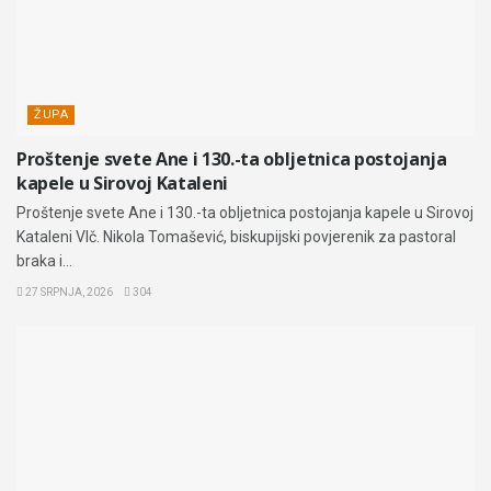
ŽUPA
Proštenje svete Ane i 130.-ta obljetnica postojanja
kapele u Sirovoj Kataleni
Proštenje svete Ane i 130.-ta obljetnica postojanja kapele u Sirovoj
Kataleni Vlč. Nikola Tomašević, biskupijski povjerenik za pastoral
braka i...
27 SRPNJA, 2026
304