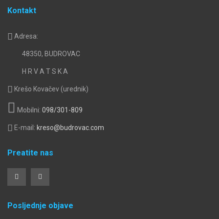
Kontakt
Adresa:
48350, BUDROVAC
H R V A T S K A
Krešo Kovačev (urednik)
Mobilni:
098/301-809
E-mail:
kreso@budrovac.com
Preatite nas
Posljednje objave