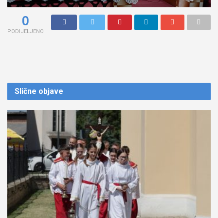
0
PODIJELJENO
Slične
objave