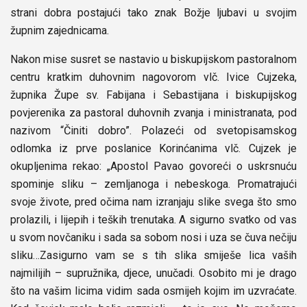
strani dobra postajući tako znak Božje ljubavi u svojim
župnim zajednicama.
Nakon mise susret se nastavio u biskupijskom pastoralnom
centru kratkim duhovnim nagovorom vlč. Ivice Cujzeka,
župnika Župe sv. Fabijana i Sebastijana i biskupijskog
povjerenika za pastoral duhovnih zvanja i ministranata, pod
nazivom “Činiti dobro”. Polazeći od svetopisamskog
odlomka iz prve poslanice Korinćanima vlč. Cujzek je
okupljenima rekao: „Apostol Pavao govoreći o uskrsnuću
spominje sliku – zemljanoga i nebeskoga. Promatrajući
svoje živote, pred očima nam izranjaju slike svega što smo
prolazili, i lijepih i teških trenutaka. A sigurno svatko od vas
u svom novčaniku i sada sa sobom nosi i uza se čuva nečiju
sliku…Zasigurno vam se s tih slika smiješe lica vaših
najmilijih – supružnika, djece, unučadi. Osobito mi je drago
što na vašim licima vidim sada osmijeh kojim im uzvraćate.