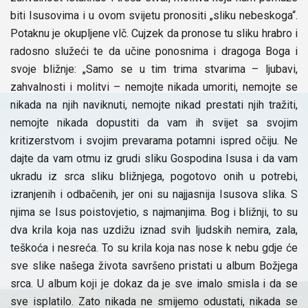
biti Isusovima i u ovom svijetu pronositi „sliku nebeskoga“.
Potaknu je okupljene vlč. Cujzek da pronose tu sliku hrabro i
radosno služeći te da učine ponosnima i dragoga Boga i
svoje bližnje: „Samo se u tim trima stvarima – ljubavi,
zahvalnosti i molitvi – nemojte nikada umoriti, nemojte se
nikada na njih naviknuti, nemojte nikad prestati njih tražiti,
nemojte nikada dopustiti da vam ih svijet sa svojim
kritizerstvom i svojim prevarama potamni ispred očiju. Ne
dajte da vam otmu iz grudi sliku Gospodina Isusa i da vam
ukradu iz srca sliku bližnjega, pogotovo onih u potrebi,
izranjenih i odbačenih, jer oni su najjasnija Isusova slika. S
njima se Isus poistovjetio, s najmanjima. Bog i bližnji, to su
dva krila koja nas uzdižu iznad svih ljudskih nemira, zala,
teškoća i nesreća. To su krila koja nas nose k nebu gdje će
sve slike našega života savršeno pristati u album Božjega
srca. U album koji je dokaz da je sve imalo smisla i da se
sve isplatilo. Zato nikada ne smijemo odustati, nikada se