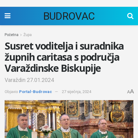
BUDROVAC
Početna
Župa
Susret voditelja i suradnika
župnih caritasa s područja
Varaždinske Biskupije
Varaždin 27.01.2024
A
Objavio
Portal-Budrovac
27 siječnja, 2024
A