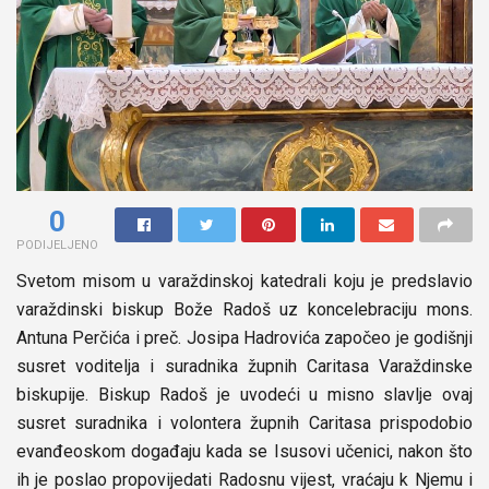
0
PODIJELJENO
Svetom misom u varaždinskoj katedrali koju je predslavio
varaždinski biskup Bože Radoš uz koncelebraciju mons.
Antuna Perčića i preč. Josipa Hadrovića započeo je godišnji
susret voditelja i suradnika župnih Caritasa Varaždinske
biskupije. Biskup Radoš je uvodeći u misno slavlje ovaj
susret suradnika i volontera župnih Caritasa prispodobio
evanđeoskom događaju kada se Isusovi učenici, nakon što
ih je poslao propovijedati Radosnu vijest, vraćaju k Njemu i