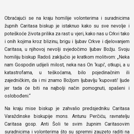
Obraćajući se na kraju homilije volonterima i suradnicima
župnih Caritasa biskup je istaknuo kako su sve nevolje i
poteškoće života prilika za rast u vjeri, kako nas u Crkvi tako
i onih kojima kroz blizinu, brigu i ljubav Crkve i djelovanjem
Caritasa, u njihovoj nevolji svjedočimo ljubav Božju. Svoju
homiliju biskup Radoš zaključio je kratkom molitvom: „Neka
nam Gospodin udijeli milost, neka nas On ‘kupi’, otkupi, a u
katastrofama, u teškoćama, bilo pojedinačnim ili
zajedničkim, da i mi znamo Božjom ljubavlju ‘kupovati’ ljude
jer tada će biti na najbolji način pomognuti, spašeni i
oslobođeni.“
Na kraju mise biskup je zahvalio predsjedniku Caritasa
Varaždinske biskupije mons. Antunu Perčiću, ravnatelju
Caritasa gosp. Anti Šoli te svim župnim Caritasovim
suradnicima i volonterima što su spremni zauzeto raditi na