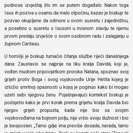
podnose izvještaj što im se putem događalo. Nakon toga
Isus ih poziva u osamu da malo otpočinu, kazao je biskup te
pozvao okupljene da odmore u ovom susretu i zajedništvu,
a posebno u susretu s Isusom u misnom slavlju te njemu
prvom predaju izvješće o svom osobnom radu i zalaganju u
župnom Caritasu.
U homiliji je biskup tumačio čitanja službe riječi današnjega
dana. Zaustavio se najprije na liku kralja Davida, koji je,
vođen mudrom pripovijetkom proroka Natana, spoznao svoj
grijeh protiv Boga i svog vojskovođe Urije Hetita kojeg je
izložio smrtnoj opasnosti u kojoj je poginuo kako bi mogao
uzeti sebi njegovu ženu. Pojašnjavajući kontekst biskup je
podsjetio kako je prvi korak prema grijehu kralja Davida bio
njegov grijeh propusta, kada nije bio sa svojim
vojskovođama na bojnom polju, nije vršio svoju dužnost i bio
je besposlen. „Tamo gdje ima previše dosade, nerada, tamo