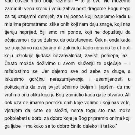
Kad čovjek malo bolje razmisli – to je sve. Ne možemo
zamisliti veću sreću i veću zahvalnost dragome Bogu nego
za taj uzajamni osmijeh, za taj ponos koji osjećamo kada u
mislima promatramo slike onih koji nam daju snage, koji nas
tjeraju naprijed, čiji smo mi ponos, koji ne dopuštaju da
očajavamo i da se žalimo, da odustanemo. Čak ni onda kada
se osjećamo razočarano ili zakinuto, kada nosimo teret boli
koju uzrokuje ljudska nezahvalnost, zavist, pohlepa, laž…
Često možda doživimo u svom služenju te osjećaje – i
ražalostimo se. Jer dajemo sve od sebe za druge, a
iskusimo gorčinu nerazumijevanja i usamljenosti u
pokušajima da ovaj svijet učinimo boljim i ljepšim, da mu
vratimo onu sliku koju je Bog zamislio kada ga je stvarao. Ali
dok uza se imamo podršku onih koje volimo i koji nas vole,
vjerujem da ćete se složiti, nema toga što nas može
pokolebati u borbi za dobro koje je Bog pripremio onima koji
ga ljube – ma kako se to dobro činilo daleko ili teško.“