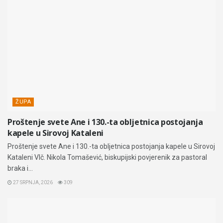
ŽUPA
Proštenje svete Ane i 130.-ta obljetnica postojanja
kapele u Sirovoj Kataleni
Proštenje svete Ane i 130.-ta obljetnica postojanja kapele u Sirovoj
Kataleni Vlč. Nikola Tomašević, biskupijski povjerenik za pastoral
braka i...
27 SRPNJA, 2026
309