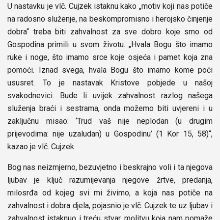
U nastavku je vlč. Cujzek istaknu kako „motiv koji nas potiče
na radosno služenje, na beskompromisno i herojsko činjenje
dobra“ treba biti zahvalnost za sve dobro koje smo od
Gospodina primili u svom životu. „Hvala Bogu što imamo
ruke i noge, što imamo srce koje osjeća i pamet koja zna
pomoći. Iznad svega, hvala Bogu što imamo kome poći
ususret. To je nastavak Kristove pobjede u našoj
svakodnevici. Bude li uvijek zahvalnost razlog našega
služenja braći i sestrama, onda možemo biti uvjereni i u
zaključnu misao: ‘Trud vaš nije neplodan (u drugim
prijevodima: nije uzaludan) u Gospodinu’ (1 Kor 15, 58)“,
kazao je vlč. Cujzek.
Bog nas neizmjerno, bezuvjetno i beskrajno voli i ta njegova
ljubav je ključ razumijevanja njegove žrtve, predanja,
milosrđa od kojeg svi mi živimo, a koja nas potiče na
zahvalnost i dobra djela, pojasnio je vlč. Cujzek te uz ljubav i
zahvalnost istaknuo i treću stvar, molitvu koja nam pomaže