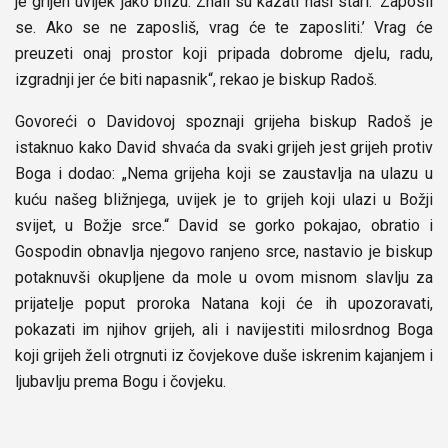
je grijeh uvijek jako blizu. Znali su kazati naši stari: ‘Zaposli
se. Ako se ne zaposliš, vrag će te zaposliti.’ Vrag će
preuzeti onaj prostor koji pripada dobrome djelu, radu,
izgradnji jer će biti napasnik“, rekao je biskup Radoš.
Govoreći o Davidovoj spoznaji grijeha biskup Radoš je
istaknuo kako David shvaća da svaki grijeh jest grijeh protiv
Boga i dodao: „Nema grijeha koji se zaustavlja na ulazu u
kuću našeg bližnjega, uvijek je to grijeh koji ulazi u Božji
svijet, u Božje srce.“ David se gorko pokajao, obratio i
Gospodin obnavlja njegovo ranjeno srce, nastavio je biskup
potaknuvši okupljene da mole u ovom misnom slavlju za
prijatelje poput proroka Natana koji će ih upozoravati,
pokazati im njihov grijeh, ali i navijestiti milosrdnog Boga
koji grijeh želi otrgnuti iz čovjekove duše iskrenim kajanjem i
ljubavlju prema Bogu i čovjeku.