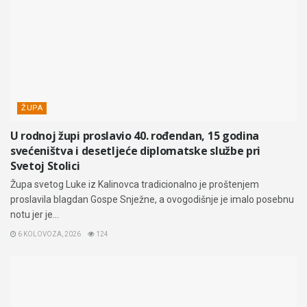
ŽUPA
U rodnoj župi proslavio 40. rođendan, 15 godina
svećeništva i desetljeće diplomatske službe pri
Svetoj Stolici
Župa svetog Luke iz Kalinovca tradicionalno je proštenjem
proslavila blagdan Gospe Snježne, a ovogodišnje je imalo posebnu
notu jer je...
6 KOLOVOZA, 2026
124