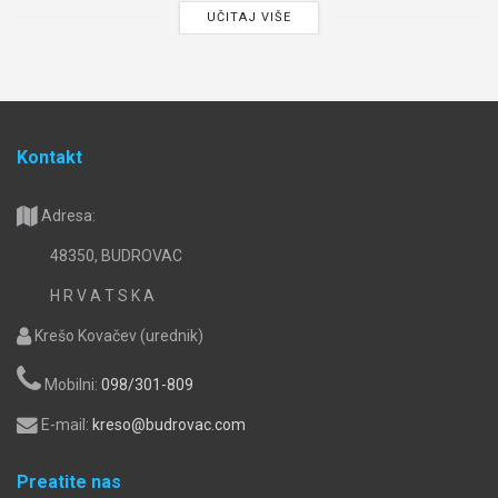
UČITAJ VIŠE
Kontakt
Adresa:
48350, BUDROVAC
H R V A T S K A
Krešo Kovačev (urednik)
Mobilni:
098/301-809
E-mail:
kreso@budrovac.com
Preatite nas