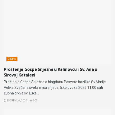
ŽUPA
Proštenje Gospe Snježne u Kalinovcu i Sv. Ana u
Sirovoj Kataleni
Proštenje Gospe Snježne o blagdanu Posvete bazilike Sv.Marije
Velike.Svečana sveta misa srijeda, 5.kolovoza 2026 11.00 sati
župna crkva sv. Luke...
19 SRPNJA, 2026
207