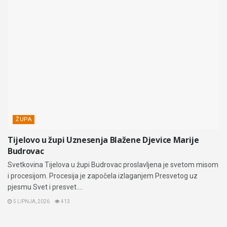
ŽUPA
Tijelovo u župi Uznesenja Blažene Djevice Marije
Budrovac
Svetkovina Tijelova u župi Budrovac proslavljena je svetom misom
i procesijom. Procesija je započela izlaganjem Presvetog uz
pjesmu Svet i presvet....
5 LIPNJA, 2026
413