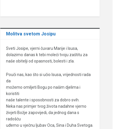
Molitva svetom Josipu
Sveti Josipe, vjerni čuvaru Marije i Isusa,
dolazimo danas k tebi moleći tvoju zaštitu za
naše obitelji od opasnosti, bolesti i zla.
Pouči nas, kao što si učio Isusa, vrijednosti rada
da
možemo omiljeti Bogu po našim djelima i
koristiti
naše talente i sposobnosti za dobro svih.
Neka nas primjer tvog života nadahne vjerno
živjeti Božje zapovijedi, da jednog dana s
radošću
uđemo u vječnu ljubav Oca, Sina i Duha Svetoga.