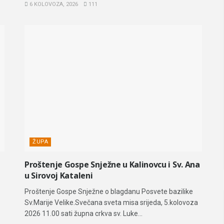
6 KOLOVOZA, 2026
111
ŽUPA
Proštenje Gospe Snježne u Kalinovcu i Sv. Ana
u Sirovoj Kataleni
Proštenje Gospe Snježne o blagdanu Posvete bazilike
Sv.Marije Velike.Svečana sveta misa srijeda, 5.kolovoza
2026 11.00 sati župna crkva sv. Luke...