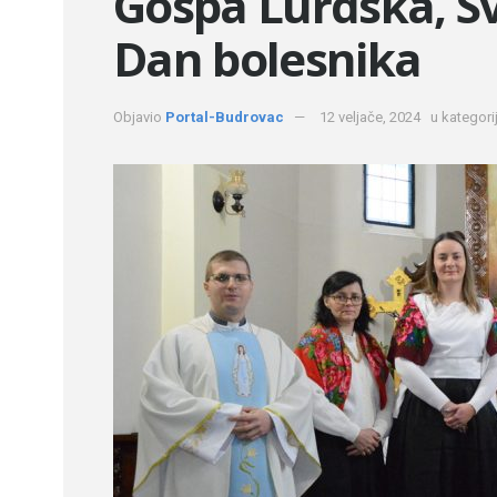
Gospa Lurdska, Sv
Dan bolesnika
Objavio
Portal-Budrovac
12 veljače, 2024
u kategorij