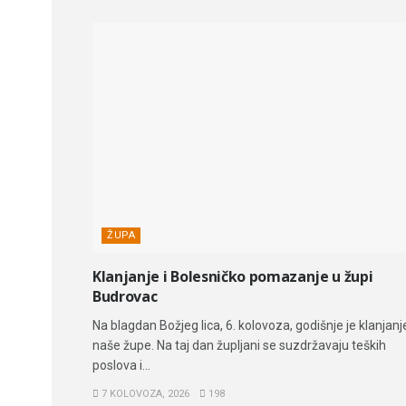
ŽUPA
Klanjanje i Bolesničko pomazanje u župi
Budrovac
Na blagdan Božjeg lica, 6. kolovoza, godišnje je klanjanj
naše župe. Na taj dan župljani se suzdržavaju teških
poslova i...
7 KOLOVOZA, 2026
198