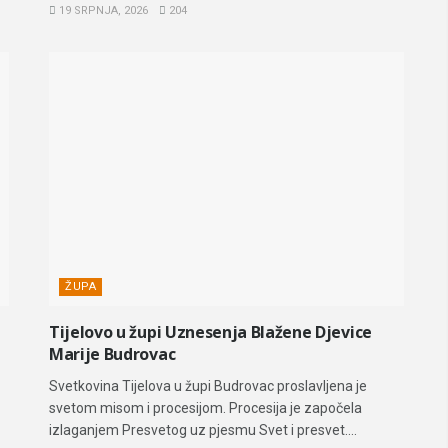
19 SRPNJA, 2026
204
ŽUPA
Tijelovo u župi Uznesenja Blažene Djevice
Marije Budrovac
Svetkovina Tijelova u župi Budrovac proslavljena je
svetom misom i procesijom. Procesija je započela
izlaganjem Presvetog uz pjesmu Svet i presvet....