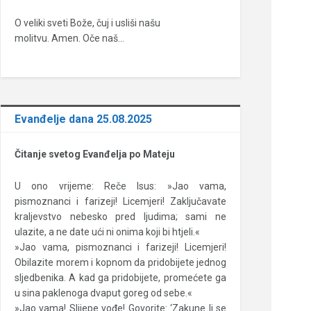
O veliki sveti Bože, čuj i usliši našu
molitvu. Amen. Oče naš…
Evanđelje dana 25.08.2025
Čitanje svetog Evanđelja po Mateju
U ono vrijeme: Reče Isus: »Jao vama,
pismoznanci i farizeji! Licemjeri! Zaključavate
kraljevstvo nebesko pred ljudima; sami ne
ulazite, a ne date ući ni onima koji bi htjeli.«
»Jao vama, pismoznanci i farizeji! Licemjeri!
Obilazite morem i kopnom da pridobijete jednog
sljedbenika. A kad ga pridobijete, promećete ga
u sina paklenoga dvaput goreg od sebe.«
»Jao vama! Slijepe vođe! Govorite: ‘Zakune li se