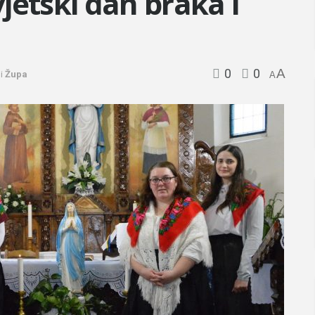
jetski dan braka i
0
0
A
i
Župa
A