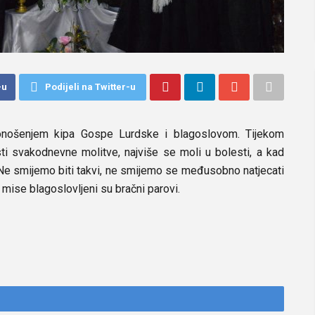
-u
Podijeli na Twitter-u
onošenjem kipa Gospe Lurdske i blagoslovom. Tijekom
sti svakodnevne molitve, najviše se moli u bolesti, a kad
 Ne smijemo biti takvi, ne smijemo se međusobno natjecati
 mise blagoslovljeni su bračni parovi.