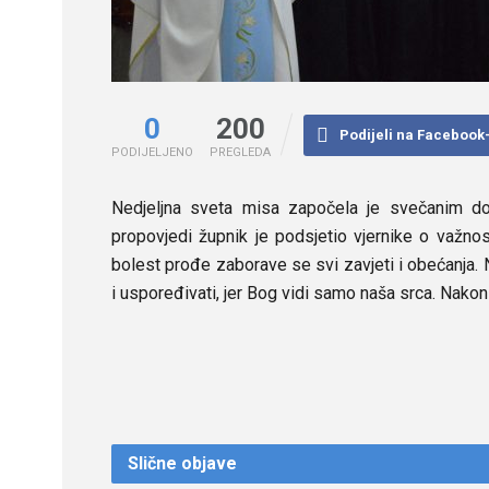
0
200
Podijeli na Facebook
PODIJELJENO
PREGLEDA
Nedjeljna sveta misa započela je svečanim d
propovjedi župnik je podsjetio vjernike o važno
bolest prođe zaborave se svi zavjeti i obećanja.
i uspoređivati, jer Bog vidi samo naša srca. Nakon
Slične
objave