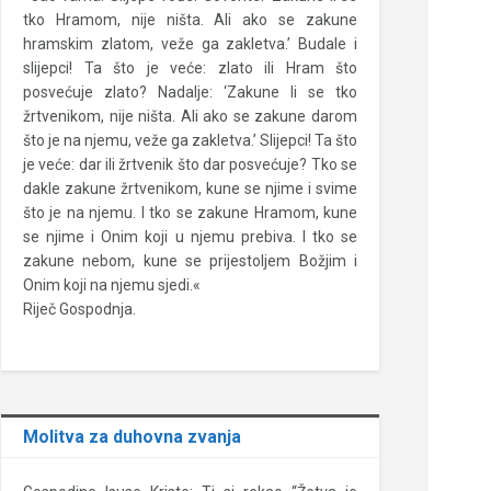
tko Hramom, nije ništa. Ali ako se zakune
hramskim zlatom, veže ga zakletva.’ Budale i
slijepci! Ta što je veće: zlato ili Hram što
posvećuje zlato? Nadalje: ‘Zakune li se tko
žrtvenikom, nije ništa. Ali ako se zakune darom
što je na njemu, veže ga zakletva.’ Slijepci! Ta što
je veće: dar ili žrtvenik što dar posvećuje? Tko se
dakle zakune žrtvenikom, kune se njime i svime
što je na njemu. I tko se zakune Hramom, kune
se njime i Onim koji u njemu prebiva. I tko se
zakune nebom, kune se prijestoljem Božjim i
Onim koji na njemu sjedi.«
Riječ Gospodnja.
Molitva za duhovna zvanja