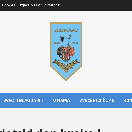
l. Cookies)
Izjava o zaštiti privatnosti
SVECI I BLAGDANI
O NAMA
SVEĆENICI ŽUPE
KO