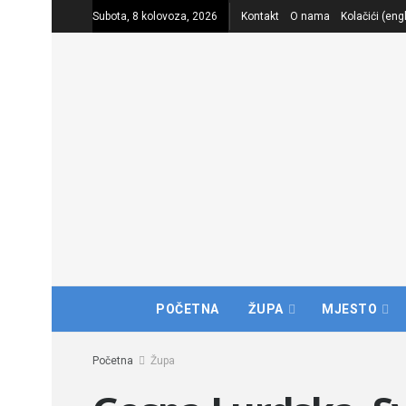
Subota, 8 kolovoza, 2026
Kontakt
O nama
Kolačići (eng
POČETNA
ŽUPA
MJESTO
Početna
Župa