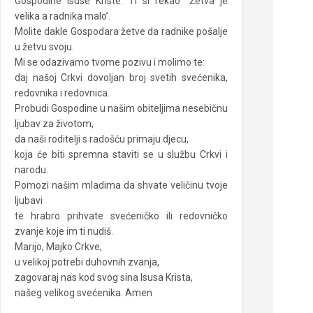
Gospodine Isuse Kriste: Ti si rekao “Žetva je
velika a radnika malo’.
Molite dakle Gospodara žetve da radnike pošalje
u žetvu svoju.
Mi se odazivamo tvome pozivu i molimo te:
daj našoj Crkvi dovoljan broj svetih svećenika,
redovnika i redovnica.
Probudi Gospodine u našim obiteljima nesebičnu
ljubav za životom,
da naši roditelji s radošću primaju djecu,
koja će biti spremna staviti se u službu Crkvi i
narodu.
Pomozi našim mladima da shvate veličinu tvoje
ljubavi
te hrabro prihvate svećeničko ili redovničko
zvanje koje im ti nudiš.
Marijo, Majko Crkve,
u velikoj potrebi duhovnih zvanja,
zagovaraj nas kod svog sina Isusa Krista,
našeg velikog svećenika. Amen