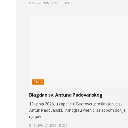
27 SRPNJA, 2026
308
ŽUPA
Blagdan sv. Antuna Padovanskog
13 lipnja 2026. u kapelici u Budrovcu proslavljen je sv.
Antun Padovanski, I mnogi su vjernici sa sobom donijeli
njegov...
13 LIPNJA, 2026
203