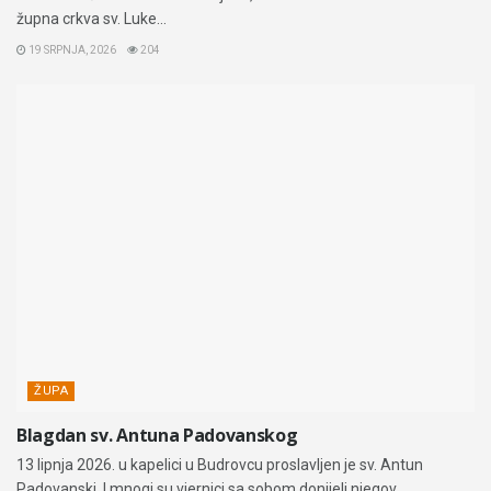
župna crkva sv. Luke...
19 SRPNJA, 2026
204
ŽUPA
Blagdan sv. Antuna Padovanskog
13 lipnja 2026. u kapelici u Budrovcu proslavljen je sv. Antun
Padovanski, I mnogi su vjernici sa sobom donijeli njegov...