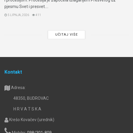
i procesijom. Procesija je započela izlaganjem Presvetog uz
pjesmu Svet i presvet....
5 LIPNJA, 2026
411
UČITAJ VIŠE
Kontakt
Adresa:
48350, BUDROVAC
H R V A T S K A
Krešo Kovačev (urednik)
Mobilni:
098/301-809