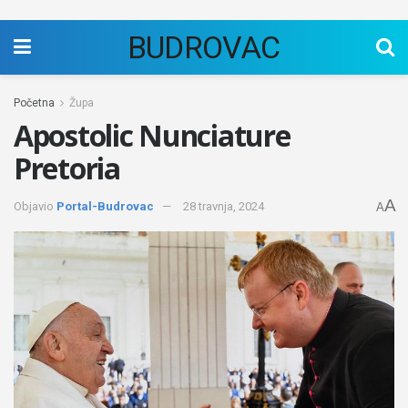
BUDROVAC
Početna
Župa
Apostolic Nunciature
Pretoria
A
Objavio
Portal-Budrovac
28 travnja, 2024
A