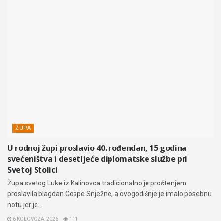
ŽUPA
U rodnoj župi proslavio 40. rođendan, 15 godina
svećeništva i desetljeće diplomatske službe pri
Svetoj Stolici
Župa svetog Luke iz Kalinovca tradicionalno je proštenjem
proslavila blagdan Gospe Snježne, a ovogodišnje je imalo posebnu
notu jer je...
6 KOLOVOZA, 2026
111