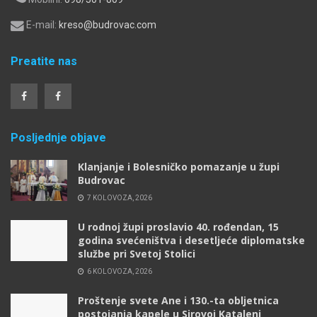
E-mail:
kreso@budrovac.com
Preatite nas
Posljednje objave
Klanjanje i Bolesničko pomazanje u župi
Budrovac
7 KOLOVOZA, 2026
U rodnoj župi proslavio 40. rođendan, 15
godina svećeništva i desetljeće diplomatske
službe pri Svetoj Stolici
6 KOLOVOZA, 2026
Proštenje svete Ane i 130.-ta obljetnica
postojanja kapele u Sirovoj Kataleni