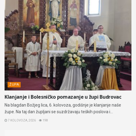
ŽUPA
Klanjanje i Bolesničko pomazanje u župi Budrovac
Na blagdan Božjeg lica, 6. kolovoza, godišnje je klanjanje naše
župe. Na taj dan župljani se suzdržavaju teških poslova i...
7 KOLOVOZA, 2026
198