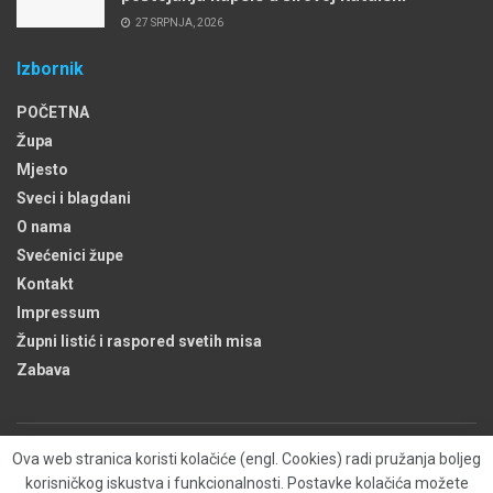
27 SRPNJA, 2026
Izbornik
POČETNA
Župa
Mjesto
Sveci i blagdani
O nama
Svećenici župe
Kontakt
Impressum
Župni listić i raspored svetih misa
Zabava
Ova web stranica koristi kolačiće (engl. Cookies) radi pružanja boljeg
Župa
Kontakt
O nama
Kolačići (engl. Cookies)
korisničkog iskustva i funkcionalnosti. Postavke kolačića možete