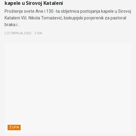
kapele u Sirovoj Kataleni
Proštenje svete Ane i 130.-ta obljetnica postojanja kapele u Sirovoj
Kataleni Vlč. Nikola Tomašević, biskupijski povjerenik za pastoral
braka i...
27 SRPNJA, 2026
304
ŽUPA