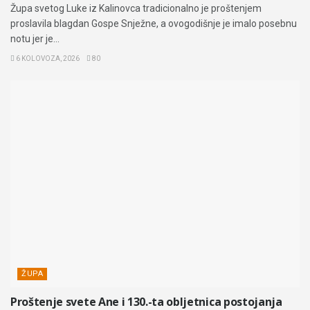
Župa svetog Luke iz Kalinovca tradicionalno je proštenjem
proslavila blagdan Gospe Snježne, a ovogodišnje je imalo posebnu
notu jer je...
6 KOLOVOZA, 2026
80
ŽUPA
Proštenje svete Ane i 130.-ta obljetnica postojanja