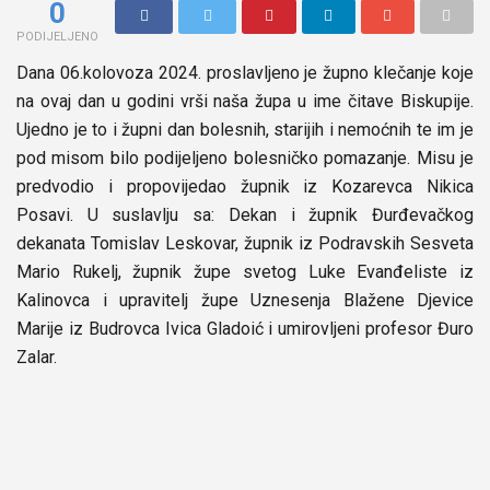
0
PODIJELJENO
Dana 06.kolovoza 2024. proslavljeno je župno klečanje koje
na ovaj dan u godini vrši naša župa u ime čitave Biskupije.
Ujedno je to i župni dan bolesnih, starijih i nemoćnih te im je
pod misom bilo podijeljeno bolesničko pomazanje. Misu je
predvodio i propovijedao župnik iz Kozarevca Nikica
Posavi. U suslavlju sa: Dekan i župnik Đurđevačkog
dekanata Tomislav Leskovar, župnik iz Podravskih Sesveta
Mario Rukelj, župnik župe svetog Luke Evanđeliste iz
Kalinovca i upravitelj župe Uznesenja Blažene Djevice
Marije iz Budrovca Ivica Gladoić i umirovljeni profesor Đuro
Zalar.