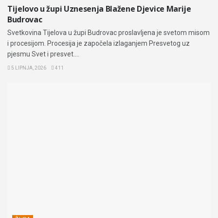
Tijelovo u župi Uznesenja Blažene Djevice Marije
Budrovac
Svetkovina Tijelova u župi Budrovac proslavljena je svetom misom
i procesijom. Procesija je započela izlaganjem Presvetog uz
pjesmu Svet i presvet....
5 LIPNJA, 2026
411