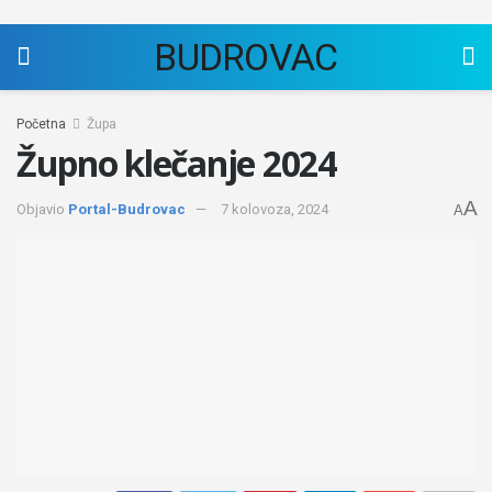
BUDROVAC
Početna
Župa
Župno klečanje 2024
A
Objavio
Portal-Budrovac
7 kolovoza, 2024
A