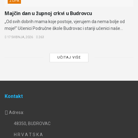
ŽUPA
Majčin dan u župnoj crkvi u Budrovcu
„Od svih dobrih mama koje postoje, vjerujem da nema bolje od
moje!" Učenici Područne škole Budrovac i stariji učenici naše...
17 SVIBNJA, 2026
263
UČITAJ VIŠE
Kontakt
Adresa:
48350, BUDROVAC
H R V A T S K A