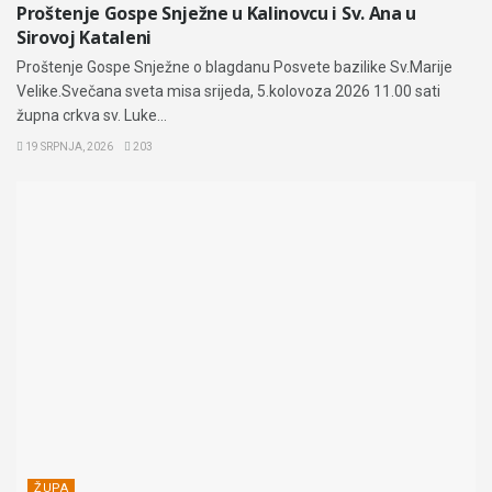
Proštenje Gospe Snježne u Kalinovcu i Sv. Ana u
Sirovoj Kataleni
Proštenje Gospe Snježne o blagdanu Posvete bazilike Sv.Marije
Velike.Svečana sveta misa srijeda, 5.kolovoza 2026 11.00 sati
župna crkva sv. Luke...
19 SRPNJA, 2026
203
ŽUPA