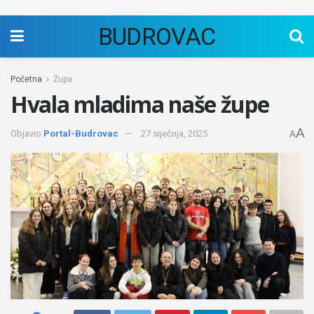
BUDROVAC
Početna
Župa
Hvala mladima naše župe
A
Objavio
Portal-Budrovac
27 siječnja, 2025
A