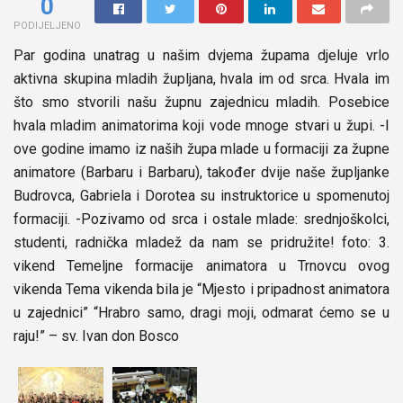
0
PODIJELJENO
Par godina unatrag u našim dvjema župama djeluje vrlo
aktivna skupina mladih župljana, hvala im od srca. Hvala im
što smo stvorili našu župnu zajednicu mladih. Posebice
hvala mladim animatorima koji vode mnoge stvari u župi. -I
ove godine imamo iz naših župa mlade u formaciji za župne
animatore (Barbaru i Barbaru), također dvije naše župljanke
Budrovca, Gabriela i Dorotea su instruktorice u spomenutoj
formaciji. -Pozivamo od srca i ostale mlade: srednjoškolci,
studenti, radnička mladež da nam se pridružite! foto: 3.
vikend Temeljne formacije animatora u Trnovcu ovog
vikenda Tema vikenda bila je “Mjesto i pripadnost animatora
u zajednici” “Hrabro samo, dragi moji, odmarat ćemo se u
raju!” – sv. Ivan don Bosco