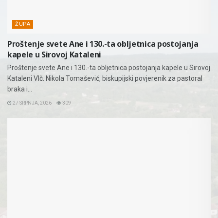
ŽUPA
Proštenje svete Ane i 130.-ta obljetnica postojanja
kapele u Sirovoj Kataleni
Proštenje svete Ane i 130.-ta obljetnica postojanja kapele u Sirovoj
Kataleni Vlč. Nikola Tomašević, biskupijski povjerenik za pastoral
braka i...
27 SRPNJA, 2026
309