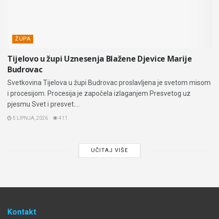
ŽUPA
Tijelovo u župi Uznesenja Blažene Djevice Marije
Budrovac
Svetkovina Tijelova u župi Budrovac proslavljena je svetom misom
i procesijom. Procesija je započela izlaganjem Presvetog uz
pjesmu Svet i presvet....
5 LIPNJA, 2026
411
UČITAJ VIŠE
Kontakt