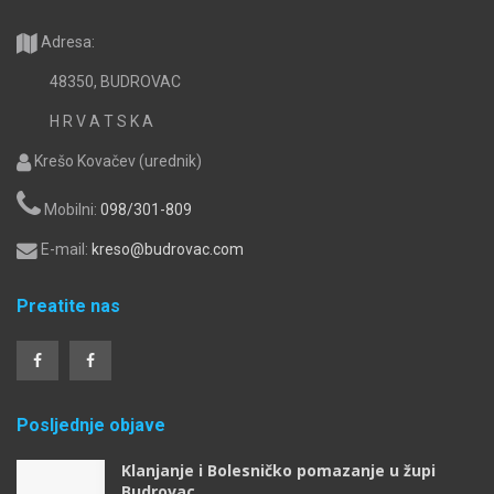
Adresa:
48350, BUDROVAC
H R V A T S K A
Krešo Kovačev (urednik)
Mobilni:
098/301-809
E-mail:
kreso@budrovac.com
Preatite nas
Posljednje objave
Klanjanje i Bolesničko pomazanje u župi
Budrovac