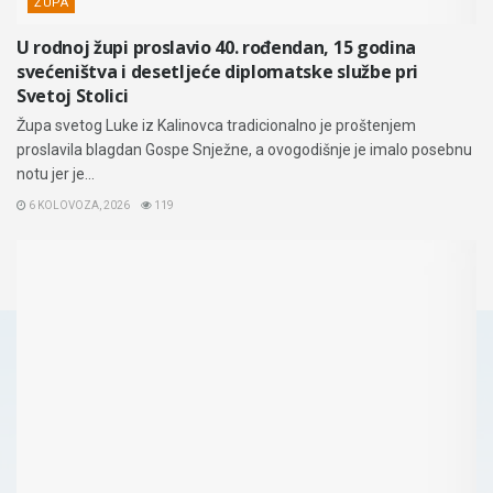
ŽUPA
U rodnoj župi proslavio 40. rođendan, 15 godina
svećeništva i desetljeće diplomatske službe pri
Svetoj Stolici
Župa svetog Luke iz Kalinovca tradicionalno je proštenjem
proslavila blagdan Gospe Snježne, a ovogodišnje je imalo posebnu
notu jer je...
6 KOLOVOZA, 2026
119