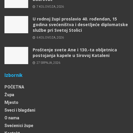
7 KOLOVOZA, 2026
U rodnoj župi proslavio 40. rođendan, 15
godina svećeništva i desetljeće diplomatske
službe pri Svetoj Stolici
6 KOLOVOZA, 2026
Proštenje svete Ane i 130.-ta obljetnica
postojanja kapele u Sirovoj Kataleni
27 SRPNJA, 2026
Izbornik
POČETNA
Župa
Mjesto
Sveci i blagdani
O nama
Svećenici župe