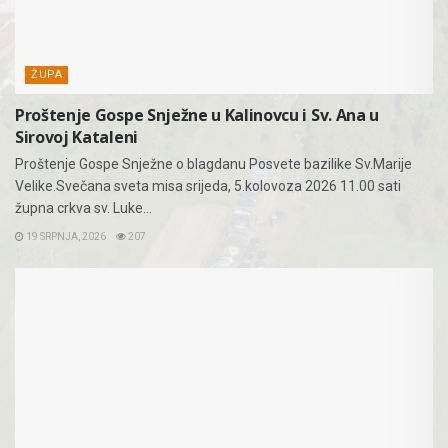
ŽUPA
Proštenje Gospe Snježne u Kalinovcu i Sv. Ana u
Sirovoj Kataleni
Proštenje Gospe Snježne o blagdanu Posvete bazilike Sv.Marije
Velike.Svečana sveta misa srijeda, 5.kolovoza 2026 11.00 sati
župna crkva sv. Luke...
19 SRPNJA, 2026
207