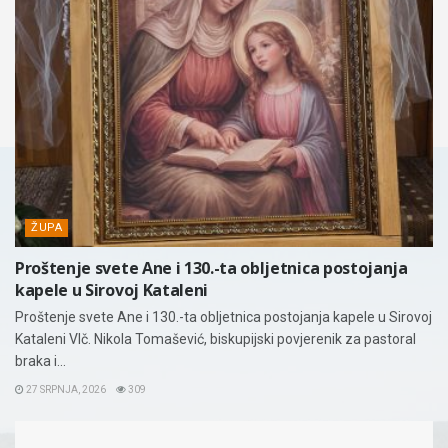
ŽUPA
Proštenje svete Ane i 130.-ta obljetnica postojanja
kapele u Sirovoj Kataleni
Proštenje svete Ane i 130.-ta obljetnica postojanja kapele u Sirovoj
Kataleni Vlč. Nikola Tomašević, biskupijski povjerenik za pastoral
braka i...
27 SRPNJA, 2026
309