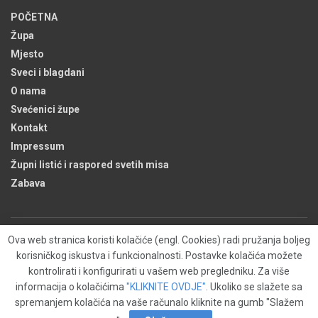
POČETNA
Župa
Mjesto
Sveci i blagdani
O nama
Svećenici župe
Kontakt
Impressum
Župni listić i raspored svetih misa
Zabava
Ova web stranica koristi kolačiće (engl. Cookies) radi pružanja boljeg
Župa
Kontakt
O nama
Kolačići (engl. Cookies)
korisničkog iskustva i funkcionalnosti. Postavke kolačića možete
Izjava o zaštiti privatnosti
kontrolirati i konfigurirati u vašem web pregledniku. Za više
informacija o kolačićima
"KLIKNITE OVDJE"
. Ukoliko se slažete sa
Copyright © 2011-2024
BUDROVAC
- Sva prava pridržana. - Powered by
CMR-
spremanjem kolačića na vaše računalo kliknite na gumb "Slažem
Hosting
.