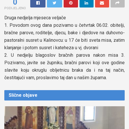
0
PODIJELJENO
Druga nedjelja mjeseca veljače
1. Povodom ovog dana pozivamo u četvrtak 06.02. obitelji,
bračne parove, roditelje, djecu, bake i djedove na duhovno-
pastoralni susret u Kalinovcu: u 17 će biti sveta misa, zatim
klanjanje i potom susret i kateheza u vj. dvorani
2. U nedjelju blagoslov bračnih parova nakon misa 3.
Pozivamo, javite se župniku, bračni parovi koji ove godine
slavite koju okruglu obljetnicu braka da i na taj način,
čestitajući vam, proslavimo taj dan u našim župama.
Slične
objave