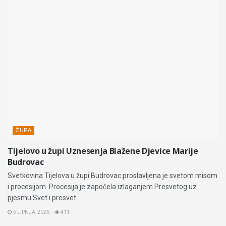
ŽUPA
Tijelovo u župi Uznesenja Blažene Djevice Marije
Budrovac
Svetkovina Tijelova u župi Budrovac proslavljena je svetom misom
i procesijom. Procesija je započela izlaganjem Presvetog uz
pjesmu Svet i presvet....
5 LIPNJA, 2026
411