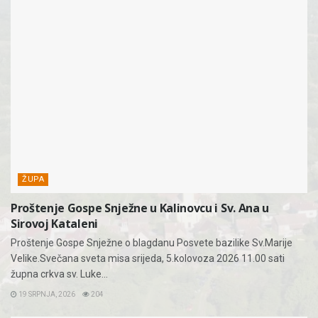
ŽUPA
Proštenje Gospe Snježne u Kalinovcu i Sv. Ana u
Sirovoj Kataleni
Proštenje Gospe Snježne o blagdanu Posvete bazilike Sv.Marije
Velike.Svečana sveta misa srijeda, 5.kolovoza 2026 11.00 sati
župna crkva sv. Luke...
19 SRPNJA, 2026
204