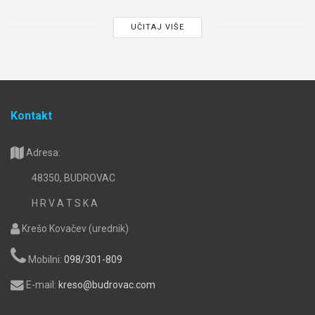
UČITAJ VIŠE
Kontakt
Adresa:
48350, BUDROVAC
H R V A T S K A
Krešo Kovačev (urednik)
Mobilni:
098/301-809
E-mail:
kreso@budrovac.com