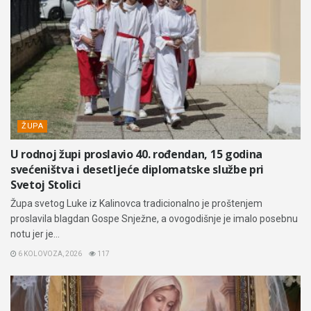
ŽUPA
U rodnoj župi proslavio 40. rođendan, 15 godina
svećeništva i desetljeće diplomatske službe pri
Svetoj Stolici
Župa svetog Luke iz Kalinovca tradicionalno je proštenjem
proslavila blagdan Gospe Snježne, a ovogodišnje je imalo posebnu
notu jer je...
6 KOLOVOZA, 2026
117