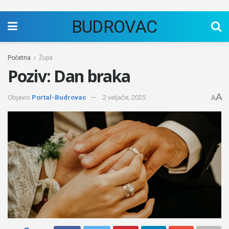
BUDROVAC
Početna
Župa
Poziv: Dan braka
A
Objavio
Portal-Budrovac
2 veljače, 2025
A