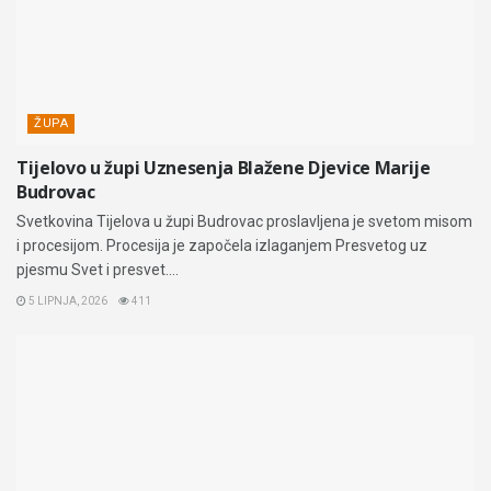
ŽUPA
Tijelovo u župi Uznesenja Blažene Djevice Marije
Budrovac
Svetkovina Tijelova u župi Budrovac proslavljena je svetom misom
i procesijom. Procesija je započela izlaganjem Presvetog uz
pjesmu Svet i presvet....
5 LIPNJA, 2026
411