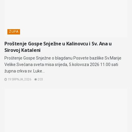
ŽUPA
Proštenje Gospe Snježne u Kalinovcu i Sv. Ana u
Sirovoj Kataleni
Proštenje Gospe Snježne o blagdanu Posvete bazilike Sv.Marije
Velike.Svečana sveta misa srijeda, 5.kolovoza 2026 11.00 sati
župna crkva sv. Luke...
19 SRPNJA, 2026
203