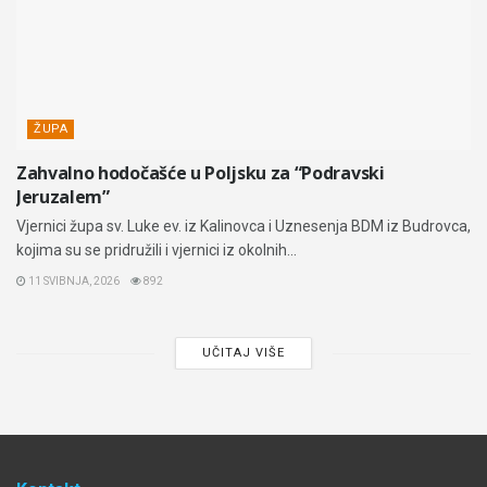
ŽUPA
Zahvalno hodočašće u Poljsku za “Podravski
Jeruzalem”
Vjernici župa sv. Luke ev. iz Kalinovca i Uznesenja BDM iz Budrovca,
kojima su se pridružili i vjernici iz okolnih...
11 SVIBNJA, 2026
892
UČITAJ VIŠE