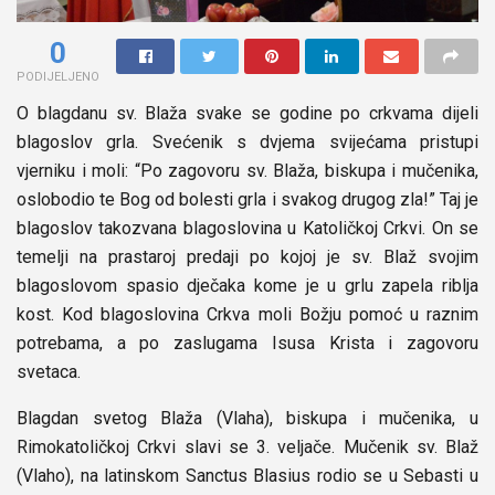
0
PODIJELJENO
O blagdanu sv. Blaža svake se godine po crkvama dijeli
blagoslov grla. Svećenik s dvjema svijećama pristupi
vjerniku i moli: “Po zagovoru sv. Blaža, biskupa i mučenika,
oslobodio te Bog od bolesti grla i svakog drugog zla!” Taj je
blagoslov takozvana blagoslovina u Katoličkoj Crkvi. On se
temelji na prastaroj predaji po kojoj je sv. Blaž svojim
blagoslovom spasio dječaka kome je u grlu zapela riblja
kost. Kod blagoslovina Crkva moli Božju pomoć u raznim
potrebama, a po zaslugama Isusa Krista i zagovoru
svetaca.
Blagdan svetog Blaža (Vlaha), biskupa i mučenika, u
Rimokatoličkoj Crkvi slavi se 3. veljače. Mučenik sv. Blaž
(Vlaho), na latinskom Sanctus Blasius rodio se u Sebasti u