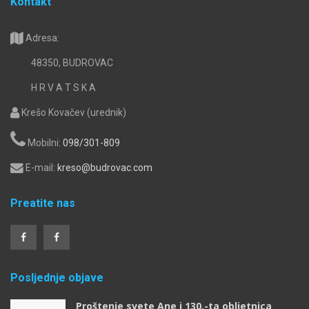
Kontakt
Adresa:
48350, BUDROVAC
H R V A T S K A
Krešo Kovačev (urednik)
Mobilni:
098/301-809
E-mail:
kreso@budrovac.com
Preatite nas
Posljednje objave
Proštenje svete Ane i 130.-ta obljetnica