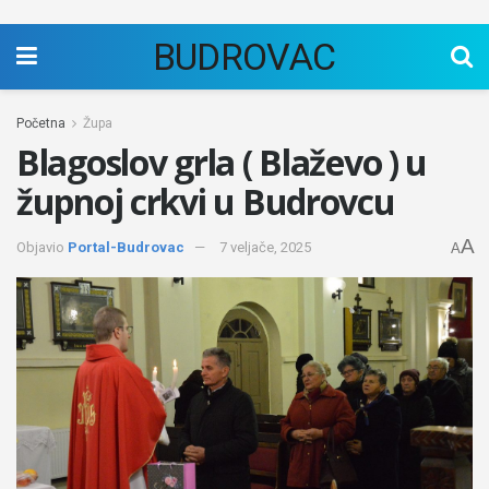
BUDROVAC
Početna
Župa
Blagoslov grla ( Blaževo ) u
župnoj crkvi u Budrovcu
A
Objavio
Portal-Budrovac
7 veljače, 2025
A