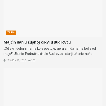
ŽUPA
Majčin dan u župnoj crkvi u Budrovcu
„Od svih dobrih mama koje postoje, vjerujem da nema bolje od
moje!" Učenici Područne škole Budrovac i stariji učenici naše...
17 SVIBNJA, 2026
263