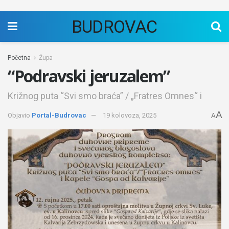
BUDROVAC
Početna
Župa
“Podravski jeruzalem”
Križnog puta “Svi smo braća” / „Fratres Omnes“ i
A
Objavio
Portal-Budrovac
19 kolovoza, 2025
A