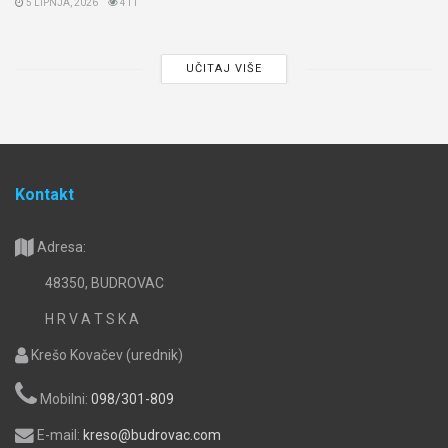
5 LIPNJA, 2026
411
UČITAJ VIŠE
Kontakt
Adresa:
48350, BUDROVAC
H R V A T S K A
Krešo Kovačev (urednik)
Mobilni:
098/301-809
E-mail:
kreso@budrovac.com