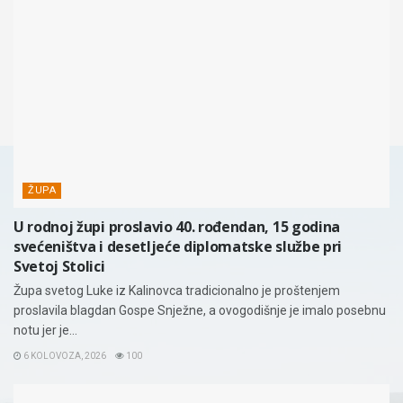
ŽUPA
U rodnoj župi proslavio 40. rođendan, 15 godina
svećeništva i desetljeće diplomatske službe pri
Svetoj Stolici
Župa svetog Luke iz Kalinovca tradicionalno je proštenjem
proslavila blagdan Gospe Snježne, a ovogodišnje je imalo posebnu
notu jer je...
6 KOLOVOZA, 2026
100