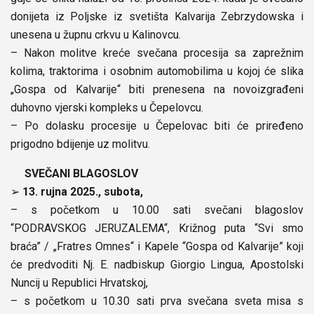
donijeta iz Poljske iz svetišta Kalvarija Zebrzydowska i
unesena u župnu crkvu u Kalinovcu.
– Nakon molitve kreće svečana procesija sa zaprežnim
kolima, traktorima i osobnim automobilima u kojoj će slika
„Gospa od Kalvarije“ biti prenesena na novoizgrađeni
duhovno vjerski kompleks u Čepelovcu.
– Po dolasku procesije u Čepelovac biti će priređeno
prigodno bdijenje uz molitvu.
SVEČANI BLAGOSLOV
➢
13. rujna 2025., subota,
– s početkom u 10.00 sati svečani blagoslov
“PODRAVSKOG JERUZALEMA“, Križnog puta “Svi smo
braća” / „Fratres Omnes“ i Kapele “Gospa od Kalvarije” koji
će predvoditi Nj. E. nadbiskup Giorgio Lingua, Apostolski
Nuncij u Republici Hrvatskoj,
– s početkom u 10.30 sati prva svečana sveta misa s