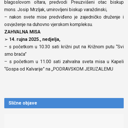
blagoslovom oltara, predvodi Preuzvišeni otac biskup
mons. Josip Mrzljak, umirovljeni biskup varaždinski,
– nakon svete mise predviđeno je zajedničko druženje i
osvježenje na duhovno vjerskom kompleksu.
ZAHVALNA MISA
➢
14. rujna 2025., nedjelja,
– s početkom u 10.30 sati križni put na Križnom putu “Svi
smo braća”
– s početkom u 11.00 sati zahvalna sveta misa u Kapeli
“Gospa od Kalvarije” na „PODRAVSKOM JERUZALEMU
Slične
objave