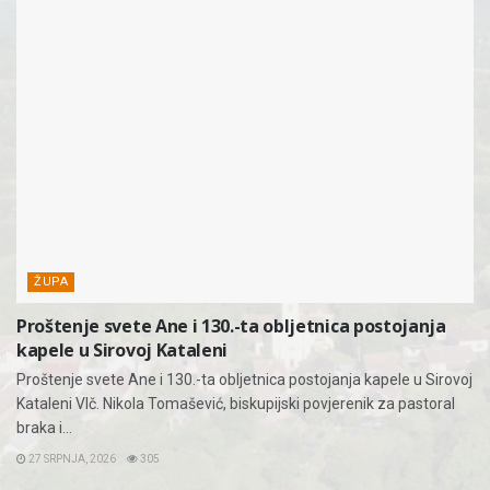
ŽUPA
Proštenje svete Ane i 130.-ta obljetnica postojanja
kapele u Sirovoj Kataleni
Proštenje svete Ane i 130.-ta obljetnica postojanja kapele u Sirovoj
Kataleni Vlč. Nikola Tomašević, biskupijski povjerenik za pastoral
braka i...
27 SRPNJA, 2026
305