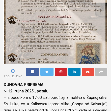
0
PODIJELJENO
DUHOVNA PRIPREMA
➢
12. rujna 2025., petak,
– s početkom u 17.00 sati oproštajna molitva u Župnoj crkvi
Sv. Luke, ev. u Kalinovcu ispred slike „Gospa od Kalvarije“,
gdje se slika nalazi od 16. prosinca 2024. kada je svečano