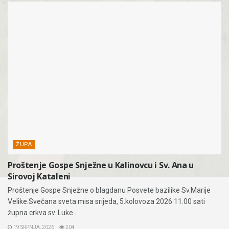
ŽUPA
Proštenje Gospe Snježne u Kalinovcu i Sv. Ana u
Sirovoj Kataleni
Proštenje Gospe Snježne o blagdanu Posvete bazilike Sv.Marije
Velike.Svečana sveta misa srijeda, 5.kolovoza 2026 11.00 sati
župna crkva sv. Luke...
19 SRPNJA, 2026
204