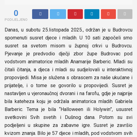
0
PODIJELJENO
Danas, u subotu 25.listopada 2025., održan je u Budrovcu
spomenuti susret djece i mladih. U 10 sati započeli smo
susret sa svetom misom u župnoj crkvi u Budrovcu.
Pjevanje je predvodio dječji zbor župe Budrovac pod
vodstvom animatorice mladih Anamarije Barberic. Mladi su
čitali čitanja, a djeca i mladi su sudjelovali u interaktivnoj
propovijedi. Misa je služena s obrascem za naše ukućane i
prijatelje, i o tome se govorilo u propovijedi. Susret je
nastavljen u vjeronaučnoj dvorani i na farofu, gdje je najprije
bila kateheza koju je održala animatorica mladih Gabriela
Barberic. Tema je bila “Halloween ili Holywin”, ususret
svetkovini Svih svetih i Dušnog dana. Potom su svi
podjeljeni u skupine za zabavne igre. Susret je završio
kvizom znanja. Bilo je 57 djece i mladih, pod vodstvom svih