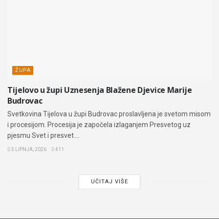
ŽUPA
Tijelovo u župi Uznesenja Blažene Djevice Marije
Budrovac
Svetkovina Tijelova u župi Budrovac proslavljena je svetom misom
i procesijom. Procesija je započela izlaganjem Presvetog uz
pjesmu Svet i presvet....
5 LIPNJA, 2026
411
UČITAJ VIŠE