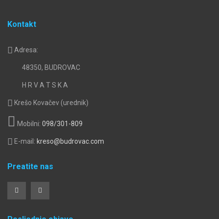
Kontakt
Adresa:
48350, BUDROVAC
H R V A T S K A
Krešo Kovačev (urednik)
Mobilni:
098/301-809
E-mail:
kreso@budrovac.com
Preatite nas