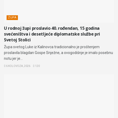
ŽUPA
U rodnoj župi proslavio 40. rođendan, 15 godina
svećeništva i desetljeće diplomatske službe pri
Svetoj Stolici
Župa svetog Luke iz Kalinovca tradicionalno je proštenjem
proslavila blagdan Gospe Snježne, a ovogodišnje je imalo posebnu
notu jer je...
6 KOLOVOZA, 2026
120