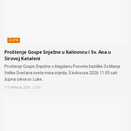
ŽUPA
Proštenje Gospe Snježne u Kalinovcu i Sv. Ana u
Sirovoj Kataleni
Proštenje Gospe Snježne o blagdanu Posvete bazilike Sv.Marije
Velike.Svečana sveta misa srijeda, 5.kolovoza 2026 11.00 sati
župna crkva sv. Luke...
19 SRPNJA, 2026
207