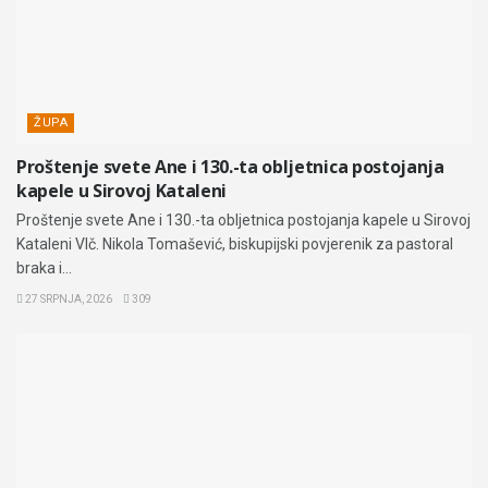
ŽUPA
Proštenje svete Ane i 130.-ta obljetnica postojanja
kapele u Sirovoj Kataleni
Proštenje svete Ane i 130.-ta obljetnica postojanja kapele u Sirovoj
Kataleni Vlč. Nikola Tomašević, biskupijski povjerenik za pastoral
braka i...
27 SRPNJA, 2026
309