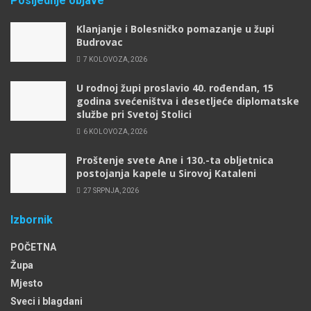
Posljednje objave
Klanjanje i Bolesničko pomazanje u župi
Budrovac
7 KOLOVOZA, 2026
U rodnoj župi proslavio 40. rođendan, 15
godina svećeništva i desetljeće diplomatske
službe pri Svetoj Stolici
6 KOLOVOZA, 2026
Proštenje svete Ane i 130.-ta obljetnica
postojanja kapele u Sirovoj Kataleni
27 SRPNJA, 2026
Izbornik
POČETNA
Župa
Mjesto
Sveci i blagdani