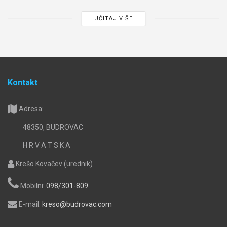
UČITAJ VIŠE
Kontakt
Adresa:
48350, BUDROVAC
H R V A T S K A
Krešo Kovačev (urednik)
Mobilni:
098/301-809
E-mail:
kreso@budrovac.com