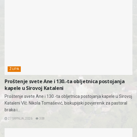
ŽUPA
Proštenje svete Ane i 130.-ta obljetnica postojanja
kapele u Sirovoj Kataleni
Proštenje svete Ane i 130.-ta obljetnica postojanja kapele u Sirovoj
Kataleni Vlč. Nikola Tomašević, biskupijski povjerenik za pastoral
braka i...
27 SRPNJA, 2026
308