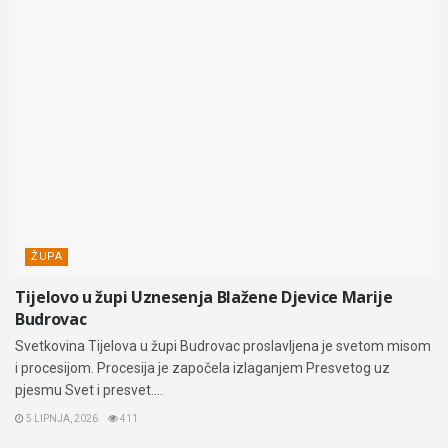
ŽUPA
Tijelovo u župi Uznesenja Blažene Djevice Marije
Budrovac
Svetkovina Tijelova u župi Budrovac proslavljena je svetom misom
i procesijom. Procesija je započela izlaganjem Presvetog uz
pjesmu Svet i presvet....
5 LIPNJA, 2026
411