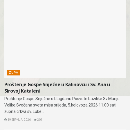
ŽUPA
Proštenje Gospe Snježne u Kalinovcu i Sv. Ana u
Sirovoj Kataleni
Proštenje Gospe Snježne o blagdanu Posvete bazilike Sv.Marije
Velike.Svečana sveta misa srijeda, 5.kolovoza 2026 11.00 sati
župna crkva sv. Luke...
19 SRPNJA, 2026
204