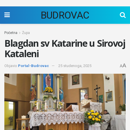
BUDROVAC
Početna
Župa
Blagdan sv Katarine u Sirovoj
Kataleni
A
Objavio
Portal-Budrovac
25 studenoga, 2025
A