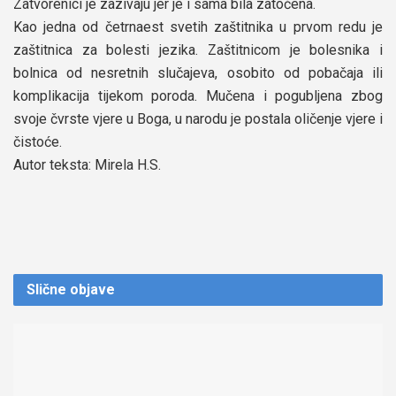
Zatvorenici je zazivaju jer je i sama bila zatočena.
Kao jedna od četrnaest svetih zaštitnika u prvom redu je
zaštitnica za bolesti jezika. Zaštitnicom je bolesnika i
bolnica od nesretnih slučajeva, osobito od pobačaja ili
komplikacija tijekom poroda. Mučena i pogubljena zbog
svoje čvrste vjere u Boga, u narodu je postala oličenje vjere i
čistoće.
Autor teksta: Mirela H.S.
Slične
objave