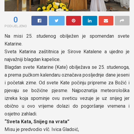
0
PODIJELJENO
Na misi 25. studenog obilježen je spomendan svete
Katarine.
Sveta Katarina zaštitnica je Sirove Katalene a ujedno je
najvažniji blagdan kapelice.
Blagdan svete Katarine (Kate) obilježava se 25. studenoga,
a prema pučkom kalendaru označava posljednje dane jeseni
i početak zime. Od svete Kate počinju pripreme za Božić i
pjevaju se božićne pjesme. Najpoznatija meteorološka
izreka koja spominje ovu sveticu vezuje je uz snijeg jer
obično u ovo vrijeme dolazi do pogoršanje vremena i
osjetno zahladi.
“Sveta Kata, Snijeg na vrata”
Misu je predvodio vlč. Ivica Gladoić,