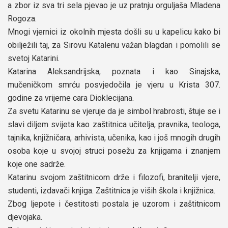
a zbor iz sva tri sela pjevao je uz pratnju orguljaša Mladena
Rogoza.
Mnogi vjernici iz okolnih mjesta došli su u kapelicu kako bi
obilježili taj, za Sirovu Katalenu važan blagdan i pomolili se
svetoj Katarini.
Katarina Aleksandrijska, poznata i kao Sinajska,
mučeničkom smrću posvjedočila je vjeru u Krista 307.
godine za vrijeme cara Dioklecijana.
Za svetu Katarinu se vjeruje da je simbol hrabrosti, štuje se i
slavi diljem svijeta kao zaštitnica učitelja, pravnika, teologa,
tajnika, knjižničara, arhivista, učenika, kao i još mnogih drugih
osoba koje u svojoj struci posežu za knjigama i znanjem
koje one sadrže.
Katarinu svojom zaštitnicom drže i filozofi, branitelji vjere,
studenti, izdavači knjiga. Zaštitnica je viših škola i knjižnica.
Zbog ljepote i čestitosti postala je uzorom i zaštitnicom
djevojaka.