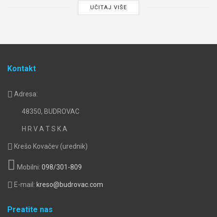
UČITAJ VIŠE
Kontakt
Adresa:
48350, BUDROVAC
H R V A T S K A
Krešo Kovačev (urednik)
Mobilni:
098/301-809
E-mail:
kreso@budrovac.com
Preatite nas