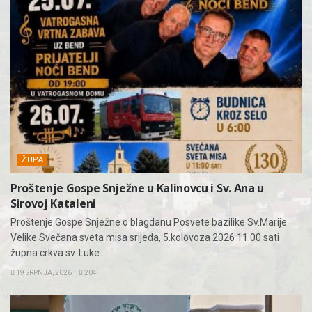
ŽUPA
Proštenje Gospe Snježne u Kalinovcu i Sv. Ana u
Sirovoj Kataleni
Proštenje Gospe Snježne o blagdanu Posvete bazilike Sv.Marije
Velike.Svečana sveta misa srijeda, 5.kolovoza 2026 11.00 sati
župna crkva sv. Luke...
19 SRPNJA, 2026
204