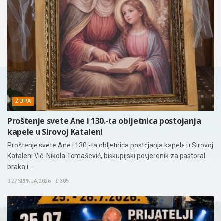
ŽUPA
Proštenje svete Ane i 130.-ta obljetnica postojanja
kapele u Sirovoj Kataleni
Proštenje svete Ane i 130.-ta obljetnica postojanja kapele u Sirovoj
Kataleni Vlč. Nikola Tomašević, biskupijski povjerenik za pastoral
braka i...
27 SRPNJA, 2026
305