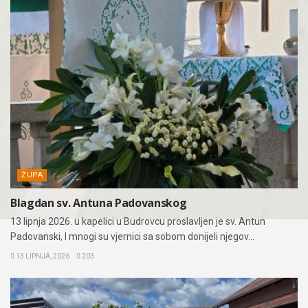
ŽUPA
Blagdan sv. Antuna Padovanskog
13 lipnja 2026. u kapelici u Budrovcu proslavljen je sv. Antun
Padovanski, I mnogi su vjernici sa sobom donijeli njegov...
13 LIPNJA, 2026
203