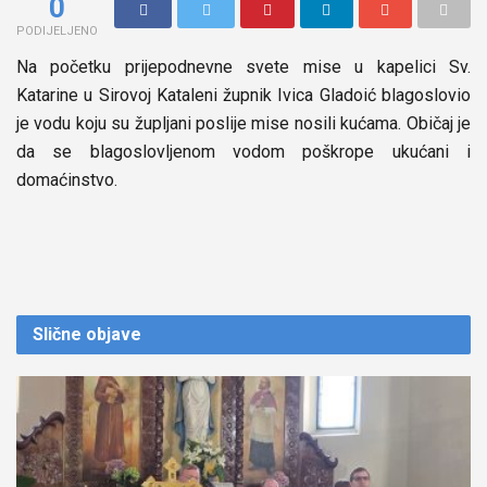
0
PODIJELJENO
Na početku prijepodnevne svete mise u kapelici Sv.
Katarine u Sirovoj Kataleni župnik Ivica Gladoić blagoslovio
je vodu koju su župljani poslije mise nosili kućama. Običaj je
da se blagoslovljenom vodom poškrope ukućani i
domaćinstvo.
Slične
objave