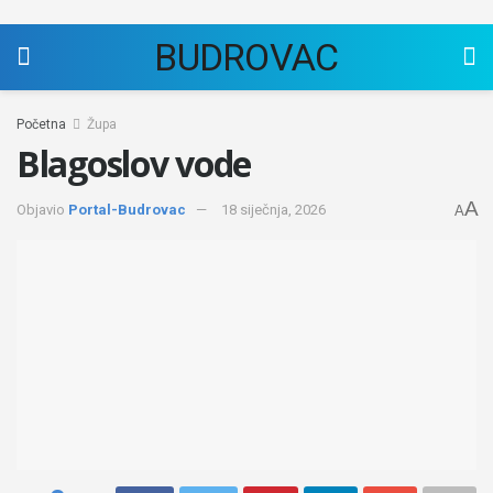
BUDROVAC
Početna
Župa
Blagoslov vode
A
Objavio
Portal-Budrovac
18 siječnja, 2026
A