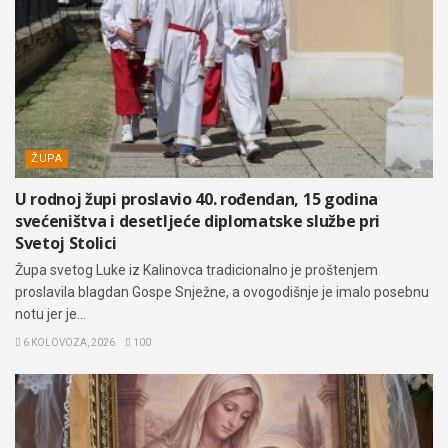
ŽUPA
U rodnoj župi proslavio 40. rođendan, 15 godina
svećeništva i desetljeće diplomatske službe pri
Svetoj Stolici
Župa svetog Luke iz Kalinovca tradicionalno je proštenjem
proslavila blagdan Gospe Snježne, a ovogodišnje je imalo posebnu
notu jer je...
6 KOLOVOZA, 2026
100