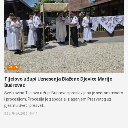
ŽUPA
Tijelovo u župi Uznesenja Blažene Djevice Marije
Budrovac
Svetkovina Tijelova u župi Budrovac proslavljena je svetom misom
i procesijom. Procesija je započela izlaganjem Presvetog uz
pjesmu Svet i presvet....
5 LIPNJA, 2026
411