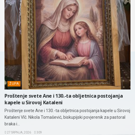
ŽUPA
Proštenje svete Ane i 130.-ta obljetnica postojanja
kapele u Sirovoj Kataleni
Proštenje svete Ane i 130.-ta obljetnica postojanja kapele u Sirovoj
Kataleni Vlč. Nikola Tomašević, biskupijski povjerenik za pastoral
braka i...
27 SRPNJA, 2026
309