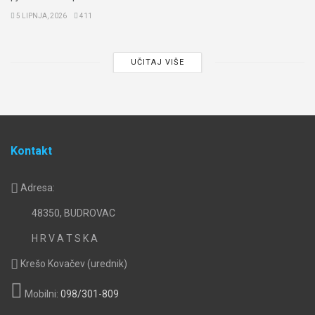
5 LIPNJA, 2026
411
UČITAJ VIŠE
Kontakt
Adresa:
48350, BUDROVAC
H R V A T S K A
Krešo Kovačev (urednik)
Mobilni:
098/301-809