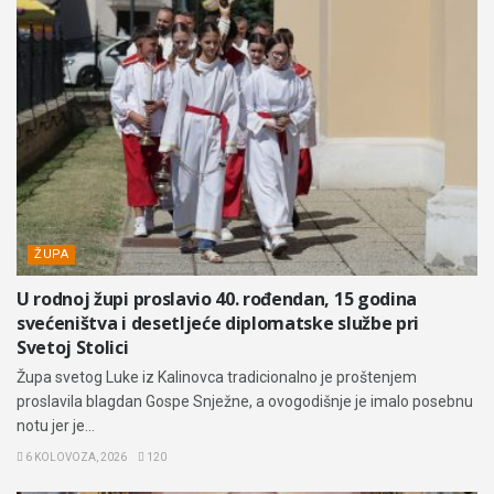
ŽUPA
U rodnoj župi proslavio 40. rođendan, 15 godina
svećeništva i desetljeće diplomatske službe pri
Svetoj Stolici
Župa svetog Luke iz Kalinovca tradicionalno je proštenjem
proslavila blagdan Gospe Snježne, a ovogodišnje je imalo posebnu
notu jer je...
6 KOLOVOZA, 2026
120