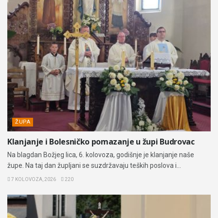
ŽUPA
Klanjanje i Bolesničko pomazanje u župi Budrovac
Na blagdan Božjeg lica, 6. kolovoza, godišnje je klanjanje naše
župe. Na taj dan župljani se suzdržavaju teških poslova i...
7 KOLOVOZA, 2026
220