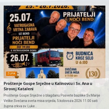
ŽUPA
Proštenje Gospe Snježne u Kalinovcu i Sv. Ana u
Sirovoj Kataleni
Proštenje Gospe Snježne o blagdanu Posvete bazilike Sv.Marije
Velike.Svečana sveta misa srijeda, 5.kolovoza 2026 11.00 sati
župna crkva sv. Luke...