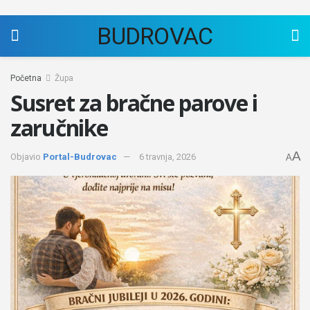
BUDROVAC
Početna
Župa
Susret za bračne parove i
zaručnike
A
Objavio
Portal-Budrovac
6 travnja, 2026
A