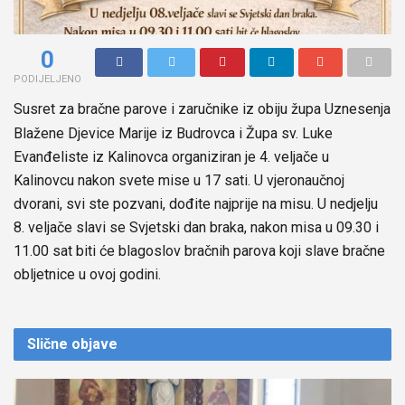
0
PODIJELJENO
Susret za bračne parove i zaručnike iz obiju župa Uznesenja
Blažene Djevice Marije iz Budrovca i Župa sv. Luke
Evanđeliste iz Kalinovca organiziran je 4. veljače u
Kalinovcu nakon svete mise u 17 sati. U vjeronaučnoj
dvorani, svi ste pozvani, dođite najprije na misu. U nedjelju
8. veljače slavi se Svjetski dan braka, nakon misa u 09.30 i
11.00 sat biti će blagoslov bračnih parova koji slave bračne
obljetnice u ovoj godini.
Slične
objave