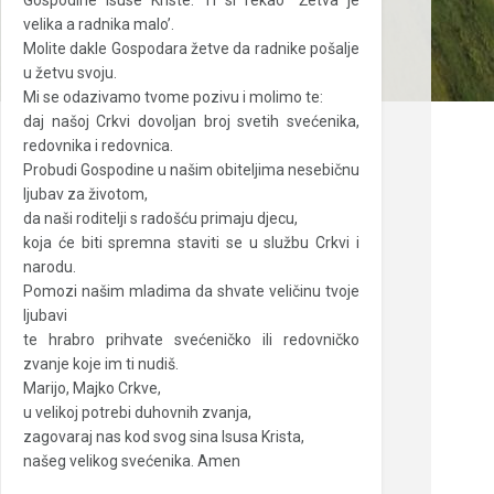
Gospodine Isuse Kriste: Ti si rekao “Žetva je
velika a radnika malo’.
Molite dakle Gospodara žetve da radnike pošalje
u žetvu svoju.
Mi se odazivamo tvome pozivu i molimo te:
daj našoj Crkvi dovoljan broj svetih svećenika,
redovnika i redovnica.
Probudi Gospodine u našim obiteljima nesebičnu
ljubav za životom,
da naši roditelji s radošću primaju djecu,
koja će biti spremna staviti se u službu Crkvi i
narodu.
Pomozi našim mladima da shvate veličinu tvoje
ljubavi
te hrabro prihvate svećeničko ili redovničko
zvanje koje im ti nudiš.
Marijo, Majko Crkve,
u velikoj potrebi duhovnih zvanja,
zagovaraj nas kod svog sina Isusa Krista,
našeg velikog svećenika. Amen