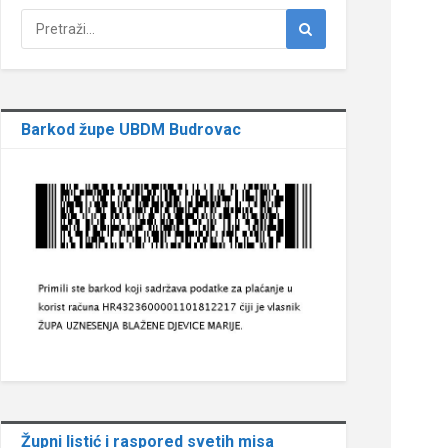
Barkod župe UBDM Budrovac
Župni listić i raspored svetih misa