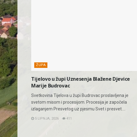
ŽUPA
Tijelovo u župi Uznesenja Blažene Djevice
Marije Budrovac
Svetkovina Tijelova u župi Budrovac proslavljena je
svetom misom i procesijom. Procesija je započela
izlaganjem Presvetog uz pjesmu Svet i presvet....
5 LIPNJA, 2026
411