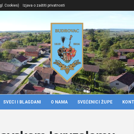
gl. Cookies)
Izjava o zaštiti privatnosti
SVECI I BLAGDANI
O NAMA
SVEĆENICI ŽUPE
KON