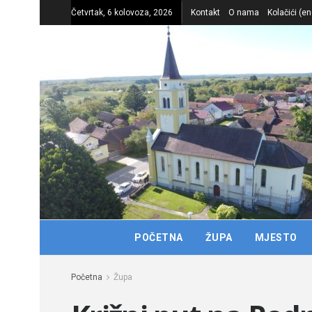
Četvrtak, 6 kolovoza, 2026
Kontakt
O nama
Kolačići (en
POČETNA
ŽUPA
MJESTO
Početna
Župa