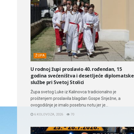
ŽUPA
U rodnoj župi proslavio 40. rođendan, 15
godina svećeništva i desetljeće diplomatske
službe pri Svetoj Stolici
Župa svetog Luke iz Kalinovca tradicionalno je
proštenjem proslavila blagdan Gospe Snježne, a
ovogodišnje je imalo posebnu notu jer je...
6 KOLOVOZA, 2026
70