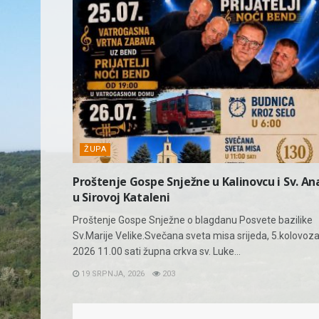
ŽUPA
Proštenje Gospe Snježne u Kalinovcu i Sv. An
u Sirovoj Kataleni
Proštenje Gospe Snježne o blagdanu Posvete bazilike
Sv.Marije Velike.Svečana sveta misa srijeda, 5.kolovoz
2026 11.00 sati župna crkva sv. Luke...
19 SRPNJA, 2026
203