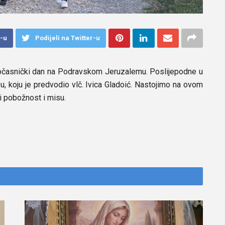
k-u
Podijeli na Twitter-u
hodočasnički dan na Podravskom Jeruzalemu. Poslijepodne u
su, koju je predvodio vlč. Ivica Gladoić. Nastojimo na ovom
 pobožnost i misu.