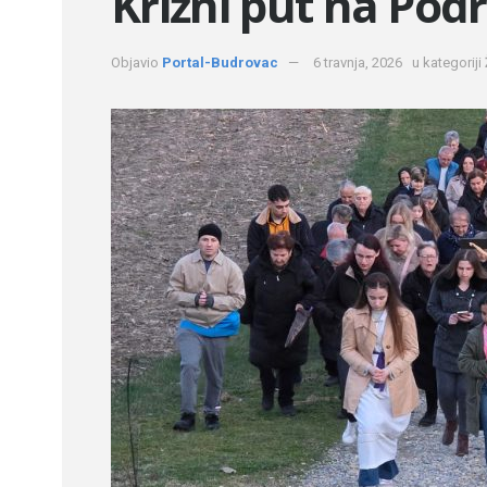
Križni put na Po
Objavio
Portal-Budrovac
6 travnja, 2026
u kategoriji