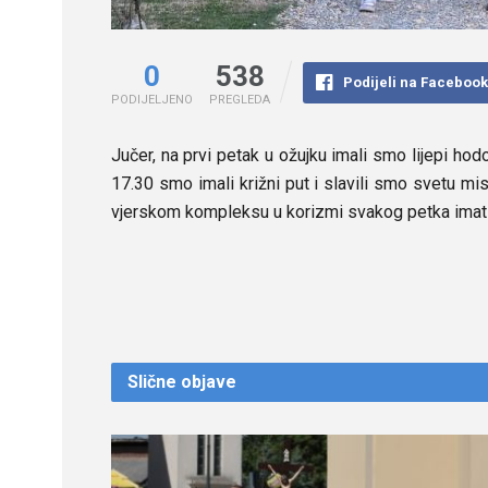
0
538
Podijeli na Faceboo
PODIJELJENO
PREGLEDA
Jučer, na prvi petak u ožujku imali smo lijepi 
17.30 smo imali križni put i slavili smo svetu mi
vjerskom kompleksu u korizmi svakog petka imati
Slične
objave