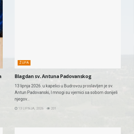
ŽUPA
a
Blagdan sv. Antuna Padovanskog
13 lipnja 2026. u kapelici u Budrovcu proslavljen je sv.
Antun Padovanski, I mnogi su vjernici sa sobom donijeli
a
njegov...
13 LIPNJA, 2026
201