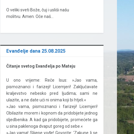
O veliki sveti Bože, čuj i usliši našu
molitvu. Amen. Oče naš…
Evanđelje dana 25.08.2025
Čitanje svetog Evanđelja po Mateju
U ono vrijeme: Reče Isus: »Jao vama,
pismoznanci i farizeji! Licemjeri! Zaključavate
kraljevstvo nebesko pred ljudima; sami ne
ulazite, a ne date ući ni onima koji bi htjeli.«
»Jao vama, pismoznanci i farizeji! Licemjeri!
Obilazite morem i kopnom da pridobijete jednog
sljedbenika. A kad ga pridobijete, promećete ga
u sina paklenoga dvaput goreg od sebe.«
»Jao vama! Slijepe vođe! Govorite: ‘Zakune li se