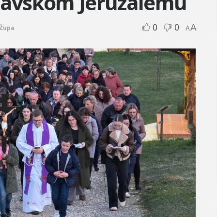
dravskom Jeruzalemu
0
0
A
Župa
A