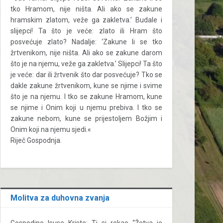
tko Hramom, nije ništa. Ali ako se zakune
hramskim zlatom, veže ga zakletva.’ Budale i
slijepci! Ta što je veće: zlato ili Hram što
posvećuje zlato? Nadalje: ‘Zakune li se tko
žrtvenikom, nije ništa. Ali ako se zakune darom
što je na njemu, veže ga zakletva.’ Slijepci! Ta što
je veće: dar ili žrtvenik što dar posvećuje? Tko se
dakle zakune žrtvenikom, kune se njime i svime
što je na njemu. I tko se zakune Hramom, kune
se njime i Onim koji u njemu prebiva. I tko se
zakune nebom, kune se prijestoljem Božjim i
Onim koji na njemu sjedi.«
Riječ Gospodnja.
Molitva za duhovna zvanja