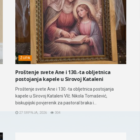
ŽUPA
Proštenje svete Ane i 130.-ta obljetnica
postojanja kapele u Sirovoj Kataleni
Proštenje svete Ane i 130.-ta obljetnica postojanja
kapele u Sirovoj Kataleni Vlč. Nikola Tomašević,
biskupijski povjerenik za pastoral braka i...
27 SRPNJA, 2026
304