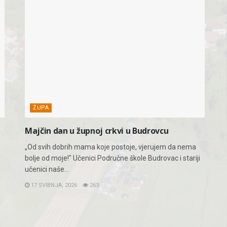
ŽUPA
Majčin dan u župnoj crkvi u Budrovcu
„Od svih dobrih mama koje postoje, vjerujem da nema
bolje od moje!" Učenici Područne škole Budrovac i stariji
učenici naše...
17 SVIBNJA, 2026
263