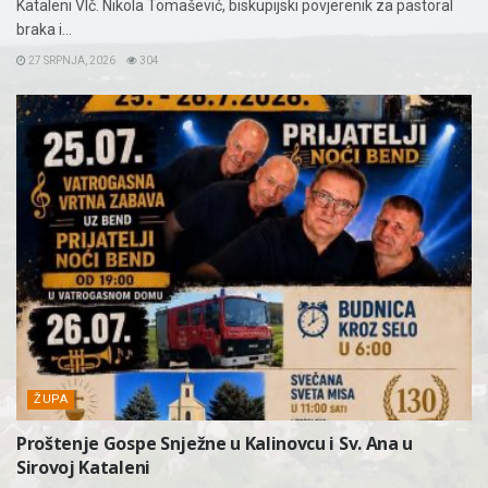
Kataleni Vlč. Nikola Tomašević, biskupijski povjerenik za pastoral
braka i...
27 SRPNJA, 2026
304
ŽUPA
Proštenje Gospe Snježne u Kalinovcu i Sv. Ana u
Sirovoj Kataleni