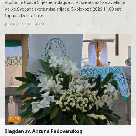
Proštenje Gospe Snježne o blagdanu Posvete bazilike Sv.Marije
Velike.Svečana sveta misa srijeda, 5.kolovoza 2026 11.00 sati
župna crkva sv. Luke...
19 SRPNJA, 2026
204
ŽUPA
Blagdan sv. Antuna Padovanskog