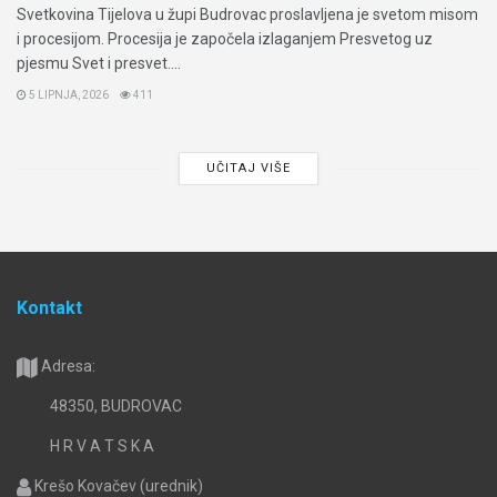
Svetkovina Tijelova u župi Budrovac proslavljena je svetom misom
i procesijom. Procesija je započela izlaganjem Presvetog uz
pjesmu Svet i presvet....
5 LIPNJA, 2026
411
UČITAJ VIŠE
Kontakt
Adresa:
48350, BUDROVAC
H R V A T S K A
Krešo Kovačev (urednik)