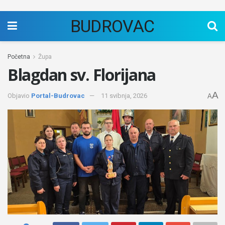
BUDROVAC
Početna
Župa
Blagdan sv. Florijana
A
Objavio
Portal-Budrovac
11 svibnja, 2026
A