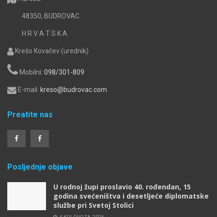
48350, BUDROVAC
H R V A T S K A
Krešo Kovačev (urednik)
Mobilni:
098/301-809
E-mail:
kreso@budrovac.com
Preatite nas
Posljednje objave
U rodnoj župi proslavio 40. rođendan, 15
godina svećeništva i desetljeće diplomatske
službe pri Svetoj Stolici