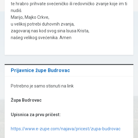
te hrabro prihvate svećeničko ili redovničko zvanje koje im ti
nudiš.
Marijo, Majko Crkve,
u velikoj potrebi duhovnih zvanja,
zagovaraj nas kod svog sina Isusa Krista,
našeg velikog svećenika. Amen
Prijavnice župe Budrovac
Potrebno je samo stisnuti na link
Župa Budrovac
Upisnica za prvu pričest:
https://www.e-zupe.com/najava/pricest/zupa-budrovac