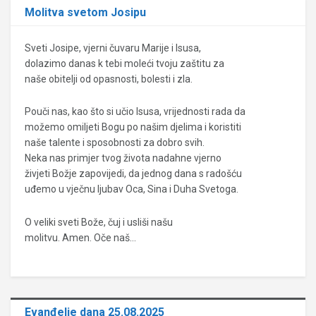
Molitva svetom Josipu
Sveti Josipe, vjerni čuvaru Marije i Isusa,
dolazimo danas k tebi moleći tvoju zaštitu za
naše obitelji od opasnosti, bolesti i zla.
Pouči nas, kao što si učio Isusa, vrijednosti rada da
možemo omiljeti Bogu po našim djelima i koristiti
naše talente i sposobnosti za dobro svih.
Neka nas primjer tvog života nadahne vjerno
živjeti Božje zapovijedi, da jednog dana s radošću
uđemo u vječnu ljubav Oca, Sina i Duha Svetoga.
O veliki sveti Bože, čuj i usliši našu
molitvu. Amen. Oče naš…
Evanđelje dana 25.08.2025