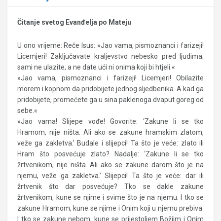
Čitanje svetog Evanđelja po Mateju
U ono vrijeme: Reče Isus: »Jao vama, pismoznanci i farizeji!
Licemjeri! Zaključavate kraljevstvo nebesko pred ljudima;
sami ne ulazite, a ne date ući ni onima koji bi htjeli.«
»Jao vama, pismoznanci i farizeji! Licemjeri! Obilazite
morem i kopnom da pridobijete jednog sljedbenika. A kad ga
pridobijete, promećete ga u sina paklenoga dvaput goreg od
sebe.«
»Jao vama! Slijepe vođe! Govorite: ‘Zakune li se tko
Hramom, nije ništa. Ali ako se zakune hramskim zlatom,
veže ga zakletva.’ Budale i slijepci! Ta što je veće: zlato ili
Hram što posvećuje zlato? Nadalje: ‘Zakune li se tko
žrtvenikom, nije ništa. Ali ako se zakune darom što je na
njemu, veže ga zakletva.’ Slijepci! Ta što je veće: dar ili
žrtvenik što dar posvećuje? Tko se dakle zakune
žrtvenikom, kune se njime i svime što je na njemu. I tko se
zakune Hramom, kune se njime i Onim koji u njemu prebiva.
I tko se zakune nebom, kune se prijestoljem Božjim i Onim