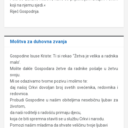
koji na njemu sjedi.«
Riječ Gospodnja.
Molitva za duhovna zvanja
Gospodine Isuse Kriste: Ti si rekao “Žetva je velika a radnika
malo’.
Molite dakle Gospodara žetve da radnike pošalje u žetvu
svoju.
Mi se odazivamo tvome pozivu i molimo te:
daj našoj Crkvi dovoljan broj svetih svećenika, redovnika i
redovnica.
Probudi Gospodine u našim obiteljima nesebičnu ljubav za
životom,
da naši roditelji s radošću primaju djecu,
koja će biti spremna staviti se u službu Crkvi i narodu.
Pomozi našim mladima da shvate veličinu tvoje ljubavi