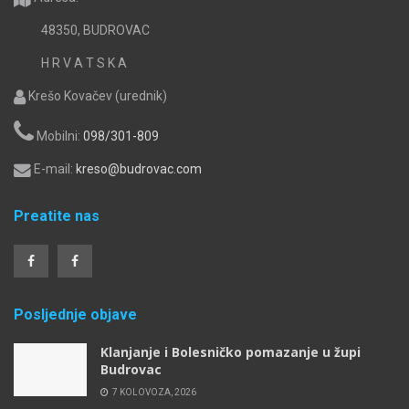
48350, BUDROVAC
H R V A T S K A
Krešo Kovačev (urednik)
Mobilni:
098/301-809
E-mail:
kreso@budrovac.com
Preatite nas
Posljednje objave
Klanjanje i Bolesničko pomazanje u župi
Budrovac
7 KOLOVOZA, 2026