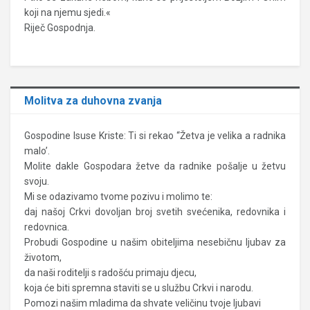
koji na njemu sjedi.«
Riječ Gospodnja.
Molitva za duhovna zvanja
Gospodine Isuse Kriste: Ti si rekao “Žetva je velika a radnika
malo’.
Molite dakle Gospodara žetve da radnike pošalje u žetvu
svoju.
Mi se odazivamo tvome pozivu i molimo te:
daj našoj Crkvi dovoljan broj svetih svećenika, redovnika i
redovnica.
Probudi Gospodine u našim obiteljima nesebičnu ljubav za
životom,
da naši roditelji s radošću primaju djecu,
koja će biti spremna staviti se u službu Crkvi i narodu.
Pomozi našim mladima da shvate veličinu tvoje ljubavi