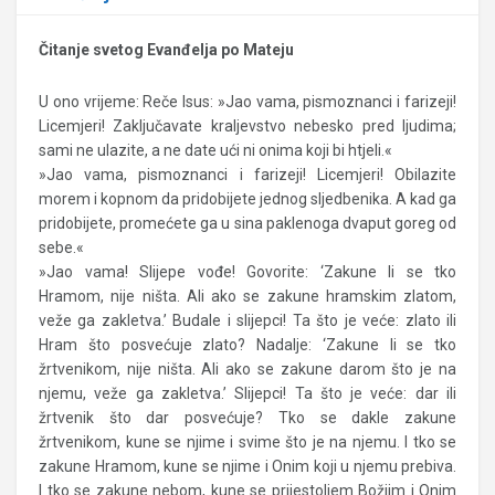
Čitanje svetog Evanđelja po Mateju
U ono vrijeme: Reče Isus: »Jao vama, pismoznanci i farizeji!
Licemjeri! Zaključavate kraljevstvo nebesko pred ljudima;
sami ne ulazite, a ne date ući ni onima koji bi htjeli.«
»Jao vama, pismoznanci i farizeji! Licemjeri! Obilazite
morem i kopnom da pridobijete jednog sljedbenika. A kad ga
pridobijete, promećete ga u sina paklenoga dvaput goreg od
sebe.«
»Jao vama! Slijepe vođe! Govorite: ‘Zakune li se tko
Hramom, nije ništa. Ali ako se zakune hramskim zlatom,
veže ga zakletva.’ Budale i slijepci! Ta što je veće: zlato ili
Hram što posvećuje zlato? Nadalje: ‘Zakune li se tko
žrtvenikom, nije ništa. Ali ako se zakune darom što je na
njemu, veže ga zakletva.’ Slijepci! Ta što je veće: dar ili
žrtvenik što dar posvećuje? Tko se dakle zakune
žrtvenikom, kune se njime i svime što je na njemu. I tko se
zakune Hramom, kune se njime i Onim koji u njemu prebiva.
I tko se zakune nebom, kune se prijestoljem Božjim i Onim