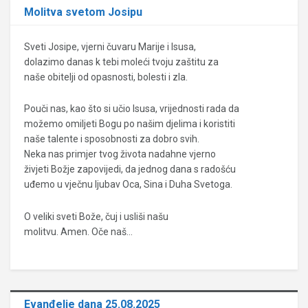
Molitva svetom Josipu
Sveti Josipe, vjerni čuvaru Marije i Isusa,
dolazimo danas k tebi moleći tvoju zaštitu za
naše obitelji od opasnosti, bolesti i zla.
Pouči nas, kao što si učio Isusa, vrijednosti rada da
možemo omiljeti Bogu po našim djelima i koristiti
naše talente i sposobnosti za dobro svih.
Neka nas primjer tvog života nadahne vjerno
živjeti Božje zapovijedi, da jednog dana s radošću
uđemo u vječnu ljubav Oca, Sina i Duha Svetoga.
O veliki sveti Bože, čuj i usliši našu
molitvu. Amen. Oče naš…
Evanđelje dana 25.08.2025