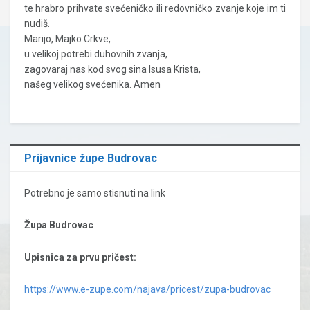
te hrabro prihvate svećeničko ili redovničko zvanje koje im ti
nudiš.
Marijo, Majko Crkve,
u velikoj potrebi duhovnih zvanja,
zagovaraj nas kod svog sina Isusa Krista,
našeg velikog svećenika. Amen
Prijavnice župe Budrovac
Potrebno je samo stisnuti na link
Župa Budrovac
Upisnica za prvu pričest:
https://www.e-zupe.com/najava/pricest/zupa-budrovac