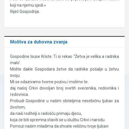
koji na njemu sjedi.«
Riječ Gospodnja.
Molitva za duhovna zvanja
Gospodine Isuse Kriste: Ti si rekao “Žetva je velika a radnika
malo’.
Molite dakle Gospodara žetve da radnike pošalje u žetvu
svoju.
Mi se odazivamo tvome pozivu i molimo te:
daj našoj Crkvi dovoljan broj svetih svećenika, redovnika i
redovnica.
Probudi Gospodine u našim obiteljima nesebičnu ljubav za
životom,
da naši roditelji s radošću primaju djecu,
koja će biti spremna staviti se u službu Crkvi i narodu.
Pomozi našim mladima da shvate veličinu tvoje ljubavi