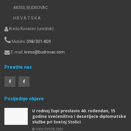
48350, BUDROVAC
H R V A T S K A
Krešo Kovačev (urednik)
Mobilni:
098/301-809
E-mail:
kreso@budrovac.com
Preatite nas
Posljednje objave
U rodnoj župi proslavio 40. rođendan, 15
godina svećeništva i desetljeće diplomatske
službe pri Svetoj Stolici
6 KOLOVOZA, 2026