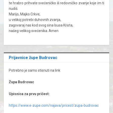
te hrabro prihvate svećeničko ili redovničko zvanje koje im ti
nudiš.
Marijo, Majko Crkve,
u velikoj potrebi duhovnih zvanja,
zagovaraj nas kod svog sina Isusa Krista,
našeg velikog svećenika. Amen
Prijavnice župe Budrovac
Potrebno je samo stisnuti na link
Župa Budrovac
Upisnica za prvu pričest:
https://www.e-zupe.com/najava/pricest/zupa-budrovac