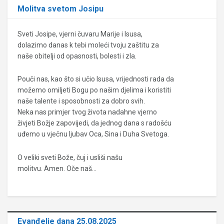
Molitva svetom Josipu
Sveti Josipe, vjerni čuvaru Marije i Isusa,
dolazimo danas k tebi moleći tvoju zaštitu za
naše obitelji od opasnosti, bolesti i zla.
Pouči nas, kao što si učio Isusa, vrijednosti rada da
možemo omiljeti Bogu po našim djelima i koristiti
naše talente i sposobnosti za dobro svih.
Neka nas primjer tvog života nadahne vjerno
živjeti Božje zapovijedi, da jednog dana s radošću
uđemo u vječnu ljubav Oca, Sina i Duha Svetoga.
O veliki sveti Bože, čuj i usliši našu
molitvu. Amen. Oče naš…
Evanđelje dana 25.08.2025