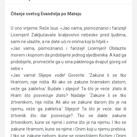
Čitanje svetog Evanđelja po Mateju
U ono vrijeme: Reče Isus: »Jao vama, pismoznanci i farizeji!
Licemjeri! Zaključavate kraljevstvo nebesko pred ljudima;
sami ne ulazite, a ne date ući ni onima koji bi htjeli.«
»Jao vama, pismoznanci i farizeji! Licemjeri! Obilazite
morem i kopnom da pridobijete jednog sljedbenika. A kad ga
pridobijete, promećete ga u sina paklenoga dvaput goreg od
sebe.«
»Jao vama! Slijepe vođe! Govorite: ‘Zakune li se tko
Hramom, nije ništa. Ali ako se zakune hramskim zlatom,
veže ga zakletva.’ Budale i slijepci! Ta što je veće: zlato ili
Hram što posvećuje zlato? Nadalje: ‘Zakune li se tko
žrtvenikom, nije ništa. Ali ako se zakune darom što je na
njemu, veže ga zakletva.’ Slijepci! Ta što je veće: dar ili
žrtvenik što dar posvećuje? Tko se dakle zakune
žrtvenikom, kune se njime i svime što je na njemu. I tko se
zakune Hramom, kune se njime i Onim koji u njemu prebiva.
I tko se zakune nebom, kune se prijestoljem Božjim i Onim