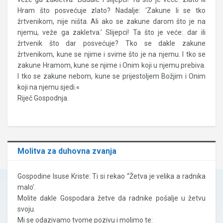
Hram što posvećuje zlato? Nadalje: ‘Zakune li se tko
žrtvenikom, nije ništa. Ali ako se zakune darom što je na
njemu, veže ga zakletva.’ Slijepci! Ta što je veće: dar ili
žrtvenik što dar posvećuje? Tko se dakle zakune
žrtvenikom, kune se njime i svime što je na njemu. I tko se
zakune Hramom, kune se njime i Onim koji u njemu prebiva.
I tko se zakune nebom, kune se prijestoljem Božjim i Onim
koji na njemu sjedi.«
Riječ Gospodnja.
Molitva za duhovna zvanja
Gospodine Isuse Kriste: Ti si rekao “Žetva je velika a radnika
malo’.
Molite dakle Gospodara žetve da radnike pošalje u žetvu
svoju.
Mi se odazivamo tvome pozivu i molimo te: