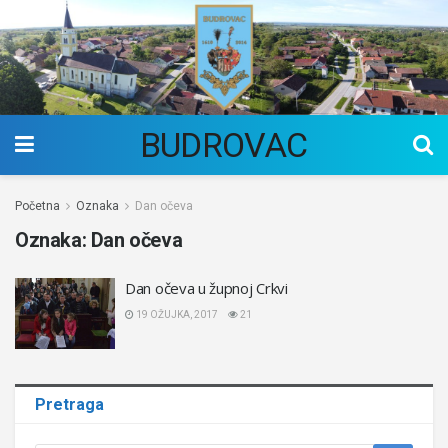
BUDROVAC
Početna
Oznaka
Dan očeva
Oznaka:
Dan očeva
Dan očeva u župnoj Crkvi
19 OŽUJKA, 2017
21
Pretraga