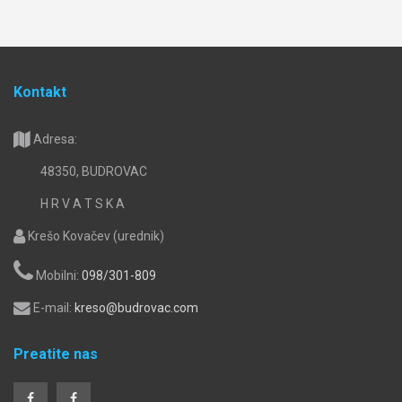
Kontakt
Adresa:
48350, BUDROVAC
H R V A T S K A
Krešo Kovačev (urednik)
Mobilni:
098/301-809
E-mail:
kreso@budrovac.com
Preatite nas