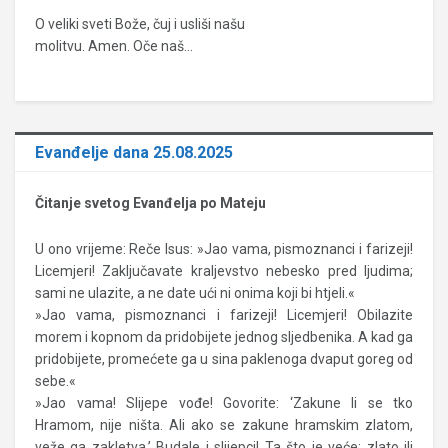
O veliki sveti Bože, čuj i usliši našu
molitvu. Amen. Oče naš…
Evanđelje dana 25.08.2025
Čitanje svetog Evanđelja po Mateju
U ono vrijeme: Reče Isus: »Jao vama, pismoznanci i farizeji!
Licemjeri! Zaključavate kraljevstvo nebesko pred ljudima;
sami ne ulazite, a ne date ući ni onima koji bi htjeli.«
»Jao vama, pismoznanci i farizeji! Licemjeri! Obilazite
morem i kopnom da pridobijete jednog sljedbenika. A kad ga
pridobijete, promećete ga u sina paklenoga dvaput goreg od
sebe.«
»Jao vama! Slijepe vođe! Govorite: ‘Zakune li se tko
Hramom, nije ništa. Ali ako se zakune hramskim zlatom,
veže ga zakletva.’ Budale i slijepci! Ta što je veće: zlato ili