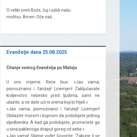
O veliki sveti Bože, čuj i usliši našu
molitvu. Amen. Oče naš…
Evanđelje dana 25.08.2025
Čitanje svetog Evanđelja po Mateju
U ono vrijeme: Reče Isus: »Jao vama,
pismoznanci i farizeji! Licemjeri! Zaključavate
kraljevstvo nebesko pred ljudima; sami ne
ulazite, a ne date ući ni onima koji bi htjeli.«
»Jao vama, pismoznanci i farizeji! Licemjeri!
Obilazite morem i kopnom da pridobijete jednog
sljedbenika. A kad ga pridobijete, promećete ga
u sina paklenoga dvaput goreg od sebe.«
»Jao vama! Slijepe vođe! Govorite: ‘Zakune li se