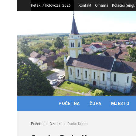
Petak, 7 kolovoza, 2026
Kontakt
O nama
Kolačići (engl
POČETNA
ŽUPA
MJESTO
Početna
Oznaka
Darko Koren