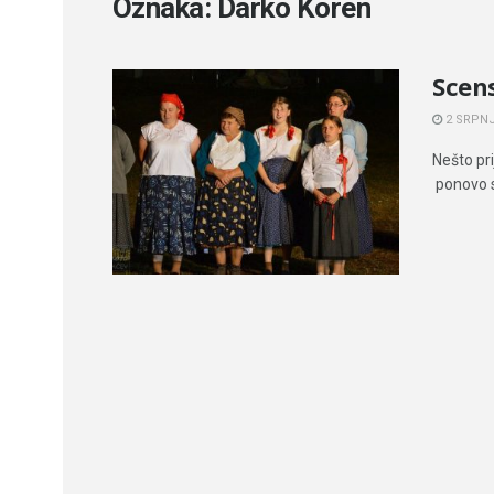
Oznaka:
Darko Koren
Scens
2 SRPNJ
Nešto pri
ponovo su