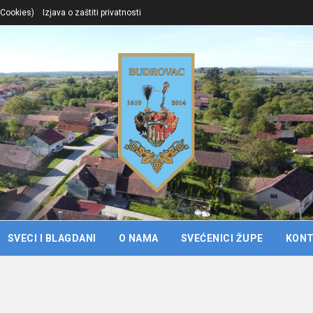
. Cookies)
Izjava o zaštiti privatnosti
SVECI I BLAGDANI
O NAMA
SVEĆENICI ŽUPE
KON