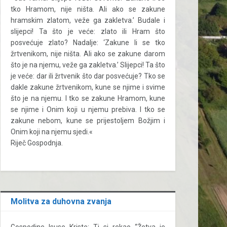
tko Hramom, nije ništa. Ali ako se zakune
hramskim zlatom, veže ga zakletva.’ Budale i
slijepci! Ta što je veće: zlato ili Hram što
posvećuje zlato? Nadalje: ‘Zakune li se tko
žrtvenikom, nije ništa. Ali ako se zakune darom
što je na njemu, veže ga zakletva.’ Slijepci! Ta što
je veće: dar ili žrtvenik što dar posvećuje? Tko se
dakle zakune žrtvenikom, kune se njime i svime
što je na njemu. I tko se zakune Hramom, kune
se njime i Onim koji u njemu prebiva. I tko se
zakune nebom, kune se prijestoljem Božjim i
Onim koji na njemu sjedi.«
Riječ Gospodnja.
Molitva za duhovna zvanja