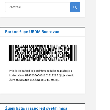
Barkod župe UBDM Budrovac
Župni listić i raspored svetih misa