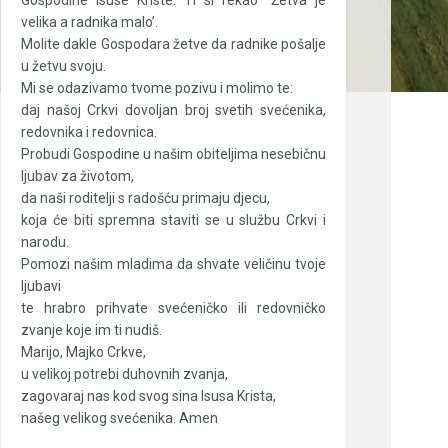
Gospodine Isuse Kriste: Ti si rekao “Žetva je
velika a radnika malo’.
Molite dakle Gospodara žetve da radnike pošalje
u žetvu svoju.
Mi se odazivamo tvome pozivu i molimo te:
daj našoj Crkvi dovoljan broj svetih svećenika,
redovnika i redovnica.
Probudi Gospodine u našim obiteljima nesebičnu
ljubav za životom,
da naši roditelji s radošću primaju djecu,
koja će biti spremna staviti se u službu Crkvi i
narodu.
Pomozi našim mladima da shvate veličinu tvoje
ljubavi
te hrabro prihvate svećeničko ili redovničko
zvanje koje im ti nudiš.
Marijo, Majko Crkve,
u velikoj potrebi duhovnih zvanja,
zagovaraj nas kod svog sina Isusa Krista,
našeg velikog svećenika. Amen