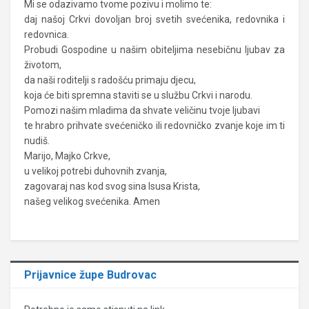
Mi se odazivamo tvome pozivu i molimo te:
daj našoj Crkvi dovoljan broj svetih svećenika, redovnika i
redovnica.
Probudi Gospodine u našim obiteljima nesebičnu ljubav za
životom,
da naši roditelji s radošću primaju djecu,
koja će biti spremna staviti se u službu Crkvi i narodu.
Pomozi našim mladima da shvate veličinu tvoje ljubavi
te hrabro prihvate svećeničko ili redovničko zvanje koje im ti
nudiš.
Marijo, Majko Crkve,
u velikoj potrebi duhovnih zvanja,
zagovaraj nas kod svog sina Isusa Krista,
našeg velikog svećenika. Amen
Prijavnice župe Budrovac