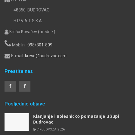
48350, BUDROVAC
H R V A T S K A
Krešo Kovačev (urednik)
Mobilni:
098/301-809
E-mail:
kreso@budrovac.com
Preatite nas
Posljednje objave
Klanjanje i Bolesničko pomazanje u župi
Budrovac
7 KOLOVOZA, 2026