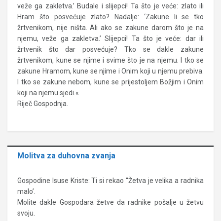
veže ga zakletva.’ Budale i slijepci! Ta što je veće: zlato ili
Hram što posvećuje zlato? Nadalje: ‘Zakune li se tko
žrtvenikom, nije ništa. Ali ako se zakune darom što je na
njemu, veže ga zakletva.’ Slijepci! Ta što je veće: dar ili
žrtvenik što dar posvećuje? Tko se dakle zakune
žrtvenikom, kune se njime i svime što je na njemu. I tko se
zakune Hramom, kune se njime i Onim koji u njemu prebiva.
I tko se zakune nebom, kune se prijestoljem Božjim i Onim
koji na njemu sjedi.«
Riječ Gospodnja.
Molitva za duhovna zvanja
Gospodine Isuse Kriste: Ti si rekao “Žetva je velika a radnika
malo’.
Molite dakle Gospodara žetve da radnike pošalje u žetvu
svoju.