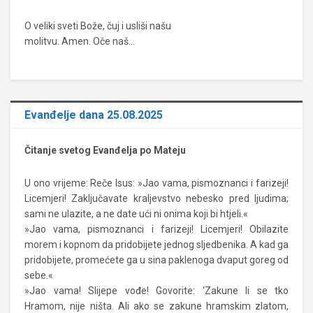
O veliki sveti Bože, čuj i usliši našu
molitvu. Amen. Oče naš…
Evanđelje dana 25.08.2025
Čitanje svetog Evanđelja po Mateju
U ono vrijeme: Reče Isus: »Jao vama, pismoznanci i farizeji!
Licemjeri! Zaključavate kraljevstvo nebesko pred ljudima;
sami ne ulazite, a ne date ući ni onima koji bi htjeli.«
»Jao vama, pismoznanci i farizeji! Licemjeri! Obilazite
morem i kopnom da pridobijete jednog sljedbenika. A kad ga
pridobijete, promećete ga u sina paklenoga dvaput goreg od
sebe.«
»Jao vama! Slijepe vođe! Govorite: ‘Zakune li se tko
Hramom, nije ništa. Ali ako se zakune hramskim zlatom,