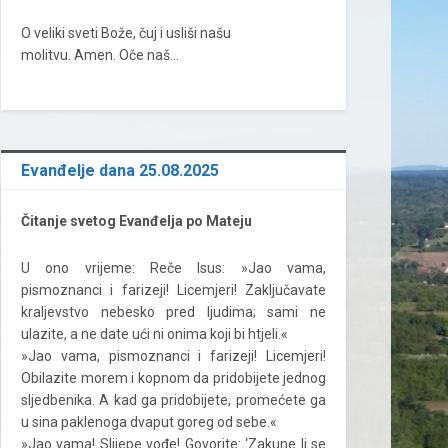
O veliki sveti Bože, čuj i usliši našu
molitvu. Amen. Oče naš…
Evanđelje dana 25.08.2025
Čitanje svetog Evanđelja po Mateju
U ono vrijeme: Reče Isus: »Jao vama,
pismoznanci i farizeji! Licemjeri! Zaključavate
kraljevstvo nebesko pred ljudima; sami ne
ulazite, a ne date ući ni onima koji bi htjeli.«
»Jao vama, pismoznanci i farizeji! Licemjeri!
Obilazite morem i kopnom da pridobijete jednog
sljedbenika. A kad ga pridobijete, promećete ga
u sina paklenoga dvaput goreg od sebe.«
»Jao vama! Slijepe vođe! Govorite: ‘Zakune li se