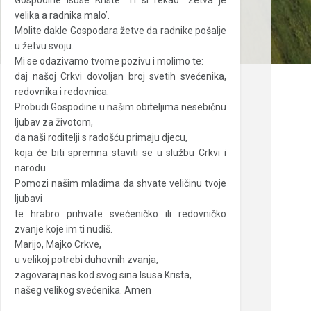
Gospodine Isuse Kriste: Ti si rekao “Žetva je
velika a radnika malo’.
Molite dakle Gospodara žetve da radnike pošalje
u žetvu svoju.
Mi se odazivamo tvome pozivu i molimo te:
daj našoj Crkvi dovoljan broj svetih svećenika,
redovnika i redovnica.
Probudi Gospodine u našim obiteljima nesebičnu
ljubav za životom,
da naši roditelji s radošću primaju djecu,
koja će biti spremna staviti se u službu Crkvi i
narodu.
Pomozi našim mladima da shvate veličinu tvoje
ljubavi
te hrabro prihvate svećeničko ili redovničko
zvanje koje im ti nudiš.
Marijo, Majko Crkve,
u velikoj potrebi duhovnih zvanja,
zagovaraj nas kod svog sina Isusa Krista,
našeg velikog svećenika. Amen