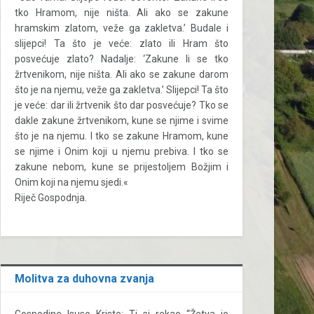
tko Hramom, nije ništa. Ali ako se zakune
hramskim zlatom, veže ga zakletva.’ Budale i
slijepci! Ta što je veće: zlato ili Hram što
posvećuje zlato? Nadalje: ‘Zakune li se tko
žrtvenikom, nije ništa. Ali ako se zakune darom
što je na njemu, veže ga zakletva.’ Slijepci! Ta što
je veće: dar ili žrtvenik što dar posvećuje? Tko se
dakle zakune žrtvenikom, kune se njime i svime
što je na njemu. I tko se zakune Hramom, kune
se njime i Onim koji u njemu prebiva. I tko se
zakune nebom, kune se prijestoljem Božjim i
Onim koji na njemu sjedi.«
Riječ Gospodnja.
Molitva za duhovna zvanja