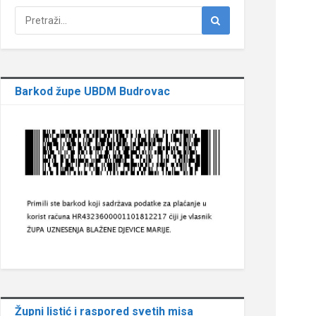
Barkod župe UBDM Budrovac
Župni listić i raspored svetih misa