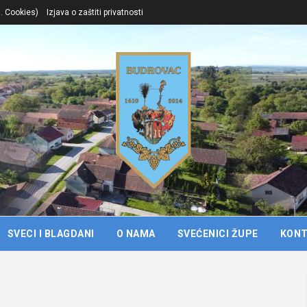
l. Cookies)
Izjava o zaštiti privatnosti
SVECI I BLAGDANI
O NAMA
SVEĆENICI ŽUPE
KON