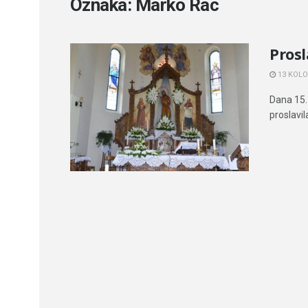
Oznaka:
Marko Rac
Pros
13 KOLO
Dana 15.
proslavil