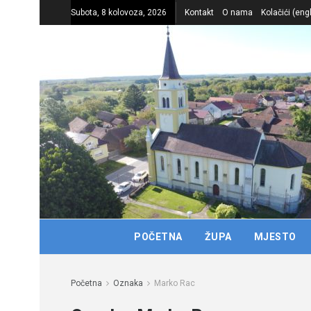
Subota, 8 kolovoza, 2026
Kontakt
O nama
Kolačići (eng
POČETNA
ŽUPA
MJESTO
Početna
Oznaka
Marko Rac