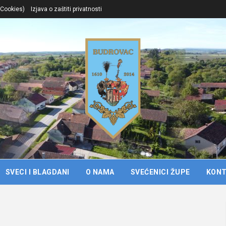
. Cookies)
Izjava o zaštiti privatnosti
SVECI I BLAGDANI
O NAMA
SVEĆENICI ŽUPE
KON