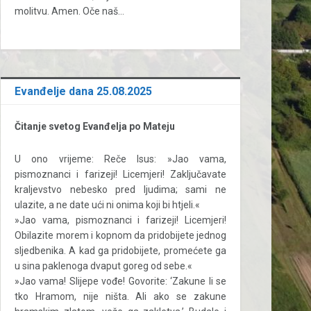
molitvu. Amen. Oče naš…
Evanđelje dana 25.08.2025
Čitanje svetog Evanđelja po Mateju
U ono vrijeme: Reče Isus: »Jao vama,
pismoznanci i farizeji! Licemjeri! Zaključavate
kraljevstvo nebesko pred ljudima; sami ne
ulazite, a ne date ući ni onima koji bi htjeli.«
»Jao vama, pismoznanci i farizeji! Licemjeri!
Obilazite morem i kopnom da pridobijete jednog
sljedbenika. A kad ga pridobijete, promećete ga
u sina paklenoga dvaput goreg od sebe.«
»Jao vama! Slijepe vođe! Govorite: ‘Zakune li se
tko Hramom, nije ništa. Ali ako se zakune