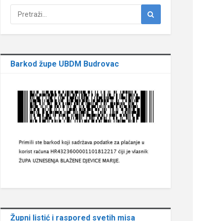
Barkod župe UBDM Budrovac
Župni listić i raspored svetih misa