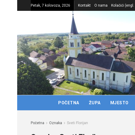
Petak, 7 kolovoza, 2026
Kontakt
O nama
Kolačići (engl
POČETNA
ŽUPA
MJESTO
Početna
Oznaka
Sveti Florijan