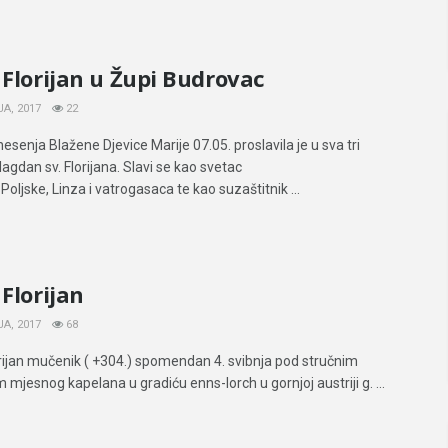
 Florijan u Župi Budrovac
A, 2017
22
senja Blažene Djevice Marije 07.05. proslavila je u sva tri
agdan sv. Florijana. Slavi se kao svetac
 Poljske, Linza i vatrogasaca te kao suzaštitnik ...
 Florijan
A, 2017
68
orijan mučenik ( +304.) spomendan 4. svibnja pod stručnim
mjesnog kapelana u gradiću enns-lorch u gornjoj austriji g. ...