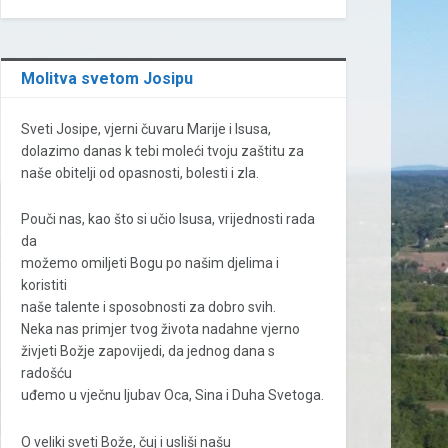
Molitva svetom Josipu
Sveti Josipe, vjerni čuvaru Marije i Isusa,
dolazimo danas k tebi moleći tvoju zaštitu za
naše obitelji od opasnosti, bolesti i zla.
Pouči nas, kao što si učio Isusa, vrijednosti rada
da
možemo omiljeti Bogu po našim djelima i
koristiti
naše talente i sposobnosti za dobro svih.
Neka nas primjer tvog života nadahne vjerno
živjeti Božje zapovijedi, da jednog dana s
radošću
uđemo u vječnu ljubav Oca, Sina i Duha Svetoga.
O veliki sveti Bože, čuj i usliši našu