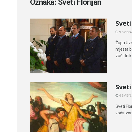
Oznaka:
Sveti Florijan
Sveti
9 SVIBNJ
Župa Uzne
mjesta bl
zaštitnik
Sveti
4 SVIBNJ
Sveti Fl
vodstvom 