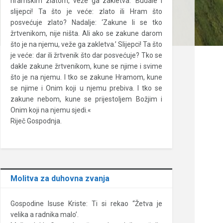
hramskim zlatom, veže ga zakletva.’ Budale i
slijepci! Ta što je veće: zlato ili Hram što
posvećuje zlato? Nadalje: ‘Zakune li se tko
žrtvenikom, nije ništa. Ali ako se zakune darom
što je na njemu, veže ga zakletva.’ Slijepci! Ta što
je veće: dar ili žrtvenik što dar posvećuje? Tko se
dakle zakune žrtvenikom, kune se njime i svime
što je na njemu. I tko se zakune Hramom, kune
se njime i Onim koji u njemu prebiva. I tko se
zakune nebom, kune se prijestoljem Božjim i
Onim koji na njemu sjedi.«
Riječ Gospodnja.
Molitva za duhovna zvanja
Gospodine Isuse Kriste: Ti si rekao “Žetva je
velika a radnika malo’.