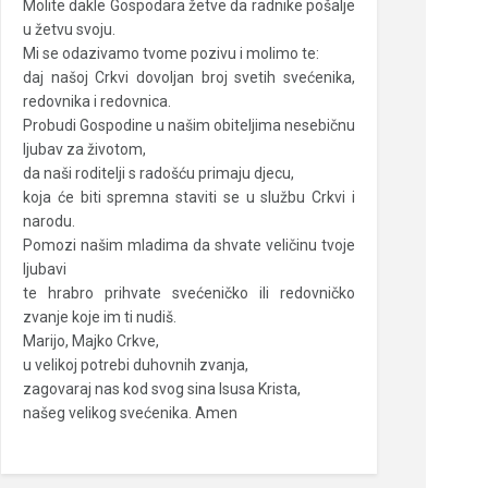
Molite dakle Gospodara žetve da radnike pošalje
u žetvu svoju.
Mi se odazivamo tvome pozivu i molimo te:
daj našoj Crkvi dovoljan broj svetih svećenika,
redovnika i redovnica.
Probudi Gospodine u našim obiteljima nesebičnu
ljubav za životom,
da naši roditelji s radošću primaju djecu,
koja će biti spremna staviti se u službu Crkvi i
narodu.
Pomozi našim mladima da shvate veličinu tvoje
ljubavi
te hrabro prihvate svećeničko ili redovničko
zvanje koje im ti nudiš.
Marijo, Majko Crkve,
u velikoj potrebi duhovnih zvanja,
zagovaraj nas kod svog sina Isusa Krista,
našeg velikog svećenika. Amen