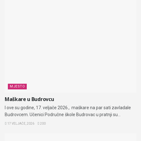
MJESTO
Maškare u Budrovcu
I ove su godine, 17. veljače 2026., maškare na par sati zavladale
Budrovcem. Učenici Područne škole Budrovac u pratnji su...
17 VELJAČE, 2026
200