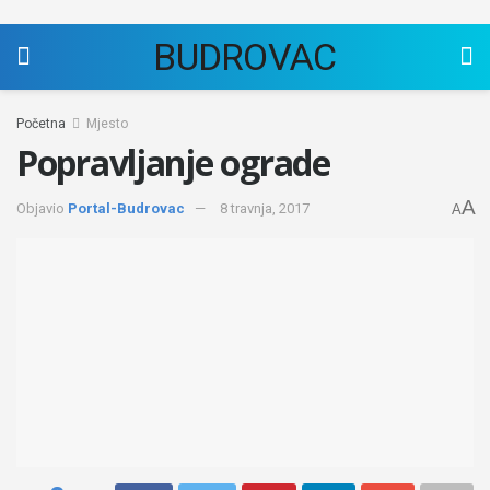
BUDROVAC
Početna
Mjesto
Popravljanje ograde
A
Objavio
Portal-Budrovac
8 travnja, 2017
A