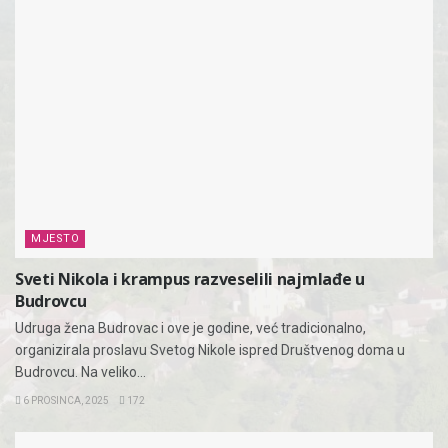
MJESTO
Sveti Nikola i krampus razveselili najmlađe u
Budrovcu
Udruga žena Budrovac i ove je godine, već tradicionalno,
organizirala proslavu Svetog Nikole ispred Društvenog doma u
Budrovcu. Na veliko...
6 PROSINCA, 2025
172