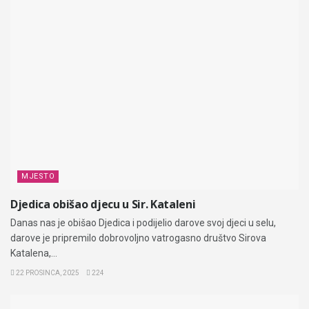
MJESTO
Djedica obišao djecu u Sir. Kataleni
Danas nas je obišao Djedica i podijelio darove svoj djeci u selu,
darove je pripremilo dobrovoljno vatrogasno društvo Sirova
Katalena,...
22 PROSINCA, 2025
224