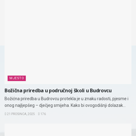
MJESTO
Božična priredba u područnoj školi u Budrovcu
Božićna priredba u Budrovcu protekla je u znaku radosti, pjesme i
onog najljepšeg – dječjeg smijeha. Kako bi ovogodišnji dolazak...
21 PROSINCA, 2025
176