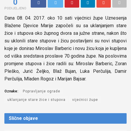
0
PODIJELJENO
Dana 08. 04. 2017. oko 10 sati vijećnici župe Uznesenja
Blažene Djevice Marije započeli su sa uklanjanjem stare
žice i stupova oko župnog dvora sa južne strane, nakon što
su uklonili stare stupove i žicu postavljeni su novi stupovi
koje je donirao Miroslav Barberic i novu žicu koja je kupljena
od viška sredstava proslave 70 godina župe. Na poslovima
promjene stupova i žice radili su: Miroslav Barberic, Zoran
Pleško, Jurić Željko, Blaž Bujan, Luka Perčulija, Damir
Perčulija, Mladen Rogoz i Marijan Bajsar.
Oznake:
Popravljanje ograde
uklanjanje stare žice i stupova
vijećnici župe
Slične
objave