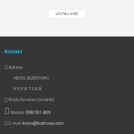
UČITAJ VIŠE
Kontakt
Adresa:
48350, BUDROVAC
H R V A T S K A
Krešo Kovačev (urednik)
Mobilni:
098/301-809
E-mail:
kreso@budrovac.com