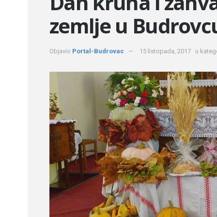
Dan kruha i zahva
zemlje u Budrovc
Objavio
Portal-Budrovac
15 listopada, 2017
u katego