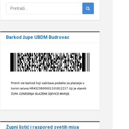
Barkod župe UBDM Budrovac
Župni listić i raspored svetih misa