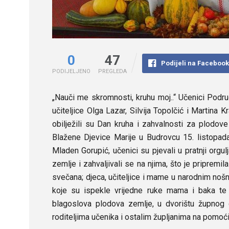
0
47
Podijeli na Faceboo
PODIJELJENO
PREGLEDA
„Nauči me skromnosti, kruhu moj..“ Učenici Podru
učiteljice Olga Lazar, Silvija Topolčić i Martina K
obilježili su Dan kruha i zahvalnosti za plodov
Blažene Djevice Marije u Budrovcu 15. listopada
Mladen Gorupić, učenici su pjevali u pratnji orgul
zemlje i zahvaljivali se na njima, što je pripremila
svečana; djeca, učiteljice i mame u narodnim nošn
koje su ispekle vrijedne ruke mama i baka te 
blagoslova plodova zemlje, u dvorištu župnog 
roditeljima učenika i ostalim župljanima na pomoći 