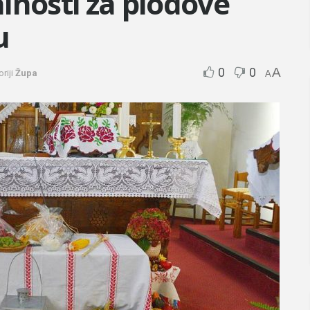
lnosti za plodove
u
0
0
A
riji
Župa
A