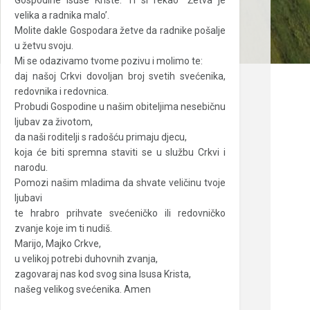
Gospodine Isuse Kriste: Ti si rekao “Žetva je
velika a radnika malo’.
Molite dakle Gospodara žetve da radnike pošalje
u žetvu svoju.
Mi se odazivamo tvome pozivu i molimo te:
daj našoj Crkvi dovoljan broj svetih svećenika,
redovnika i redovnica.
Probudi Gospodine u našim obiteljima nesebičnu
ljubav za životom,
da naši roditelji s radošću primaju djecu,
koja će biti spremna staviti se u službu Crkvi i
narodu.
Pomozi našim mladima da shvate veličinu tvoje
ljubavi
te hrabro prihvate svećeničko ili redovničko
zvanje koje im ti nudiš.
Marijo, Majko Crkve,
u velikoj potrebi duhovnih zvanja,
zagovaraj nas kod svog sina Isusa Krista,
našeg velikog svećenika. Amen