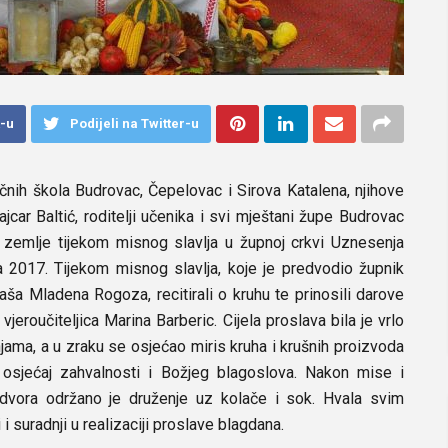
k-u
Podijeli na Twitter-u
čnih škola Budrovac, Čepelovac i Sirova Katalena, njihove
rajcar Baltić, roditelji učenika i svi mještani župe Budrovac
e zemlje tijekom misnog slavlja u župnoj crkvi Uznesenja
 2017. Tijekom misnog slavlja, koje je predvodio župnik
jaša Mladena Rogoza, recitirali o kruhu te prinosili darove
 vjeroučiteljica Marina Barberic. Cijela proslava bila je vrlo
jama, a u zraku se osjećao miris kruha i krušnih proizvoda
osjećaj zahvalnosti i Božjeg blagoslova. Nakon mise i
dvora održano je druženje uz kolače i sok. Hvala svim
i suradnji u realizaciji proslave blagdana.