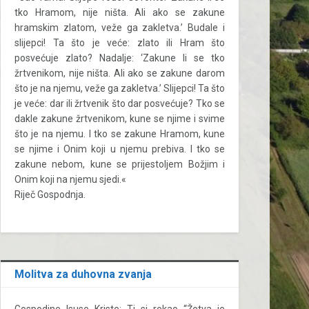
tko Hramom, nije ništa. Ali ako se zakune
hramskim zlatom, veže ga zakletva.’ Budale i
slijepci! Ta što je veće: zlato ili Hram što
posvećuje zlato? Nadalje: ‘Zakune li se tko
žrtvenikom, nije ništa. Ali ako se zakune darom
što je na njemu, veže ga zakletva.’ Slijepci! Ta što
je veće: dar ili žrtvenik što dar posvećuje? Tko se
dakle zakune žrtvenikom, kune se njime i svime
što je na njemu. I tko se zakune Hramom, kune
se njime i Onim koji u njemu prebiva. I tko se
zakune nebom, kune se prijestoljem Božjim i
Onim koji na njemu sjedi.«
Riječ Gospodnja.
Molitva za duhovna zvanja