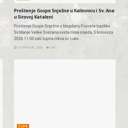
Proštenje Gospe Snježne u Kalinovcu i Sv. Ana
u Sirovoj Kataleni
Proštenje Gospe Snježne o blagdanu Posvete bazilike
Sv.Marije Velike.Svečana sveta misa srijeda, 5.kolovoza
2026 11.00 sati župna crkva sv. Luke...
19 SRPNJA, 2026
204
ŽUPA