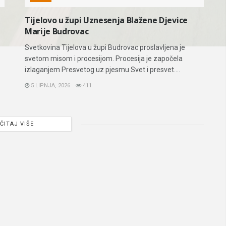
Tijelovo u župi Uznesenja Blažene Djevice
Marije Budrovac
Svetkovina Tijelova u župi Budrovac proslavljena je
svetom misom i procesijom. Procesija je započela
izlaganjem Presvetog uz pjesmu Svet i presvet....
5 LIPNJA, 2026
411
ČITAJ VIŠE