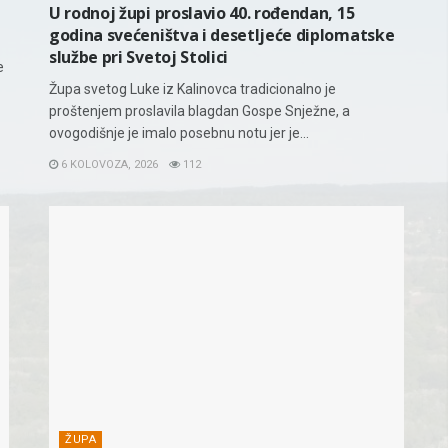
U rodnoj župi proslavio 40. rođendan, 15
godina svećeništva i desetljeće diplomatske
službe pri Svetoj Stolici
e
Župa svetog Luke iz Kalinovca tradicionalno je
proštenjem proslavila blagdan Gospe Snježne, a
ovogodišnje je imalo posebnu notu jer je...
6 KOLOVOZA, 2026
112
ŽUPA