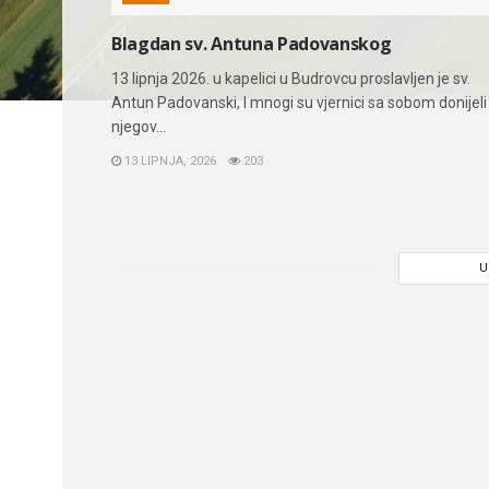
Blagdan sv. Antuna Padovanskog
13 lipnja 2026. u kapelici u Budrovcu proslavljen je sv.
Antun Padovanski, I mnogi su vjernici sa sobom donijeli
njegov...
13 LIPNJA, 2026
203
U