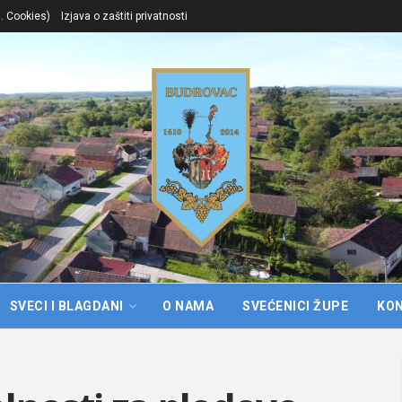
l. Cookies)
Izjava o zaštiti privatnosti
SVECI I BLAGDANI
O NAMA
SVEĆENICI ŽUPE
KO