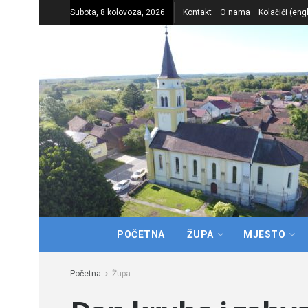
Subota, 8 kolovoza, 2026
Kontakt
O nama
Kolačići (eng
POČETNA
ŽUPA
MJESTO
Početna
Župa