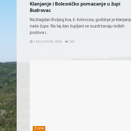
Klanjanje i Bolesničko pomazanje u župi
Budrovac
Na blagdan Božjeg lica, 6. kolovoza, godišnje je klanjanj
naše župe. Na taj dan župljani se suzdržavaju teških
poslova i...
7 KOLOVOZA, 2026
202
ŽUPA