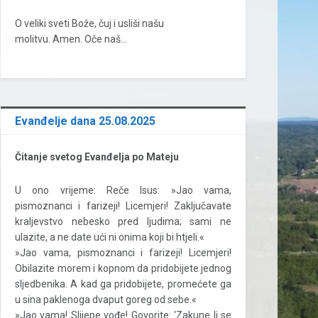
O veliki sveti Bože, čuj i usliši našu
molitvu. Amen. Oče naš…
Evanđelje dana 25.08.2025
Čitanje svetog Evanđelja po Mateju
U ono vrijeme: Reče Isus: »Jao vama,
pismoznanci i farizeji! Licemjeri! Zaključavate
kraljevstvo nebesko pred ljudima; sami ne
ulazite, a ne date ući ni onima koji bi htjeli.«
»Jao vama, pismoznanci i farizeji! Licemjeri!
Obilazite morem i kopnom da pridobijete jednog
sljedbenika. A kad ga pridobijete, promećete ga
u sina paklenoga dvaput goreg od sebe.«
»Jao vama! Slijepe vođe! Govorite: ‘Zakune li se