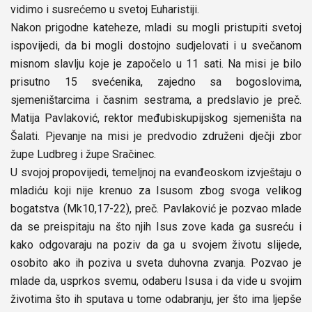
vidimo i susrećemo u svetoj Euharistiji.
Nakon prigodne kateheze, mladi su mogli pristupiti svetoj
ispovijedi, da bi mogli dostojno sudjelovati i u svečanom
misnom slavlju koje je započelo u 11 sati. Na misi je bilo
prisutno 15 svećenika, zajedno sa bogoslovima,
sjemeništarcima i časnim sestrama, a predslavio je preč.
Matija Pavlaković, rektor međubiskupijskog sjemeništa na
Šalati. Pjevanje na misi je predvodio združeni dječji zbor
župe Ludbreg i župe Sračinec.
U svojoj propovijedi, temeljnoj na evanđeoskom izvještaju o
mladiću koji nije krenuo za Isusom zbog svoga velikog
bogatstva (Mk10,17-22), preč. Pavlaković je pozvao mlade
da se preispitaju na što njih Isus zove kada ga susreću i
kako odgovaraju na poziv da ga u svojem životu slijede,
osobito ako ih poziva u sveta duhovna zvanja. Pozvao je
mlade da, usprkos svemu, odaberu Isusa i da vide u svojim
životima što ih sputava u tome odabranju, jer što ima ljepše