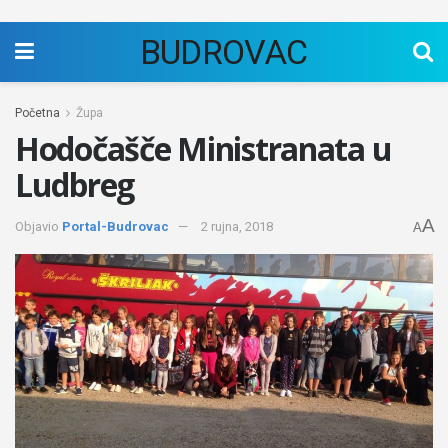
BUDROVAC
Početna
Župa
Hodočašče Ministranata u
Ludbreg
A
Objavio
Portal-Budrovac
2 rujna, 2018
A