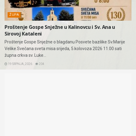
ŽUPA
Proštenje Gospe Snježne u Kalinovcu i Sv. Ana u
Sirovoj Kataleni
Proštenje Gospe Snježne o blagdanu Posvete bazilike Sv.Marije
Velike.Svečana sveta misa srijeda, 5.kolovoza 2026 11.00 sati
župna crkva sv. Luke...
19 SRPNJA, 2026
204