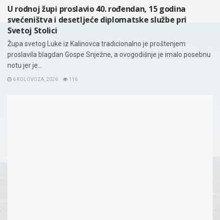
U rodnoj župi proslavio 40. rođendan, 15 godina
svećeništva i desetljeće diplomatske službe pri
Svetoj Stolici
Župa svetog Luke iz Kalinovca tradicionalno je proštenjem
proslavila blagdan Gospe Snježne, a ovogodišnje je imalo posebnu
notu jer je...
6 KOLOVOZA, 2026
116