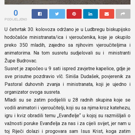
0
PODIJELJENO
U četvrtak 30. kolovoza održano je u Ludbregu biskupijsko
hodočašće ministranata/ica i vjeroučenika, koje je okupilo
preko 350 mladih, zajedno sa njihovim vjeroučiteljima i
animatorima. Na tom susretu sudjelovali su i ministranti
Župe Budrovac.
Susret je započeo u 9 sati ispred zavjetne kapelice, gdje je
sve prisutne pozdravio vlč. Siniša Dudašek, povjerenik za
Pastoral duhovnih zvanja i ministranata, koji je ujedno i
organizator ovoga susreta.
Mladi su se zatim podijelili u 28 radnih skupina koje se
vodili animatori i vjeroučitelji, koji su sa njima kroz katehezu,
igru i kviz obradili temu „Evanđelje“ u kojoj su razmišljali o
važnosti poruke Evanđelja za nas i za cijeli svijet, jer nam u
toj Riječi dolazi i progovara sam Isus Krist, koga zatim