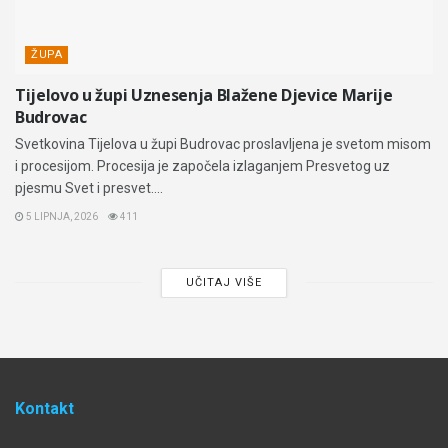
ŽUPA
Tijelovo u župi Uznesenja Blažene Djevice Marije
Budrovac
Svetkovina Tijelova u župi Budrovac proslavljena je svetom misom
i procesijom. Procesija je započela izlaganjem Presvetog uz
pjesmu Svet i presvet....
5 LIPNJA, 2026
411
UČITAJ VIŠE
Kontakt