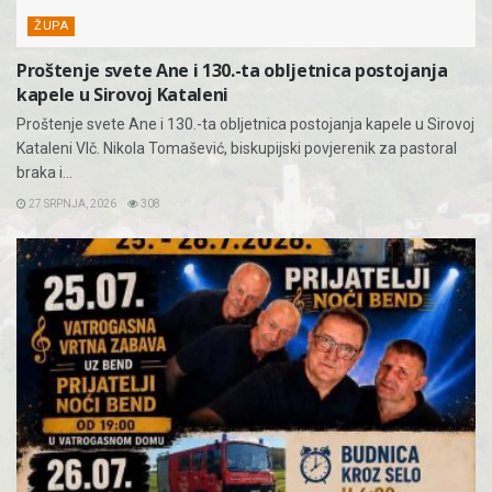
ŽUPA
Proštenje svete Ane i 130.-ta obljetnica postojanja
kapele u Sirovoj Kataleni
Proštenje svete Ane i 130.-ta obljetnica postojanja kapele u Sirovoj
Kataleni Vlč. Nikola Tomašević, biskupijski povjerenik za pastoral
braka i...
27 SRPNJA, 2026
308