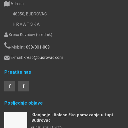
Adresa:
48350, BUDROVAC
H R V A T S K A
Krešo Kovačev (urednik)
Mobilni:
098/301-809
E-mail:
kreso@budrovac.com
Preatite nas
Posljednje objave
Klanjanje i Bolesničko pomazanje u župi
Budrovac
7 KOLOVOZA, 2026