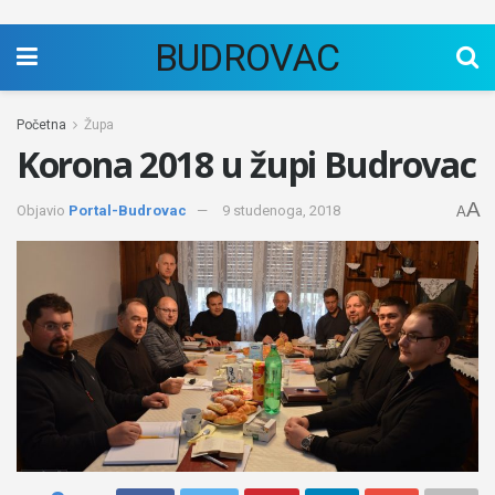
BUDROVAC
Početna
Župa
Korona 2018 u župi Budrovac
A
Objavio
Portal-Budrovac
9 studenoga, 2018
A