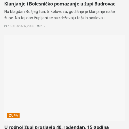
Klanjanje i Bolesničko pomazanje u župi Budrovac
Na blagdan Božjeg lica, 6. kolovoza, godišnje je klanjanje naše
župe. Na taj dan župljani se suzdržavaju teških poslova i...
7 KOLOVOZA, 2026
212
ŽUPA
U rodnoj župi proslavio 40. rođendan, 15 godina