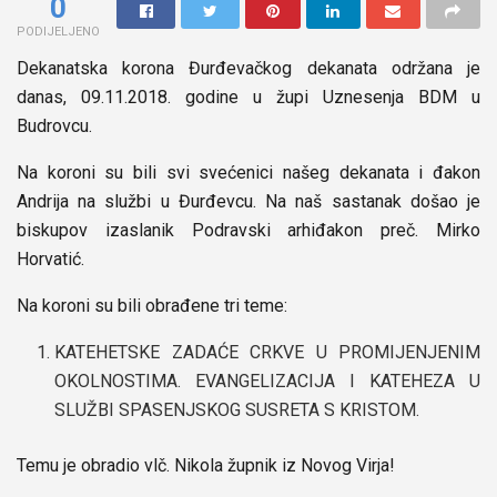
0
PODIJELJENO
Dekanatska korona Đurđevačkog dekanata održana je
danas, 09.11.2018. godine u župi Uznesenja BDM u
Budrovcu.
Na koroni su bili svi svećenici našeg dekanata i đakon
Andrija na službi u Đurđevcu. Na naš sastanak došao je
biskupov izaslanik Podravski arhiđakon preč. Mirko
Horvatić.
Na koroni su bili obrađene tri teme:
KATEHETSKE ZADAĆE CRKVE U PROMIJENJENIM
OKOLNOSTIMA. EVANGELIZACIJA I KATEHEZA U
SLUŽBI SPASENJSKOG SUSRETA S KRISTOM.
Temu je obradio vlč. Nikola župnik iz Novog Virja!