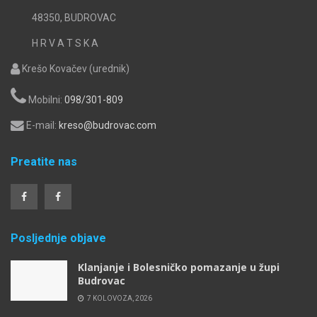
48350, BUDROVAC
H R V A T S K A
Krešo Kovačev (urednik)
Mobilni:
098/301-809
E-mail:
kreso@budrovac.com
Preatite nas
Posljednje objave
Klanjanje i Bolesničko pomazanje u župi
Budrovac
7 KOLOVOZA, 2026