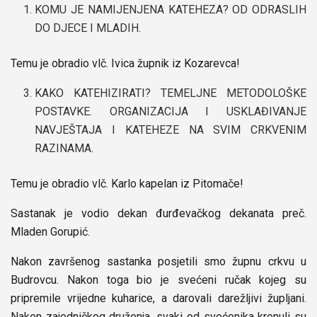
KOMU JE NAMIJENJENA KATEHEZA? OD ODRASLIH
DO DJECE I MLADIH.
Temu je obradio vlč. Ivica župnik iz Kozarevca!
KAKO KATEHIZIRATI? TEMELJNE METODOLOŠKE
POSTAVKE. ORGANIZACIJA I USKLAĐIVANJE
NAVJEŠTAJA I KATEHEZE NA SVIM CRKVENIM
RAZINAMA.
Temu je obradio vlč. Karlo kapelan iz Pitomače!
Sastanak je vodio dekan đurđevačkog dekanata preč.
Mladen Gorupić.
Nakon završenog sastanka posjetili smo župnu crkvu u
Budrovcu. Nakon toga bio je svećeni ručak kojeg su
pripremile vrijedne kuharice, a darovali darežljivi župljani.
Nakon zajedničkog druženja, svaki od svećenika krenuli su