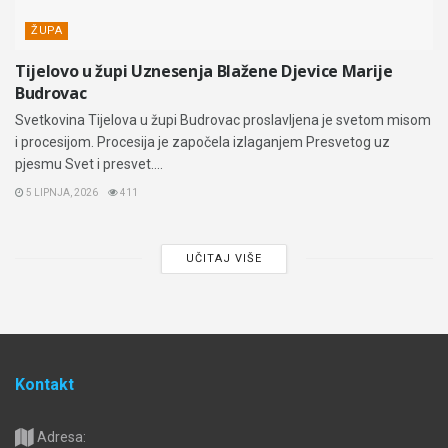
ŽUPA
Tijelovo u župi Uznesenja Blažene Djevice Marije
Budrovac
Svetkovina Tijelova u župi Budrovac proslavljena je svetom misom
i procesijom. Procesija je započela izlaganjem Presvetog uz
pjesmu Svet i presvet....
5 LIPNJA, 2026
411
UČITAJ VIŠE
Kontakt
Adresa: