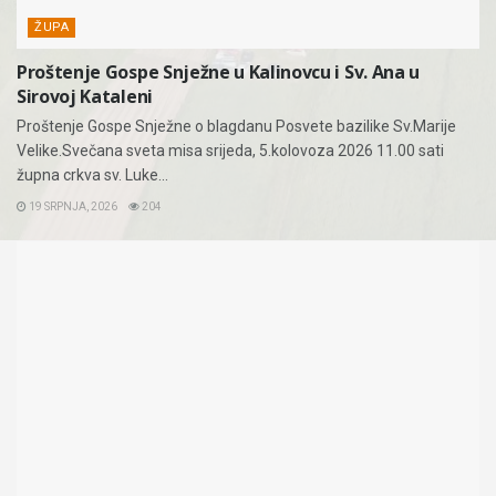
ŽUPA
Proštenje Gospe Snježne u Kalinovcu i Sv. Ana u
Sirovoj Kataleni
Proštenje Gospe Snježne o blagdanu Posvete bazilike Sv.Marije
Velike.Svečana sveta misa srijeda, 5.kolovoza 2026 11.00 sati
župna crkva sv. Luke...
19 SRPNJA, 2026
204