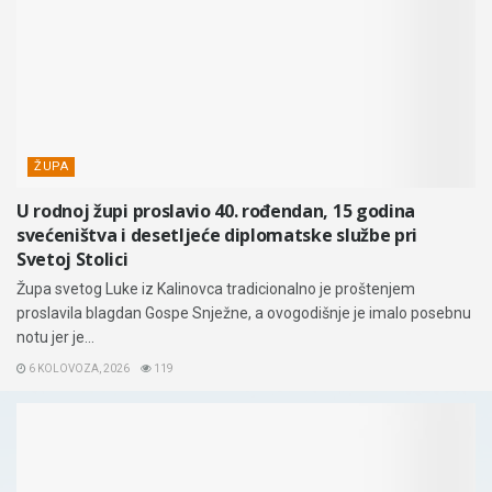
ŽUPA
U rodnoj župi proslavio 40. rođendan, 15 godina
svećeništva i desetljeće diplomatske službe pri
Svetoj Stolici
Župa svetog Luke iz Kalinovca tradicionalno je proštenjem
proslavila blagdan Gospe Snježne, a ovogodišnje je imalo posebnu
notu jer je...
6 KOLOVOZA, 2026
119