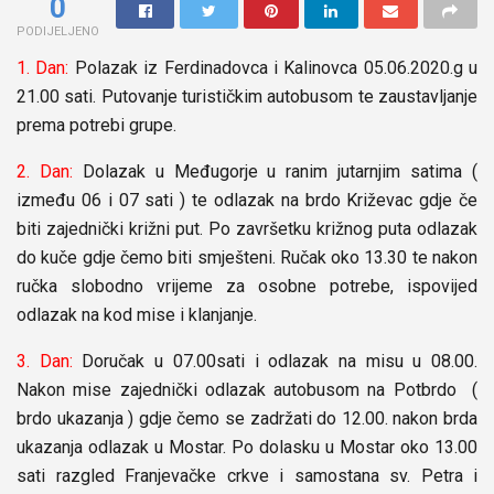
0
PODIJELJENO
1. Dan:
Polazak iz Ferdinadovca i Kalinovca 05.06.2020.g u
21.00 sati. Putovanje turističkim autobusom te zaustavljanje
prema potrebi grupe.
2. Dan:
Dolazak u Međugorje u ranim jutarnjim satima (
između 06 i 07 sati ) te odlazak na brdo Križevac gdje če
biti zajednički križni put. Po završetku križnog puta odlazak
do kuče gdje čemo biti smješteni. Ručak oko 13.30 te nakon
ručka slobodno vrijeme za osobne potrebe, ispovijed
odlazak na kod mise i klanjanje.
3. Dan:
Doručak u 07.00sati i odlazak na misu u 08.00.
Nakon mise zajednički odlazak autobusom na Potbrdo (
brdo ukazanja ) gdje čemo se zadržati do 12.00. nakon brda
ukazanja odlazak u Mostar. Po dolasku u Mostar oko 13.00
sati razgled Franjevačke crkve i samostana sv. Petra i