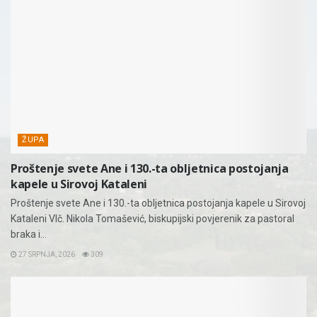
ŽUPA
Proštenje svete Ane i 130.-ta obljetnica postojanja
kapele u Sirovoj Kataleni
Proštenje svete Ane i 130.-ta obljetnica postojanja kapele u Sirovoj
Kataleni Vlč. Nikola Tomašević, biskupijski povjerenik za pastoral
braka i...
27 SRPNJA, 2026
309