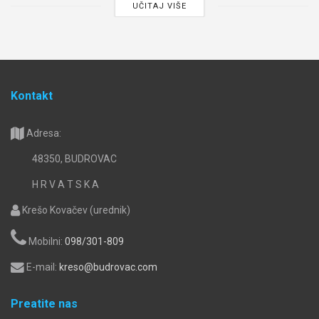
UČITAJ VIŠE
Kontakt
Adresa:
48350, BUDROVAC
H R V A T S K A
Krešo Kovačev (urednik)
Mobilni:
098/301-809
E-mail:
kreso@budrovac.com
Preatite nas