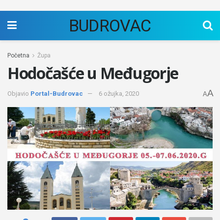
BUDROVAC
Početna
Župa
Hodočašće u Međugorje
A
Objavio
Portal-Budrovac
6 ožujka, 2020
A