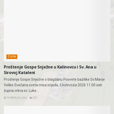
ŽUPA
Proštenje Gospe Snježne u Kalinovcu i Sv. Ana u
Sirovoj Kataleni
Proštenje Gospe Snježne o blagdanu Posvete bazilike Sv.Marije
Velike.Svečana sveta misa srijeda, 5.kolovoza 2026 11.00 sati
župna crkva sv. Luke...
19 SRPNJA, 2026
207