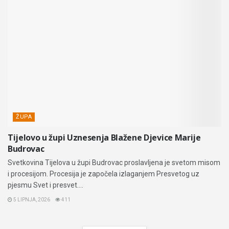
ŽUPA
Tijelovo u župi Uznesenja Blažene Djevice Marije
Budrovac
Svetkovina Tijelova u župi Budrovac proslavljena je svetom misom
i procesijom. Procesija je započela izlaganjem Presvetog uz
pjesmu Svet i presvet....
5 LIPNJA, 2026
411